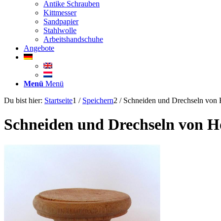
Antike Schrauben
Kittmesser
Sandpapier
Stahlwolle
Arbeitshandschuhe
Angebote
Menü
Menü
Du bist hier:
Startseite
1
/
Speichern
2
/
Schneiden und Drechseln von 
Schneiden und Drechseln von H