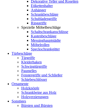
Dekorative Teller und Rosetten
Etikettenhalter
Anhänger
Schrankbeschläge
Schubladengriffe
Ringgriffe
Spezielle Möbelbeschläge
Schaltschrankanschlüsse
Kastenbeschläge
Messinghauptstädte
Möbelrollen
Speckschrankgitter
Türbeschläge
Türgriffe
Kleiderhaken
Schwingtürgriffe
Paumelles
Fenstergriffe und Schließer
Schiebeschlösser
Ornamente
Holzknöpfe
Schrankbeine aus Holz
Holzverzierungen
Sonstiges
Bürsten und Bürsten