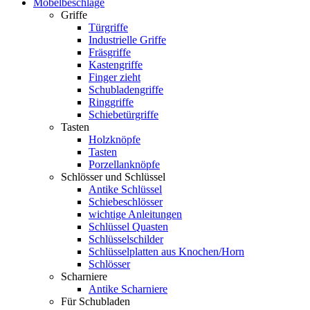
Möbelbeschläge
Griffe
Türgriffe
Industrielle Griffe
Fräsgriffe
Kastengriffe
Finger zieht
Schubladengriffe
Ringgriffe
Schiebetürgriffe
Tasten
Holzknöpfe
Tasten
Porzellanknöpfe
Schlösser und Schlüssel
Antike Schlüssel
Schiebeschlösser
wichtige Anleitungen
Schlüssel Quasten
Schlüsselschilder
Schlüsselplatten aus Knochen/Horn
Schlösser
Scharniere
Antike Scharniere
Für Schubladen