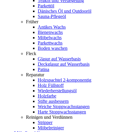
Teaköl und Versiegelung
Parkettöl
Dänisches Öl und Outdooröl
Sauna-Pflegeöl
Früher
Antikes Wachs
Bienenwachs
Möbelwachs
Parkettwachs
Boden waschen
Fleck
Glasur auf Wasserbasis
Deckglasur auf Wasserbasis
Patina
Reparatur
Holzspachtel 2-komponentig
Holz Füllstoff
Wiederherstellungsöl
Holzfarbe
Stifte ausbessern
Weiche Stoppwachsstangen
Harte Stoppwachsstangen
Reinigen und Verdünnen
Stripper
Möbelreiniger