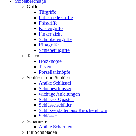
Möbelbeschläge
Griffe
Türgriffe
Industrielle Griffe
Fräsgriffe
Kastengriffe
Finger zieht
Schubladengriffe
Ringgriffe
Schiebetürgriffe
Tasten
Holzknöpfe
Tasten
Porzellanknöpfe
Schlösser und Schlüssel
Antike Schlüssel
Schiebeschlösser
wichtige Anleitungen
Schlüssel Quasten
Schlüsselschilder
Schlüsselplatten aus Knochen/Horn
Schlösser
Scharniere
Antike Scharniere
Für Schubladen