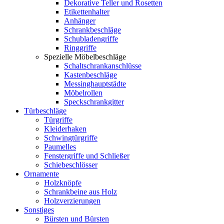
Dekorative Teller und Rosetten
Etikettenhalter
Anhänger
Schrankbeschläge
Schubladengriffe
Ringgriffe
Spezielle Möbelbeschläge
Schaltschrankanschlüsse
Kastenbeschläge
Messinghauptstädte
Möbelrollen
Speckschrankgitter
Türbeschläge
Türgriffe
Kleiderhaken
Schwingtürgriffe
Paumelles
Fenstergriffe und Schließer
Schiebeschlösser
Ornamente
Holzknöpfe
Schrankbeine aus Holz
Holzverzierungen
Sonstiges
Bürsten und Bürsten