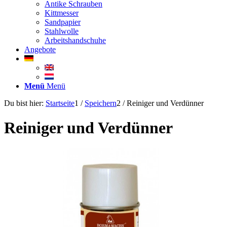
Antike Schrauben
Kittmesser
Sandpapier
Stahlwolle
Arbeitshandschuhe
Angebote
Menü
Menü
Du bist hier:
Startseite
1
/
Speichern
2
/
Reiniger und Verdünner
Reiniger und Verdünner