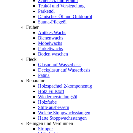
Schellack und Politur
Teaköl und Versiegelung
Parkettöl
Dänisches Öl und Outdooröl
Sauna-Pflegeöl
Früher
Antikes Wachs
Bienenwachs
Möbelwachs
Parkettwachs
Boden waschen
Fleck
Glasur auf Wasserbasis
Deckglasur auf Wasserbasis
Patina
Reparatur
Holzspachtel 2-komponentig
Holz Füllstoff
Wiederherstellungsöl
Holzfarbe
Stifte ausbessern
Weiche Stoppwachsstangen
Harte Stoppwachsstangen
Reinigen und Verdünnen
Stripper