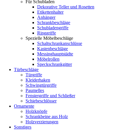
Für Schubladen
Dekorative Teller und Rosetten
Etikettenhalter
Anhänger
Schrankbeschläge
Schubladengriffe
Ringgriffe
Spezielle Möbelbeschläge
Schaltschrankanschlüsse
Kastenbeschläge
Messinghauptstädte
Möbelrollen
Speckschrankgitter
Türbeschläge
Türgriffe
Kleiderhaken
Schwingtürgriffe
Paumelles
Fenstergriffe und Schließer
Schiebeschlösser
Ornamente
Holzknöpfe
Schrankbeine aus Holz
Holzverzierungen
Sonstiges