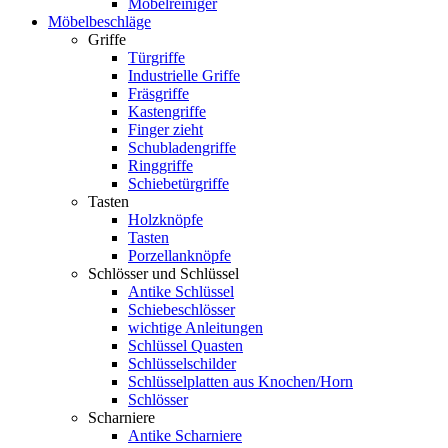
Möbelreiniger
Möbelbeschläge
Griffe
Türgriffe
Industrielle Griffe
Fräsgriffe
Kastengriffe
Finger zieht
Schubladengriffe
Ringgriffe
Schiebetürgriffe
Tasten
Holzknöpfe
Tasten
Porzellanknöpfe
Schlösser und Schlüssel
Antike Schlüssel
Schiebeschlösser
wichtige Anleitungen
Schlüssel Quasten
Schlüsselschilder
Schlüsselplatten aus Knochen/Horn
Schlösser
Scharniere
Antike Scharniere