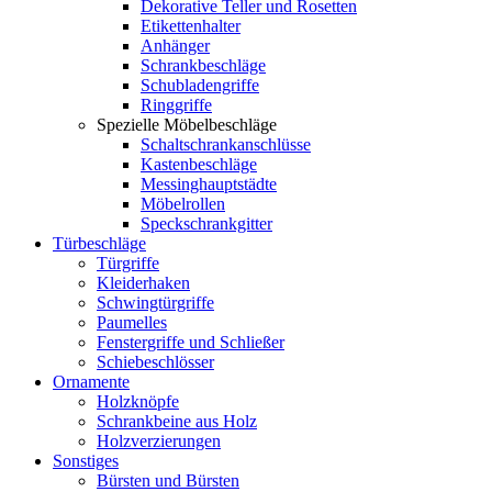
Dekorative Teller und Rosetten
Etikettenhalter
Anhänger
Schrankbeschläge
Schubladengriffe
Ringgriffe
Spezielle Möbelbeschläge
Schaltschrankanschlüsse
Kastenbeschläge
Messinghauptstädte
Möbelrollen
Speckschrankgitter
Türbeschläge
Türgriffe
Kleiderhaken
Schwingtürgriffe
Paumelles
Fenstergriffe und Schließer
Schiebeschlösser
Ornamente
Holzknöpfe
Schrankbeine aus Holz
Holzverzierungen
Sonstiges
Bürsten und Bürsten