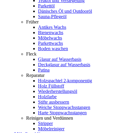
Teaköl und Versiegelung
Parkettöl
Dänisches Öl und Outdooröl
Sauna-Pflegeöl
Früher
Antikes Wachs
Bienenwachs
Möbelwachs
Parkettwachs
Boden waschen
Fleck
Glasur auf Wasserbasis
Deckglasur auf Wasserbasis
Patina
Reparatur
Holzspachtel 2-komponentig
Holz Füllstoff
Wiederherstellungsöl
Holzfarbe
Stifte ausbessern
Weiche Stoppwachsstangen
Harte Stoppwachsstangen
Reinigen und Verdünnen
Stripper
Möbelreiniger