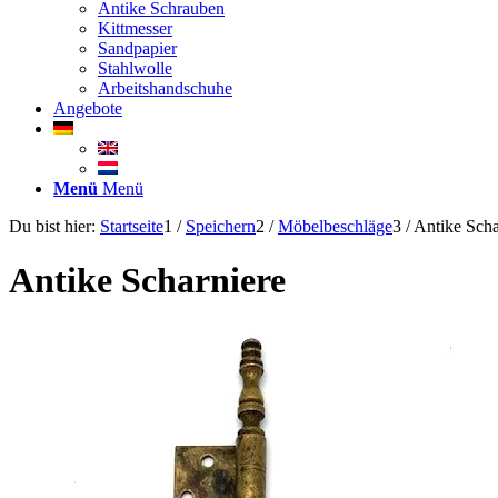
Antike Schrauben
Kittmesser
Sandpapier
Stahlwolle
Arbeitshandschuhe
Angebote
Menü
Menü
Du bist hier:
Startseite
1
/
Speichern
2
/
Möbelbeschläge
3
/
Antike Scha
Antike Scharniere