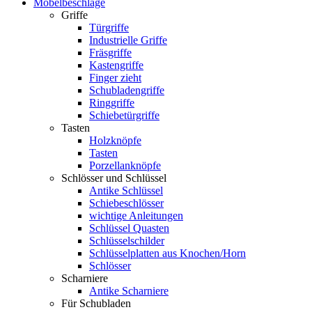
Möbelbeschläge
Griffe
Türgriffe
Industrielle Griffe
Fräsgriffe
Kastengriffe
Finger zieht
Schubladengriffe
Ringgriffe
Schiebetürgriffe
Tasten
Holzknöpfe
Tasten
Porzellanknöpfe
Schlösser und Schlüssel
Antike Schlüssel
Schiebeschlösser
wichtige Anleitungen
Schlüssel Quasten
Schlüsselschilder
Schlüsselplatten aus Knochen/Horn
Schlösser
Scharniere
Antike Scharniere
Für Schubladen