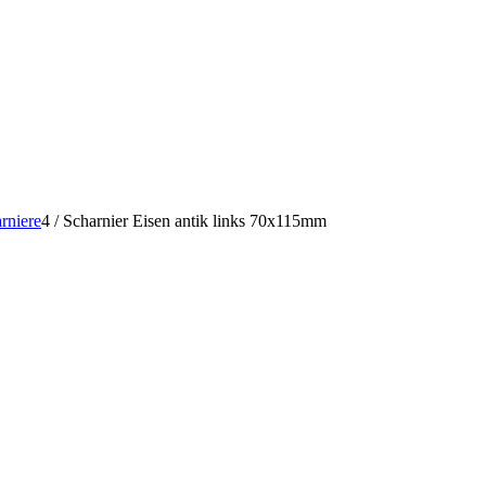
rniere
4
/
Scharnier Eisen antik links 70x115mm