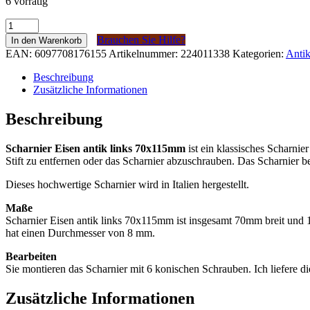
6 vorrätig
Scharnier
IJzer
Brauchen Sie Hilfe?
In den Warenkorb
antiek
EAN:
6097708176155
Artikelnummer:
224011338
Kategorien:
Antik
links
70x115mm
Beschreibung
Menge
Zusätzliche Informationen
Beschreibung
Scharnier Eisen antik links 70x115mm
ist ein klassisches Scharni
Stift zu entfernen oder das Scharnier abzuschrauben. Das Scharnier bes
Dieses hochwertige Scharnier wird in Italien hergestellt.
Maße
Scharnier Eisen antik links 70x115mm ist insgesamt 70mm breit und
hat einen Durchmesser von 8 mm.
Bearbeiten
Sie montieren das Scharnier mit 6 konischen Schrauben. Ich liefere
Zusätzliche Informationen