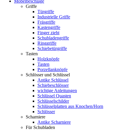
Möbelbeschläge
Griffe
Türgriffe
Industrielle Griffe
Fräsgriffe
Kastengriffe
Finger zieht
Schubladengriffe
Ringgriffe
Schiebetürgriffe
Tasten
Holzknöpfe
Tasten
Porzellanknöpfe
Schlösser und Schlüssel
Antike Schlüssel
Schiebeschlösser
wichtige Anleitungen
Schlüssel Quasten
Schlüsselschilder
Schlüsselplatten aus Knochen/Horn
Schlösser
Scharniere
Antike Scharniere
Für Schubladen