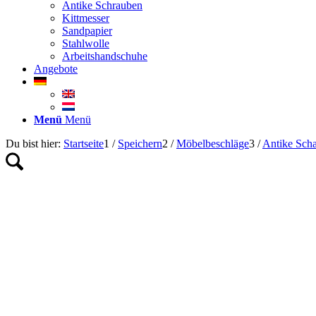
Antike Schrauben
Kittmesser
Sandpapier
Stahlwolle
Arbeitshandschuhe
Angebote
Menü
Menü
Du bist hier:
Startseite
1
/
Speichern
2
/
Möbelbeschläge
3
/
Antike Scha