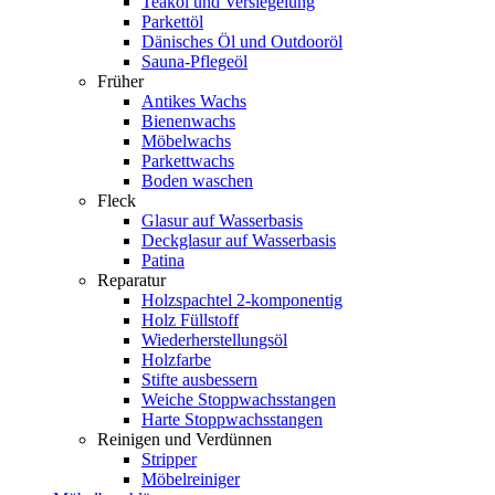
Teaköl und Versiegelung
Parkettöl
Dänisches Öl und Outdooröl
Sauna-Pflegeöl
Früher
Antikes Wachs
Bienenwachs
Möbelwachs
Parkettwachs
Boden waschen
Fleck
Glasur auf Wasserbasis
Deckglasur auf Wasserbasis
Patina
Reparatur
Holzspachtel 2-komponentig
Holz Füllstoff
Wiederherstellungsöl
Holzfarbe
Stifte ausbessern
Weiche Stoppwachsstangen
Harte Stoppwachsstangen
Reinigen und Verdünnen
Stripper
Möbelreiniger