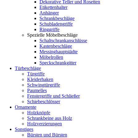
Dekorative Teller und Rosetten
Etikettenhalter
Anhänger
Schrankbeschläge
Schubladengriffe
Ringgriffe
Spezielle Möbelbeschläge
Schaltschrankanschlüsse
Kastenbeschläge
Messinghauptstädte
Möbelrollen
Speckschrankgitter
Türbeschläge
Türgriffe
Kleiderhaken
Schwingtürgriffe
Paumelles
Fenstergriffe und Schließer
Schiebeschlösser
Ornamente
Holzknöpfe
Schrankbeine aus Holz
Holzverzierungen
Sonstiges
Bürsten und Bürsten