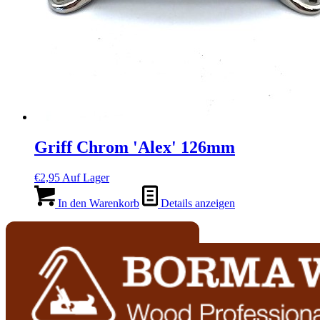
Griff Chrom 'Alex' 126mm
€
2,95
Auf Lager
In den Warenkorb
Details anzeigen