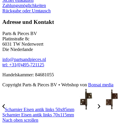
Sicher einkaufen
Zahlungsmöglichkeiten
Rückgabe oder Umtausch
Adresse und Kontakt
Parts & Pieces BV
Platinstraße 8c
6031 TW Nederweert
Die Niederlande
info@partsandpieces.nl
tel: +31(0)495-721125
Handelskammer: 84681055
Copyright Parts & Pieces BV
•
Webshop von
Bonsai media
Scharnier Eisen antik links 50x85mm
Scharnier Eisen antik links 70x115mm
Nach oben scrollen