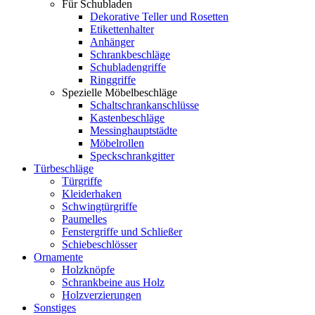
Für Schubladen
Dekorative Teller und Rosetten
Etikettenhalter
Anhänger
Schrankbeschläge
Schubladengriffe
Ringgriffe
Spezielle Möbelbeschläge
Schaltschrankanschlüsse
Kastenbeschläge
Messinghauptstädte
Möbelrollen
Speckschrankgitter
Türbeschläge
Türgriffe
Kleiderhaken
Schwingtürgriffe
Paumelles
Fenstergriffe und Schließer
Schiebeschlösser
Ornamente
Holzknöpfe
Schrankbeine aus Holz
Holzverzierungen
Sonstiges