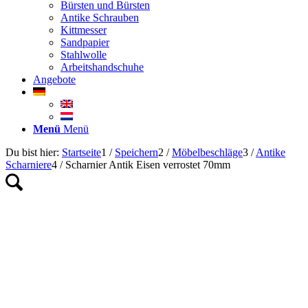
Bürsten und Bürsten
Antike Schrauben
Kittmesser
Sandpapier
Stahlwolle
Arbeitshandschuhe
Angebote
Menü
Menü
Du bist hier:
Startseite
1
/
Speichern
2
/
Möbelbeschläge
3
/
Antike
Scharniere
4
/
Scharnier Antik Eisen verrostet 70mm