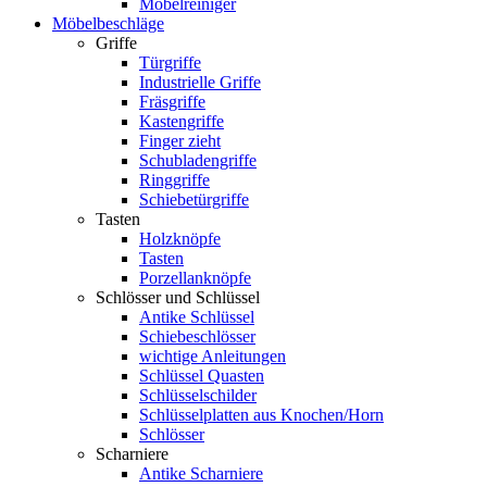
Möbelreiniger
Möbelbeschläge
Griffe
Türgriffe
Industrielle Griffe
Fräsgriffe
Kastengriffe
Finger zieht
Schubladengriffe
Ringgriffe
Schiebetürgriffe
Tasten
Holzknöpfe
Tasten
Porzellanknöpfe
Schlösser und Schlüssel
Antike Schlüssel
Schiebeschlösser
wichtige Anleitungen
Schlüssel Quasten
Schlüsselschilder
Schlüsselplatten aus Knochen/Horn
Schlösser
Scharniere
Antike Scharniere