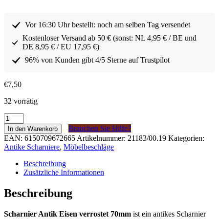
Vor 16:30 Uhr bestellt: noch am selben Tag versendet
Kostenloser Versand ab 50 € (sonst: NL 4,95 € / BE und
DE 8,95 € / EU 17,95 €)
96% von Kunden gibt 4/5 Sterne auf Trustpilot
€
7,50
32 vorrätig
Scharnier
Antiek
Brauchen Sie Hilfe?
In den Warenkorb
IJzer
EAN:
6150709672665
Artikelnummer:
21183/00.19
Kategorien:
geroest
Antike Scharniere
,
Möbelbeschläge
70mm
Menge
Beschreibung
Zusätzliche Informationen
Beschreibung
Scharnier Antik Eisen verrostet 70mm
ist ein antikes Scharnier