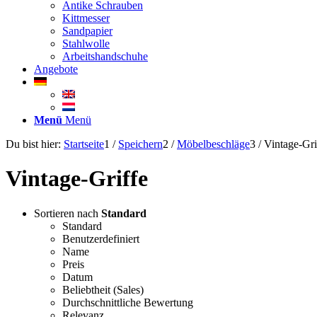
Antike Schrauben
Kittmesser
Sandpapier
Stahlwolle
Arbeitshandschuhe
Angebote
Menü
Menü
Du bist hier:
Startseite
1
/
Speichern
2
/
Möbelbeschläge
3
/
Vintage-Gri
Vintage-Griffe
Sortieren nach
Standard
Standard
Benutzerdefiniert
Name
Preis
Datum
Beliebtheit (Sales)
Durchschnittliche Bewertung
Relevanz