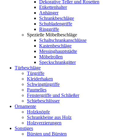
Dekorative Teller und Rosetten
Etikettenhalter
Anhänger
Schrankbeschläge
Schubladengriffe
Ringgriffe
Spezielle Möbelbeschläge
Schaltschrankanschlüsse
Kastenbeschläge
Messinghauptstädte
Möbelrollen
Speckschrankgitter
Türbeschläge
Türgriffe
Kleiderhaken
Schwingtürgriffe
Paumelles
Fenstergriffe und Schließer
Schiebeschlösser
Ornamente
Holzknöpfe
Schrankbeine aus Holz
Holzverzierungen
Sonstiges
Bürsten und Bürsten