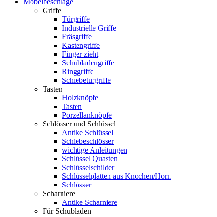
Möbelbeschläge
Griffe
Türgriffe
Industrielle Griffe
Fräsgriffe
Kastengriffe
Finger zieht
Schubladengriffe
Ringgriffe
Schiebetürgriffe
Tasten
Holzknöpfe
Tasten
Porzellanknöpfe
Schlösser und Schlüssel
Antike Schlüssel
Schiebeschlösser
wichtige Anleitungen
Schlüssel Quasten
Schlüsselschilder
Schlüsselplatten aus Knochen/Horn
Schlösser
Scharniere
Antike Scharniere
Für Schubladen