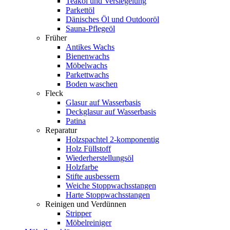
Teaköl und Versiegelung
Parkettöl
Dänisches Öl und Outdooröl
Sauna-Pflegeöl
Früher
Antikes Wachs
Bienenwachs
Möbelwachs
Parkettwachs
Boden waschen
Fleck
Glasur auf Wasserbasis
Deckglasur auf Wasserbasis
Patina
Reparatur
Holzspachtel 2-komponentig
Holz Füllstoff
Wiederherstellungsöl
Holzfarbe
Stifte ausbessern
Weiche Stoppwachsstangen
Harte Stoppwachsstangen
Reinigen und Verdünnen
Stripper
Möbelreiniger