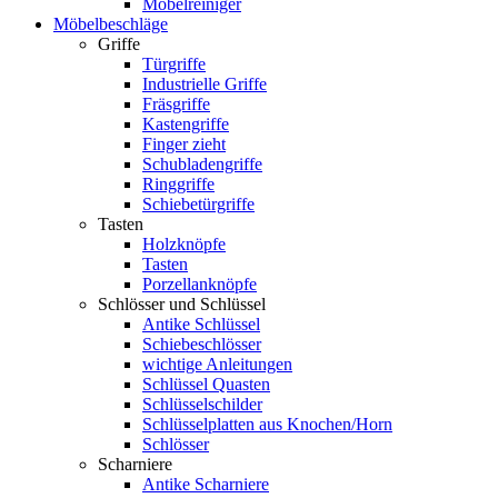
Möbelreiniger
Möbelbeschläge
Griffe
Türgriffe
Industrielle Griffe
Fräsgriffe
Kastengriffe
Finger zieht
Schubladengriffe
Ringgriffe
Schiebetürgriffe
Tasten
Holzknöpfe
Tasten
Porzellanknöpfe
Schlösser und Schlüssel
Antike Schlüssel
Schiebeschlösser
wichtige Anleitungen
Schlüssel Quasten
Schlüsselschilder
Schlüsselplatten aus Knochen/Horn
Schlösser
Scharniere
Antike Scharniere