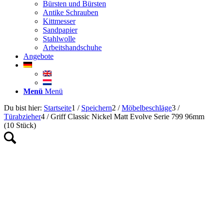
Bürsten und Bürsten
Antike Schrauben
Kittmesser
Sandpapier
Stahlwolle
Arbeitshandschuhe
Angebote
Menü
Menü
Du bist hier:
Startseite
1
/
Speichern
2
/
Möbelbeschläge
3
/
Türabzieher
4
/
Griff Classic Nickel Matt Evolve Serie 799 96mm
(10 Stück)