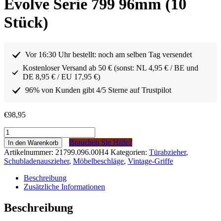
Evolve Serie 799 96mm (10
Stück)
Vor 16:30 Uhr bestellt: noch am selben Tag versendet
Kostenloser Versand ab 50 € (sonst: NL 4,95 € / BE und
DE 8,95 € / EU 17,95 €)
96% von Kunden gibt 4/5 Sterne auf Trustpilot
€
98,95
Greep
Klassiek
Brauchen Sie Hilfe?
In den Warenkorb
Nikkel
Artikelnummer:
21799.096.00H4
Kategorien:
Türabzieher
,
Mat
Schubladenauszieher
,
Möbelbeschläge
,
Vintage-Griffe
Evolve
serie
Beschreibung
799
Zusätzliche Informationen
96mm
(10
Beschreibung
stuks)
Menge