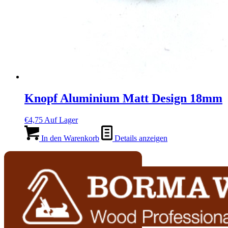
Knopf Aluminium Matt Design 18mm
€
4,75
Auf Lager
In den Warenkorb
Details anzeigen