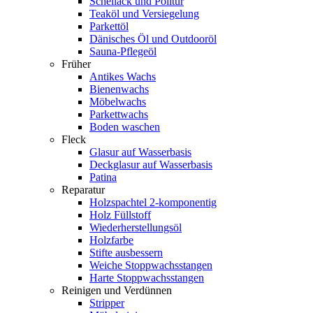
Schellack und Politur
Teaköl und Versiegelung
Parkettöl
Dänisches Öl und Outdooröl
Sauna-Pflegeöl
Früher
Antikes Wachs
Bienenwachs
Möbelwachs
Parkettwachs
Boden waschen
Fleck
Glasur auf Wasserbasis
Deckglasur auf Wasserbasis
Patina
Reparatur
Holzspachtel 2-komponentig
Holz Füllstoff
Wiederherstellungsöl
Holzfarbe
Stifte ausbessern
Weiche Stoppwachsstangen
Harte Stoppwachsstangen
Reinigen und Verdünnen
Stripper