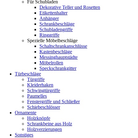
Für Schubladen
Dekorative Teller und Rosetten
Etikettenhalter
Anhänger
Schrankbeschläge
Schubladengriffe
Ringgriffe
Spezielle Möbelbeschläge
Schaltschrankanschlüsse
Kastenbeschläge
Messinghauptstädte
Möbelrollen
Speckschrankgitter
Türbeschläge
Türgriffe
Kleiderhaken
Schwingtürgriffe
Paumelles
Fenstergriffe und Schließer
Schiebeschlösser
Ornamente
Holzknöpfe
Schrankbeine aus Holz
Holzverzierungen
Sonstiges