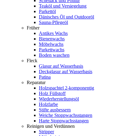
Schellack und Politur
Teaköl und Versiegelung
Parkettöl
Dänisches Öl und Outdooröl
Sauna-Pflegeöl
Früher
Antikes Wachs
Bienenwachs
Möbelwachs
Parkettwachs
Boden waschen
Fleck
Glasur auf Wasserbasis
Deckglasur auf Wasserbasis
Patina
Reparatur
Holzspachtel 2-komponentig
Holz Füllstoff
Wiederherstellungsöl
Holzfarbe
Stifte ausbessern
Weiche Stoppwachsstangen
Harte Stoppwachsstangen
Reinigen und Verdünnen
Stripper