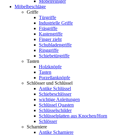
Möbelreiniger
Möbelbeschläge
Griffe
Türgriffe
Industrielle Griffe
Fräsgriffe
Kastengriffe
Finger zieht
Schubladengriffe
Ringgriffe
Schiebetürgriffe
Tasten
Holzknöpfe
Tasten
Porzellanknöpfe
Schlösser und Schlüssel
Antike Schlüssel
Schiebeschlösser
wichtige Anleitungen
Schlüssel Quasten
Schlüsselschilder
Schlüsselplatten aus Knochen/Horn
Schlösser
Scharniere
Antike Scharniere