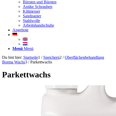
Bürsten und Bürsten
Antike Schrauben
Kittmesser
Sandpapier
Stahlwolle
Arbeitshandschuhe
Angebote
Menü
Menü
Du bist hier:
Startseite
1
/
Speichern
2
/
Oberflächenbehandlung
Borma Wachs
3
/
Parkettwachs
Parkettwachs