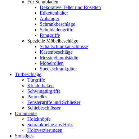
Für Schubladen
Dekorative Teller und Rosetten
Etikettenhalter
Anhänger
Schrankbeschläge
Schubladengriffe
Ringgriffe
Spezielle Möbelbeschläge
Schaltschrankanschlüsse
Kastenbeschläge
Messinghauptstädte
Möbelrollen
Speckschrankgitter
Türbeschläge
Türgriffe
Kleiderhaken
Schwingtürgriffe
Paumelles
Fenstergriffe und Schließer
Schiebeschlösser
Ornamente
Holzknöpfe
Schrankbeine aus Holz
Holzverzierungen
Sonstiges