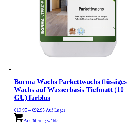
Borma Wachs Parkettwachs flüssiges
Wachs auf Wasserbasis Tiefmatt (10
GU) farblos
Preisspanne:
€
19,95
–
€
92,95
Auf Lager
€19,95
Dieses
bis
Produkt
Ausführung wählen
€92,95
weist
mehrere