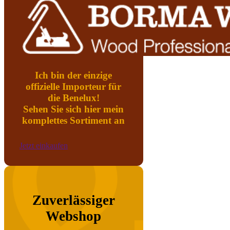
Ich bin der einzige
offizielle Importeur für
die Benelux!
Sehen Sie sich hier mein
komplettes Sortiment an
Jetzt einkaufen
Zuverlässiger
Webshop