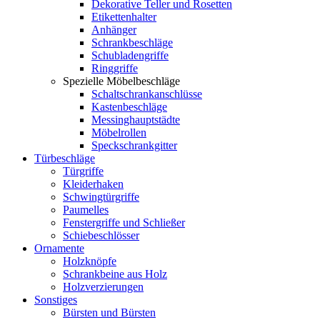
Dekorative Teller und Rosetten
Etikettenhalter
Anhänger
Schrankbeschläge
Schubladengriffe
Ringgriffe
Spezielle Möbelbeschläge
Schaltschrankanschlüsse
Kastenbeschläge
Messinghauptstädte
Möbelrollen
Speckschrankgitter
Türbeschläge
Türgriffe
Kleiderhaken
Schwingtürgriffe
Paumelles
Fenstergriffe und Schließer
Schiebeschlösser
Ornamente
Holzknöpfe
Schrankbeine aus Holz
Holzverzierungen
Sonstiges
Bürsten und Bürsten