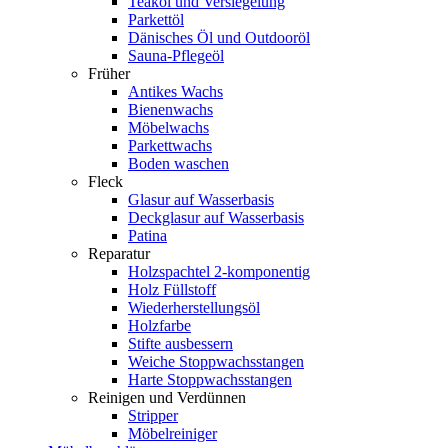
Teaköl und Versiegelung
Parkettöl
Dänisches Öl und Outdooröl
Sauna-Pflegeöl
Früher
Antikes Wachs
Bienenwachs
Möbelwachs
Parkettwachs
Boden waschen
Fleck
Glasur auf Wasserbasis
Deckglasur auf Wasserbasis
Patina
Reparatur
Holzspachtel 2-komponentig
Holz Füllstoff
Wiederherstellungsöl
Holzfarbe
Stifte ausbessern
Weiche Stoppwachsstangen
Harte Stoppwachsstangen
Reinigen und Verdünnen
Stripper
Möbelreiniger