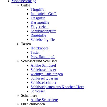
Möbelbeschläge
Griffe
Türgriffe
Industrielle Griffe
Fräsgriffe
Kastengriffe
Finger zieht
Schubladengriffe
Ringgriffe
Schiebetürgriffe
Tasten
Holzknöpfe
Tasten
Porzellanknöpfe
Schlösser und Schlüssel
Antike Schlüssel
Schiebeschlösser
wichtige Anleitungen
Schlüssel Quasten
Schlüsselschilder
Schlüsselplatten aus Knochen/Horn
Schlösser
Scharniere
Antike Scharniere
Für Schubladen