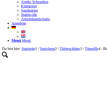
Antike Schrauben
Kittmesser
Sandpapier
Stahlwolle
Arbeitshandschuhe
Angebote
Menü
Menü
Du bist hier:
Startseite
1
/
Speichern
2
/
Türbeschläge
3
/
Türgriffe
4
/
Ba