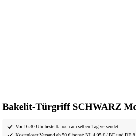
Bakelit-Türgriff SCHWARZ Mode
Vor 16:30 Uhr bestellt: noch am selben Tag versendet
Kostenloser Versand ab 50 € (sonst: NL 4,95 € / BE und DE 8