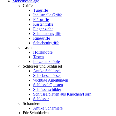
Möbelbeschläge
Griffe
Türgriffe
Industrielle Griffe
Fräsgriffe
Kastengriffe
Finger zieht
Schubladengriffe
Ringgriffe
Schiebetürgriffe
Tasten
Holzknöpfe
Tasten
Porzellanknöpfe
Schlösser und Schlüssel
Antike Schlüssel
Schiebeschlösser
wichtige Anleitungen
Schlüssel Quasten
Schlüsselschilder
Schlüsselplatten aus Knochen/Horn
Schlösser
Scharniere
Antike Scharniere
Für Schubladen