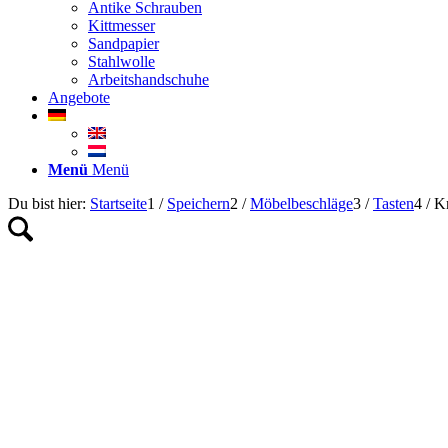
Antike Schrauben
Kittmesser
Sandpapier
Stahlwolle
Arbeitshandschuhe
Angebote
Menü
Menü
Du bist hier:
Startseite
1
/
Speichern
2
/
Möbelbeschläge
3
/
Tasten
4
/
K