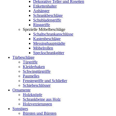
Dekorative Teller und Rosetten
Etikettenhalter
Anhänger
Schrankbeschläge
Schubladengriffe
Ringgriffe
Spezielle Möbelbeschläge
Schaltschrankanschlüsse
Kastenbeschläge
Messinghauptstädte
Möbelrollen
Speckschrankgitter
Türbeschläge
Türgriffe
Kleiderhaken
Schwingtürgriffe
Paumelles
Fenstergriffe und Schließer
Schiebeschlösser
Ornamente
Holzknöpfe
Schrankbeine aus Holz
Holzverzierungen
Sonstiges
Bürsten und Bürsten