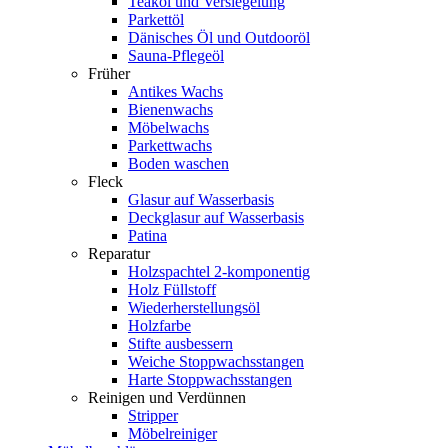
Teaköl und Versiegelung
Parkettöl
Dänisches Öl und Outdooröl
Sauna-Pflegeöl
Früher
Antikes Wachs
Bienenwachs
Möbelwachs
Parkettwachs
Boden waschen
Fleck
Glasur auf Wasserbasis
Deckglasur auf Wasserbasis
Patina
Reparatur
Holzspachtel 2-komponentig
Holz Füllstoff
Wiederherstellungsöl
Holzfarbe
Stifte ausbessern
Weiche Stoppwachsstangen
Harte Stoppwachsstangen
Reinigen und Verdünnen
Stripper
Möbelreiniger