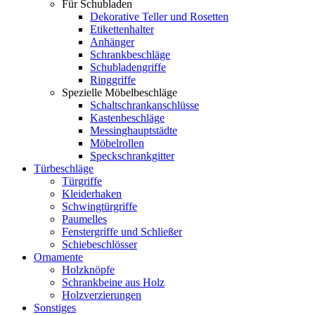
Für Schubladen
Dekorative Teller und Rosetten
Etikettenhalter
Anhänger
Schrankbeschläge
Schubladengriffe
Ringgriffe
Spezielle Möbelbeschläge
Schaltschrankanschlüsse
Kastenbeschläge
Messinghauptstädte
Möbelrollen
Speckschrankgitter
Türbeschläge
Türgriffe
Kleiderhaken
Schwingtürgriffe
Paumelles
Fenstergriffe und Schließer
Schiebeschlösser
Ornamente
Holzknöpfe
Schrankbeine aus Holz
Holzverzierungen
Sonstiges