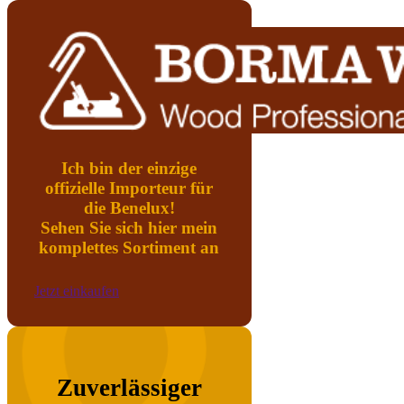
Ich bin der einzige
offizielle Importeur für
die Benelux!
Sehen Sie sich hier mein
komplettes Sortiment an
Jetzt einkaufen
Zuverlässiger