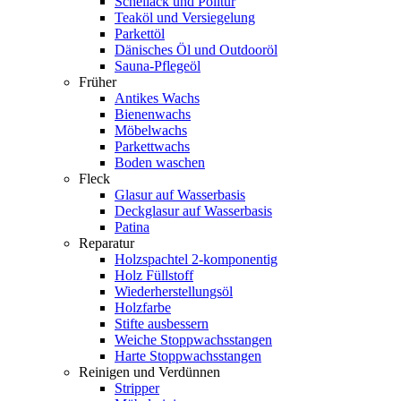
Schellack und Politur
Teaköl und Versiegelung
Parkettöl
Dänisches Öl und Outdooröl
Sauna-Pflegeöl
Früher
Antikes Wachs
Bienenwachs
Möbelwachs
Parkettwachs
Boden waschen
Fleck
Glasur auf Wasserbasis
Deckglasur auf Wasserbasis
Patina
Reparatur
Holzspachtel 2-komponentig
Holz Füllstoff
Wiederherstellungsöl
Holzfarbe
Stifte ausbessern
Weiche Stoppwachsstangen
Harte Stoppwachsstangen
Reinigen und Verdünnen
Stripper