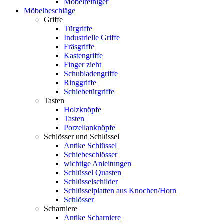
Möbelreiniger
Möbelbeschläge
Griffe
Türgriffe
Industrielle Griffe
Fräsgriffe
Kastengriffe
Finger zieht
Schubladengriffe
Ringgriffe
Schiebetürgriffe
Tasten
Holzknöpfe
Tasten
Porzellanknöpfe
Schlösser und Schlüssel
Antike Schlüssel
Schiebeschlösser
wichtige Anleitungen
Schlüssel Quasten
Schlüsselschilder
Schlüsselplatten aus Knochen/Horn
Schlösser
Scharniere
Antike Scharniere