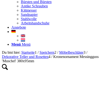
Bürsten und Bürsten
Antike Schrauben
Kittmesser
Sandpapier
Stahlwolle
Arbeitshandschuhe
Angebote
Menü
Menü
Du bist hier:
Startseite
1
/
Speichern
2
/
Möbelbeschläge
3
/
Dekorative Teller und Rosetten
4
/
Kronenornament Messingguss
'Muschel' 380x95mm