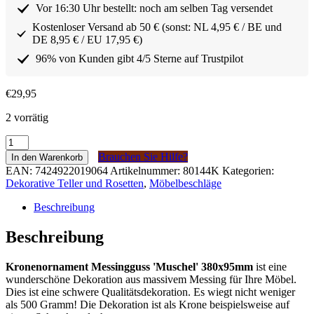
Vor 16:30 Uhr bestellt: noch am selben Tag versendet
Kostenloser Versand ab 50 € (sonst: NL 4,95 € / BE und
DE 8,95 € / EU 17,95 €)
96% von Kunden gibt 4/5 Sterne auf Trustpilot
€
29,95
2 vorrätig
Kroon
ornament
Brauchen Sie Hilfe?
In den Warenkorb
Messing
EAN:
7424922019064
Artikelnummer:
80144K
Kategorien:
gegoten
Dekorative Teller und Rosetten
,
Möbelbeschläge
'Schelp'
380x95mm
Beschreibung
Menge
Beschreibung
Kronenornament Messingguss 'Muschel' 380x95mm
ist eine
wunderschöne Dekoration aus massivem Messing für Ihre Möbel.
Dies ist eine schwere Qualitätsdekoration. Es wiegt nicht weniger
als 500 Gramm! Die Dekoration ist als Krone beispielsweise auf