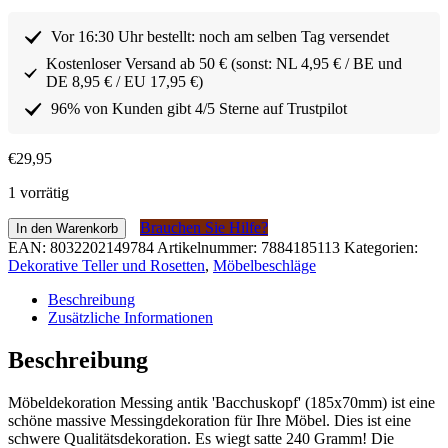
Vor 16:30 Uhr bestellt: noch am selben Tag versendet
Kostenloser Versand ab 50 € (sonst: NL 4,95 € / BE und
DE 8,95 € / EU 17,95 €)
96% von Kunden gibt 4/5 Sterne auf Trustpilot
€
29,95
1 vorrätig
Meubeldecoratie
Brauchen Sie Hilfe?
In den Warenkorb
Messing
EAN:
8032202149784
Artikelnummer:
7884185113
Kategorien:
antiek
Dekorative Teller und Rosetten
,
Möbelbeschläge
'Bacchus
hoofd'
Beschreibung
(185x70mm)
Zusätzliche Informationen
Menge
Beschreibung
Möbeldekoration Messing antik 'Bacchuskopf' (185x70mm) ist eine
schöne massive Messingdekoration für Ihre Möbel. Dies ist eine
schwere Qualitätsdekoration. Es wiegt satte 240 Gramm! Die