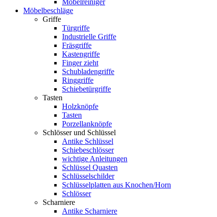
Möbelreiniger
Möbelbeschläge
Griffe
Türgriffe
Industrielle Griffe
Fräsgriffe
Kastengriffe
Finger zieht
Schubladengriffe
Ringgriffe
Schiebetürgriffe
Tasten
Holzknöpfe
Tasten
Porzellanknöpfe
Schlösser und Schlüssel
Antike Schlüssel
Schiebeschlösser
wichtige Anleitungen
Schlüssel Quasten
Schlüsselschilder
Schlüsselplatten aus Knochen/Horn
Schlösser
Scharniere
Antike Scharniere