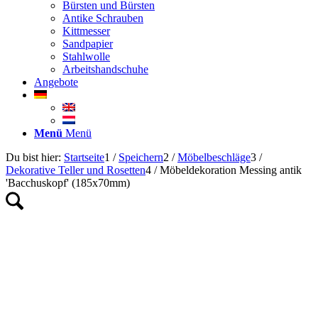
Bürsten und Bürsten
Antike Schrauben
Kittmesser
Sandpapier
Stahlwolle
Arbeitshandschuhe
Angebote
Menü
Menü
Du bist hier:
Startseite
1
/
Speichern
2
/
Möbelbeschläge
3
/
Dekorative Teller und Rosetten
4
/
Möbeldekoration Messing antik
'Bacchuskopf' (185x70mm)