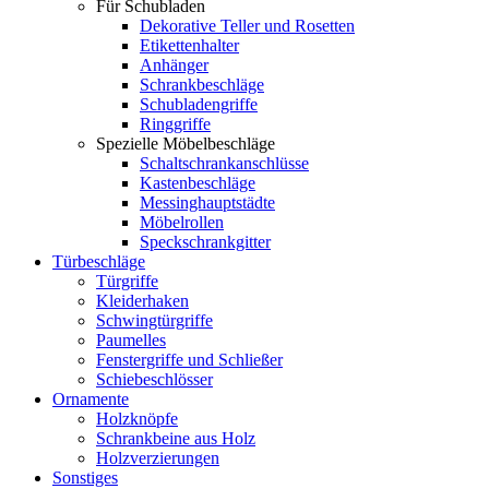
Für Schubladen
Dekorative Teller und Rosetten
Etikettenhalter
Anhänger
Schrankbeschläge
Schubladengriffe
Ringgriffe
Spezielle Möbelbeschläge
Schaltschrankanschlüsse
Kastenbeschläge
Messinghauptstädte
Möbelrollen
Speckschrankgitter
Türbeschläge
Türgriffe
Kleiderhaken
Schwingtürgriffe
Paumelles
Fenstergriffe und Schließer
Schiebeschlösser
Ornamente
Holzknöpfe
Schrankbeine aus Holz
Holzverzierungen
Sonstiges