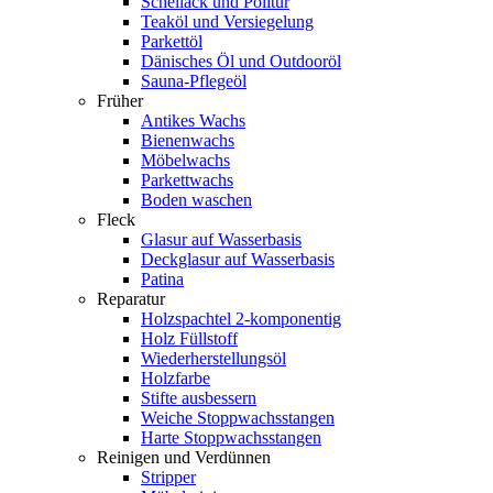
Schellack und Politur
Teaköl und Versiegelung
Parkettöl
Dänisches Öl und Outdooröl
Sauna-Pflegeöl
Früher
Antikes Wachs
Bienenwachs
Möbelwachs
Parkettwachs
Boden waschen
Fleck
Glasur auf Wasserbasis
Deckglasur auf Wasserbasis
Patina
Reparatur
Holzspachtel 2-komponentig
Holz Füllstoff
Wiederherstellungsöl
Holzfarbe
Stifte ausbessern
Weiche Stoppwachsstangen
Harte Stoppwachsstangen
Reinigen und Verdünnen
Stripper