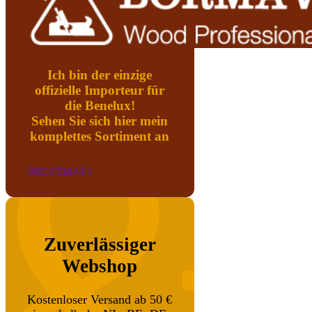
Ich bin der einzige
offizielle Importeur für
die Benelux!
Sehen Sie sich hier mein
komplettes Sortiment an
Jetzt einkaufen
Zuverlässiger
Webshop
Kostenloser Versand ab 50 €