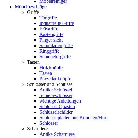
Möbelreiniger
Möbelbeschläge
Griffe
Türgriffe
Industrielle Griffe
Fräsgriffe
Kastengriffe
Finger zieht
Schubladengriffe
Ringgriffe
Schiebetürgriffe
Tasten
Holzknöpfe
Tasten
Porzellanknöpfe
Schlösser und Schlüssel
Antike Schlüssel
Schiebeschlösser
wichtige Anleitungen
Schlüssel Quasten
Schlüsselschilder
Schlüsselplatten aus Knochen/Horn
Schlösser
Scharniere
Antike Scharniere