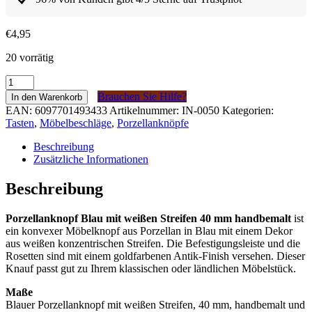
€
4,95
20 vorrätig
Porseleinen
Knop
Brauchen Sie Hilfe?
In den Warenkorb
Blauw
EAN:
6097701493433
Artikelnummer:
IN-0050
Kategorien:
met
Tasten
,
Möbelbeschläge
,
Porzellanknöpfe
witte
strepen
Beschreibung
40mm
Zusätzliche Informationen
handgeschilderd
Menge
Beschreibung
Porzellanknopf Blau mit weißen Streifen 40 mm handbemalt
ist
ein konvexer Möbelknopf aus Porzellan in Blau mit einem Dekor
aus weißen konzentrischen Streifen. Die Befestigungsleiste und die
Rosetten sind mit einem goldfarbenen Antik-Finish versehen. Dieser
Knauf passt gut zu Ihrem klassischen oder ländlichen Möbelstück.
Maße
Blauer Porzellanknopf mit weißen Streifen, 40 mm, handbemalt und