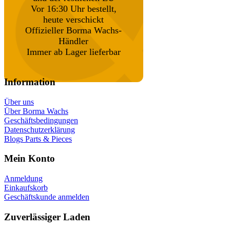
Vor 16:30 Uhr bestellt,
heute verschickt
Offizieller Borma Wachs-
Händler
Immer ab Lager lieferbar
Information
Über uns
Über Borma Wachs
Geschäftsbedingungen
Datenschutzerklärung
Blogs Parts & Pieces
Mein Konto
Anmeldung
Einkaufskorb
Geschäftskunde anmelden
Zuverlässiger Laden