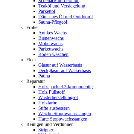
Schellack und Politur
Teaköl und Versiegelung
Parkettöl
Dänisches Öl und Outdooröl
Sauna-Pflegeöl
Früher
Antikes Wachs
Bienenwachs
Möbelwachs
Parkettwachs
Boden waschen
Fleck
Glasur auf Wasserbasis
Deckglasur auf Wasserbasis
Patina
Reparatur
Holzspachtel 2-komponentig
Holz Füllstoff
Wiederherstellungsöl
Holzfarbe
Stifte ausbessern
Weiche Stoppwachsstangen
Harte Stoppwachsstangen
Reinigen und Verdünnen
Stripper