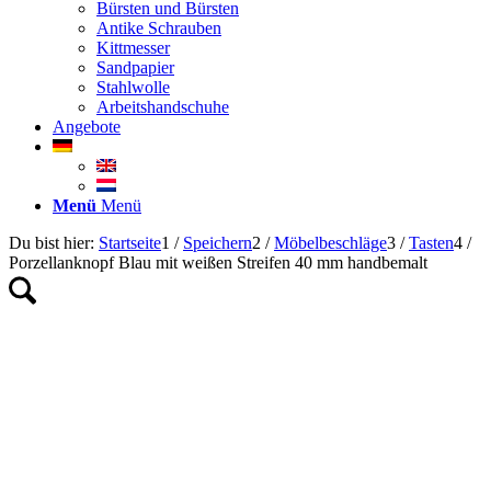
Bürsten und Bürsten
Antike Schrauben
Kittmesser
Sandpapier
Stahlwolle
Arbeitshandschuhe
Angebote
Menü
Menü
Du bist hier:
Startseite
1
/
Speichern
2
/
Möbelbeschläge
3
/
Tasten
4
/
Porzellanknopf Blau mit weißen Streifen 40 mm handbemalt