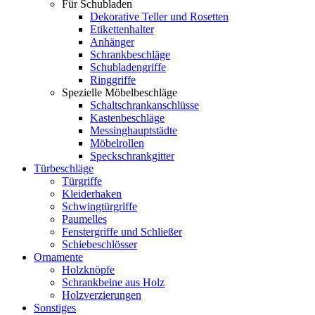
Für Schubladen
Dekorative Teller und Rosetten
Etikettenhalter
Anhänger
Schrankbeschläge
Schubladengriffe
Ringgriffe
Spezielle Möbelbeschläge
Schaltschrankanschlüsse
Kastenbeschläge
Messinghauptstädte
Möbelrollen
Speckschrankgitter
Türbeschläge
Türgriffe
Kleiderhaken
Schwingtürgriffe
Paumelles
Fenstergriffe und Schließer
Schiebeschlösser
Ornamente
Holzknöpfe
Schrankbeine aus Holz
Holzverzierungen
Sonstiges