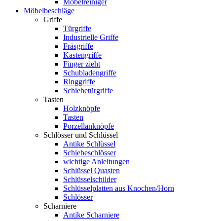
Möbelreiniger
Möbelbeschläge
Griffe
Türgriffe
Industrielle Griffe
Fräsgriffe
Kastengriffe
Finger zieht
Schubladengriffe
Ringgriffe
Schiebetürgriffe
Tasten
Holzknöpfe
Tasten
Porzellanknöpfe
Schlösser und Schlüssel
Antike Schlüssel
Schiebeschlösser
wichtige Anleitungen
Schlüssel Quasten
Schlüsselschilder
Schlüsselplatten aus Knochen/Horn
Schlösser
Scharniere
Antike Scharniere