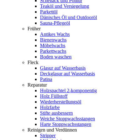
Schellack und Politur
Teaköl und Versiegelung
Parkettöl
Dänisches Öl und Outdooröl
Sauna-Pflegeöl
Früher
Antikes Wachs
Bienenwachs
Möbelwachs
Parkettwachs
Boden waschen
Fleck
Glasur auf Wasserbasis
Deckglasur auf Wasserbasis
Patina
Reparatur
Holzspachtel 2-komponentig
Holz Füllstoff
Wiederherstellungsöl
Holzfarbe
Stifte ausbessern
Weiche Stoppwachsstangen
Harte Stoppwachsstangen
Reinigen und Verdünnen
Stripper