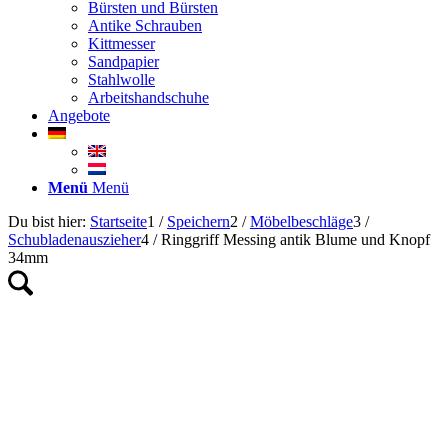
Bürsten und Bürsten
Antike Schrauben
Kittmesser
Sandpapier
Stahlwolle
Arbeitshandschuhe
Angebote
Menü
Menü
Du bist hier:
Startseite
1
/
Speichern
2
/
Möbelbeschläge
3
/
Schubladenauszieher
4
/
Ringgriff Messing antik Blume und Knopf
34mm