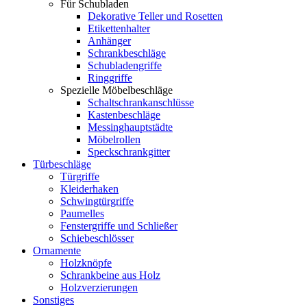
Für Schubladen
Dekorative Teller und Rosetten
Etikettenhalter
Anhänger
Schrankbeschläge
Schubladengriffe
Ringgriffe
Spezielle Möbelbeschläge
Schaltschrankanschlüsse
Kastenbeschläge
Messinghauptstädte
Möbelrollen
Speckschrankgitter
Türbeschläge
Türgriffe
Kleiderhaken
Schwingtürgriffe
Paumelles
Fenstergriffe und Schließer
Schiebeschlösser
Ornamente
Holzknöpfe
Schrankbeine aus Holz
Holzverzierungen
Sonstiges