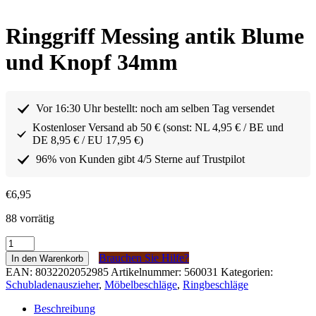
Ringgriff Messing antik Blume
und Knopf 34mm
Vor 16:30 Uhr bestellt: noch am selben Tag versendet
Kostenloser Versand ab 50 € (sonst: NL 4,95 € / BE und
DE 8,95 € / EU 17,95 €)
96% von Kunden gibt 4/5 Sterne auf Trustpilot
€
6,95
88 vorrätig
Ringgreep
Messing
Brauchen Sie Hilfe?
In den Warenkorb
antiek
EAN:
8032202052985
Artikelnummer:
560031
Kategorien:
Bloem
Schubladenauszieher
,
Möbelbeschläge
,
Ringbeschläge
en
knoop
Beschreibung