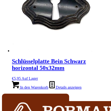
Schlüsselplatte Bein Schwarz
horizontal 50x32mm
€
5,95
Auf Lager
In den Warenkorb
Details anzeigen