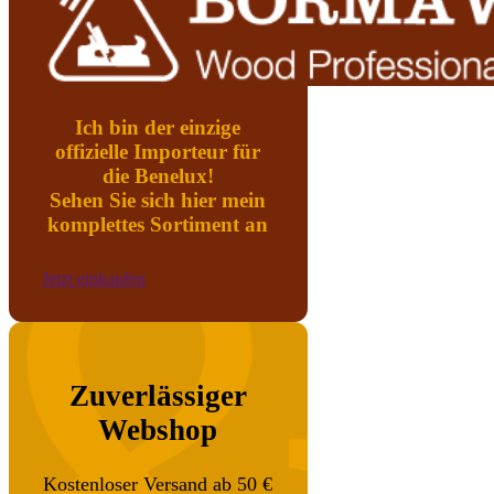
Ich bin der einzige
offizielle Importeur für
die Benelux!
Sehen Sie sich hier mein
komplettes Sortiment an
Jetzt einkaufen
Zuverlässiger
Webshop
Kostenloser Versand ab 50 €