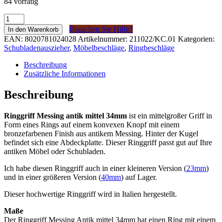
84 vorrätig
Ringgreep
Messing
Brauchen Sie Hilfe?
In den Warenkorb
antiek
EAN:
8020781024028
Artikelnummer:
211022/KC.01
Kategorien:
midden
Schubladenauszieher
,
Möbelbeschläge
,
Ringbeschläge
34mm
Menge
Beschreibung
Zusätzliche Informationen
Beschreibung
Ringgriff Messing antik mittel 34mm
ist ein mittelgroßer Griff in
Form eines Rings auf einem konvexen Knopf mit einem
bronzefarbenen Finish aus antikem Messing. Hinter der Kugel
befindet sich eine Abdeckplatte. Dieser Ringgriff passt gut auf Ihre
antiken Möbel oder Schubladen.
Ich habe diesen Ringgriff auch in einer kleineren Version (
23mm
)
und in einer größeren Version (
40mm
) auf Lager.
Dieser hochwertige Ringgriff wird in Italien hergestellt.
Maße
Der Ringgriff Messing Antik mittel 34mm hat einen Ring mit einem