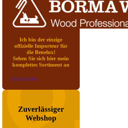
Ich bin der einzige
offizielle Importeur für
die Benelux!
Sehen Sie sich hier mein
komplettes Sortiment an
Jetzt einkaufen
Zuverlässiger
Webshop