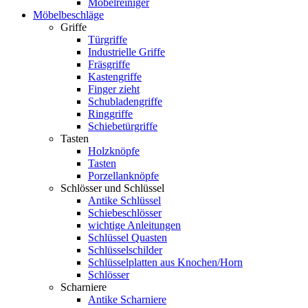
Möbelreiniger
Möbelbeschläge
Griffe
Türgriffe
Industrielle Griffe
Fräsgriffe
Kastengriffe
Finger zieht
Schubladengriffe
Ringgriffe
Schiebetürgriffe
Tasten
Holzknöpfe
Tasten
Porzellanknöpfe
Schlösser und Schlüssel
Antike Schlüssel
Schiebeschlösser
wichtige Anleitungen
Schlüssel Quasten
Schlüsselschilder
Schlüsselplatten aus Knochen/Horn
Schlösser
Scharniere
Antike Scharniere