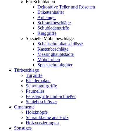
Für Schubladen
Dekorative Teller und Rosetten
Etikettenhalter
Anhänger
Schrankbeschläge
Schubladengriffe
Ringgriffe
Spezielle Möbelbeschläge
Schaltschrankanschlüsse
Kastenbeschläge
Messinghauptstädte
Möbelrollen
Speckschrankgitter
Türbeschläge
Türgriffe
Kleiderhaken
Schwingtürgriffe
Paumelles
Fenstergriffe und Schließer
Schiebeschlösser
Ornamente
Holzknöpfe
Schrankbeine aus Holz
Holzverzierungen
Sonstiges