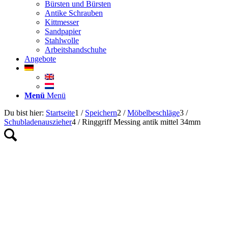
Bürsten und Bürsten
Antike Schrauben
Kittmesser
Sandpapier
Stahlwolle
Arbeitshandschuhe
Angebote
Menü
Menü
Du bist hier:
Startseite
1
/
Speichern
2
/
Möbelbeschläge
3
/
Schubladenauszieher
4
/
Ringgriff Messing antik mittel 34mm