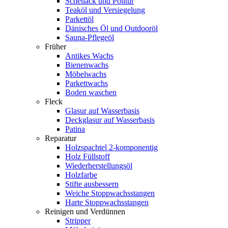
Schellack und Politur
Teaköl und Versiegelung
Parkettöl
Dänisches Öl und Outdooröl
Sauna-Pflegeöl
Früher
Antikes Wachs
Bienenwachs
Möbelwachs
Parkettwachs
Boden waschen
Fleck
Glasur auf Wasserbasis
Deckglasur auf Wasserbasis
Patina
Reparatur
Holzspachtel 2-komponentig
Holz Füllstoff
Wiederherstellungsöl
Holzfarbe
Stifte ausbessern
Weiche Stoppwachsstangen
Harte Stoppwachsstangen
Reinigen und Verdünnen
Stripper