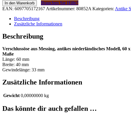
Messing
Brauchen Sie Hilfe?
In den Warenkorb
antiek
EAN:
6097705172167
Artikelnummer:
80852A
Kategorien:
Antike S
Hollands
model
Beschreibung
60x40mm
Zusätzliche Informationen
Menge
Beschreibung
Verschlussöse aus Messing, antikes niederländisches Modell, 60 
Maße
Länge: 60 mm
Breite: 40 mm
Gewindelänge: 33 mm
Zusätzliche Informationen
Gewicht
0,00000000 kg
Das könnte dir auch gefallen …