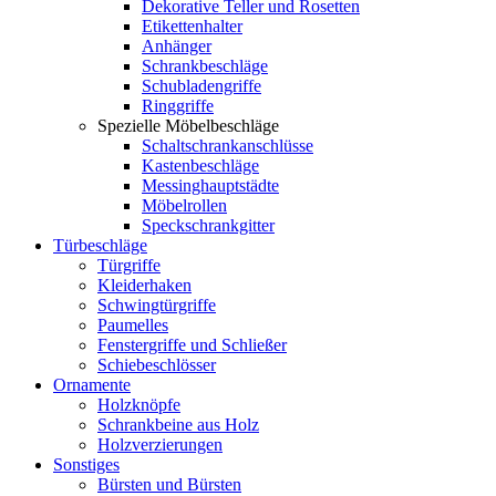
Dekorative Teller und Rosetten
Etikettenhalter
Anhänger
Schrankbeschläge
Schubladengriffe
Ringgriffe
Spezielle Möbelbeschläge
Schaltschrankanschlüsse
Kastenbeschläge
Messinghauptstädte
Möbelrollen
Speckschrankgitter
Türbeschläge
Türgriffe
Kleiderhaken
Schwingtürgriffe
Paumelles
Fenstergriffe und Schließer
Schiebeschlösser
Ornamente
Holzknöpfe
Schrankbeine aus Holz
Holzverzierungen
Sonstiges
Bürsten und Bürsten