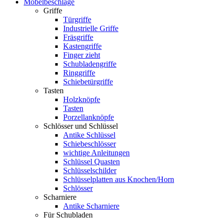
Möbelbeschläge
Griffe
Türgriffe
Industrielle Griffe
Fräsgriffe
Kastengriffe
Finger zieht
Schubladengriffe
Ringgriffe
Schiebetürgriffe
Tasten
Holzknöpfe
Tasten
Porzellanknöpfe
Schlösser und Schlüssel
Antike Schlüssel
Schiebeschlösser
wichtige Anleitungen
Schlüssel Quasten
Schlüsselschilder
Schlüsselplatten aus Knochen/Horn
Schlösser
Scharniere
Antike Scharniere
Für Schubladen