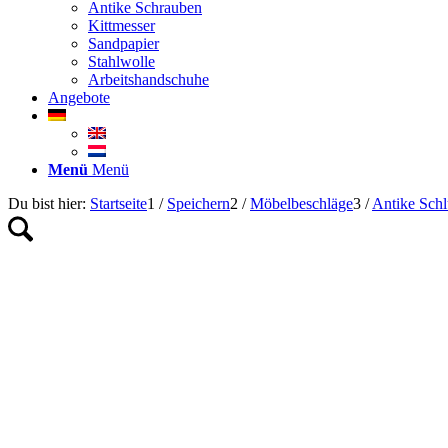
Antike Schrauben
Kittmesser
Sandpapier
Stahlwolle
Arbeitshandschuhe
Angebote
Menü
Menü
Du bist hier:
Startseite
1
/
Speichern
2
/
Möbelbeschläge
3
/
Antike Schl