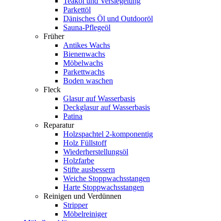
Teaköl und Versiegelung
Parkettöl
Dänisches Öl und Outdooröl
Sauna-Pflegeöl
Früher
Antikes Wachs
Bienenwachs
Möbelwachs
Parkettwachs
Boden waschen
Fleck
Glasur auf Wasserbasis
Deckglasur auf Wasserbasis
Patina
Reparatur
Holzspachtel 2-komponentig
Holz Füllstoff
Wiederherstellungsöl
Holzfarbe
Stifte ausbessern
Weiche Stoppwachsstangen
Harte Stoppwachsstangen
Reinigen und Verdünnen
Stripper
Möbelreiniger