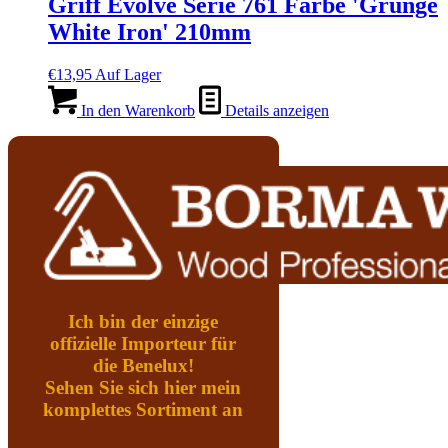
Griff Evolve Serie 761 Farbe 'Grunge
White Iron' 210mm
€
13,95
Auf Lager
In den Warenkorb
Details anzeigen
Ich bin der einzige
offizielle Importeur für
die Benelux!
Sehen Sie sich hier mein
komplettes Sortiment an