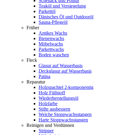
Schellack und Politur
Teaköl und Versiegelung
Parkettöl
Dänisches Öl und Outdooröl
Sauna-Pflegeöl
Früher
Antikes Wachs
Bienenwachs
Möbelwachs
Parkettwachs
Boden waschen
Fleck
Glasur auf Wasserbasis
Deckglasur auf Wasserbasis
Patina
Reparatur
Holzspachtel 2-komponentig
Holz Füllstoff
Wiederherstellungsöl
Holzfarbe
Stifte ausbessern
Weiche Stoppwachsstangen
Harte Stoppwachsstangen
Reinigen und Verdünnen
Stripper