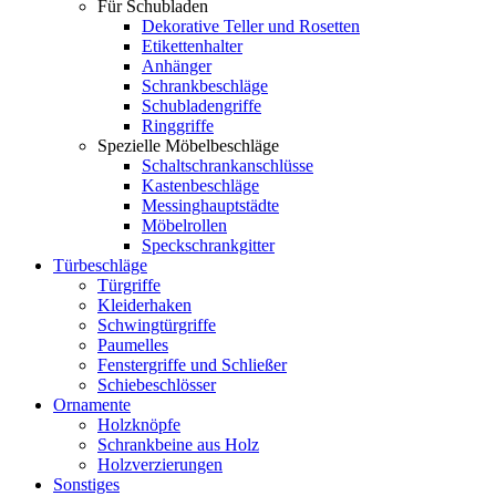
Für Schubladen
Dekorative Teller und Rosetten
Etikettenhalter
Anhänger
Schrankbeschläge
Schubladengriffe
Ringgriffe
Spezielle Möbelbeschläge
Schaltschrankanschlüsse
Kastenbeschläge
Messinghauptstädte
Möbelrollen
Speckschrankgitter
Türbeschläge
Türgriffe
Kleiderhaken
Schwingtürgriffe
Paumelles
Fenstergriffe und Schließer
Schiebeschlösser
Ornamente
Holzknöpfe
Schrankbeine aus Holz
Holzverzierungen
Sonstiges