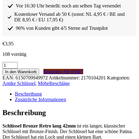
Vor 16:30 Uhr bestellt: noch am selben Tag versendet
Kostenloser Versand ab 50 € (sonst: NL 4,95 € / BE und
DE 8,95 € / EU 17,95 €)
96% von Kunden gibt 4/5 Sterne auf Trustpilot
€
3,95
108 vorrätig
Sleutel
Brons
Brauchen Sie Hilfe?
In den Warenkorb
Retro
EAN:
6150709949972
Artikelnummer:
2170104201
Kategorien:
lang
Antike Schlüssel
,
Möbelbeschläge
42mm
Menge
Beschreibung
Zusätzliche Informationen
Beschreibung
Schlüssel Bronze Retro lang 42mm
ist ein langer, klassischer
Schlüssel mit Bronze-Finish. Der Schlüssel hat eine schöne Patina.
Der Schlüssel hat ein Loch und einen kleinen Bart.