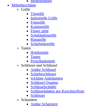
Möbelreiniger
Möbelbeschläge
Griffe
Türgriffe
Industrielle Griffe
Fräsgriffe
Kastengriffe
Finger zieht
Schubladengriffe
Ringgriffe
Schiebetürgriffe
Tasten
Holzknöpfe
Tasten
Porzellanknöpfe
Schlösser und Schlüssel
Antike Schlüssel
Schiebeschlösser
wichtige Anleitungen
Schlüssel Quasten
Schlüsselschilder
Schlüsselplatten aus Knochen/Horn
Schlösser
Scharniere
Antike Scharniere