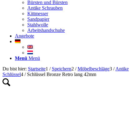
Bürsten und Bürsten
Antike Schrauben
Kittmesser
Sandpapier
Stahlwolle
Arbeitshandschuhe
Angebote
Menü
Menü
Du bist hier:
Startseite
1
/
Speichern
2
/
Möbelbeschläge
3
/
Antike
Schlüssel
4
/
Schlüssel Bronze Retro lang 42mm