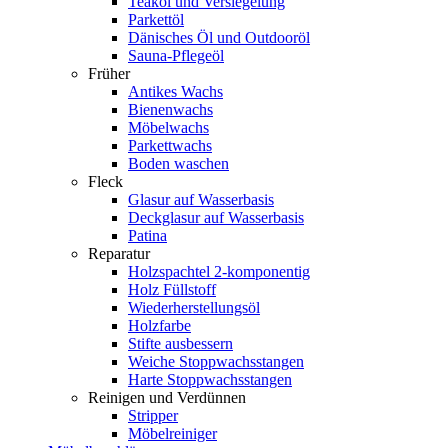
Teaköl und Versiegelung
Parkettöl
Dänisches Öl und Outdooröl
Sauna-Pflegeöl
Früher
Antikes Wachs
Bienenwachs
Möbelwachs
Parkettwachs
Boden waschen
Fleck
Glasur auf Wasserbasis
Deckglasur auf Wasserbasis
Patina
Reparatur
Holzspachtel 2-komponentig
Holz Füllstoff
Wiederherstellungsöl
Holzfarbe
Stifte ausbessern
Weiche Stoppwachsstangen
Harte Stoppwachsstangen
Reinigen und Verdünnen
Stripper
Möbelreiniger