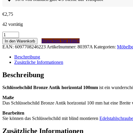
€
2,75
42 vorrätig
Sleutelplaat
Brons
Brauchen Sie Hilfe?
In den Warenkorb
Antiek
EAN:
6097708246223
Artikelnummer:
80397A
Kategorien:
Möbelbe
horizontaal
100mm
Beschreibung
Menge
Zusätzliche Informationen
Beschreibung
Schlüsselschild Bronze Antik horizontal 100mm
ist ein wunderschö
Maße
Das Schlüsselschild Bronze Antik horizontal 100 mm hat eine Brei
Bearbeiten
Sie können das Schlüsselschild mit blind montieren
Edelstahlschraub
Zusätzliche Informationen