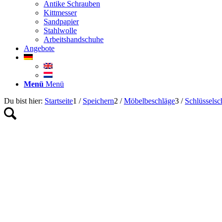
Antike Schrauben
Kittmesser
Sandpapier
Stahlwolle
Arbeitshandschuhe
Angebote
Menü
Menü
Du bist hier:
Startseite
1
/
Speichern
2
/
Möbelbeschläge
3
/
Schlüsselsc