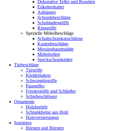
Dekorative Teller und Rosetten
Etikettenhalter
Anhänger
Schrankbeschläge
Schubladengriffe
Ringgriffe
Spezielle Möbelbeschläge
Schaltschrankanschlüsse
Kastenbeschläge
Messinghauptstädte
Möbelrollen
Speckschrankgitter
Türbeschläge
Türgriffe
Kleiderhaken
Schwingtürgriffe
Paumelles
Fenstergriffe und Schließer
Schiebeschlösser
Ornamente
Holzknöpfe
Schrankbeine aus Holz
Holzverzierungen
Sonstiges
Bürsten und Bürsten