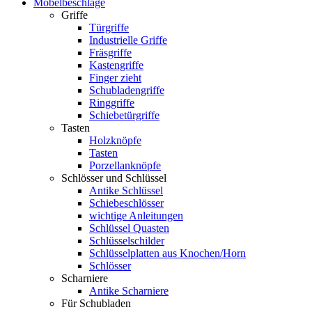
Möbelbeschläge
Griffe
Türgriffe
Industrielle Griffe
Fräsgriffe
Kastengriffe
Finger zieht
Schubladengriffe
Ringgriffe
Schiebetürgriffe
Tasten
Holzknöpfe
Tasten
Porzellanknöpfe
Schlösser und Schlüssel
Antike Schlüssel
Schiebeschlösser
wichtige Anleitungen
Schlüssel Quasten
Schlüsselschilder
Schlüsselplatten aus Knochen/Horn
Schlösser
Scharniere
Antike Scharniere
Für Schubladen