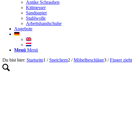
Antike Schrauben
Kittmesser
Sandpapier
Stahlwolle
Arbeitshandschuhe
Angebote
Menü
Menü
Du bist hier:
Startseite
1
/
Speichern
2
/
Möbelbeschläge
3
/
Finger zieht