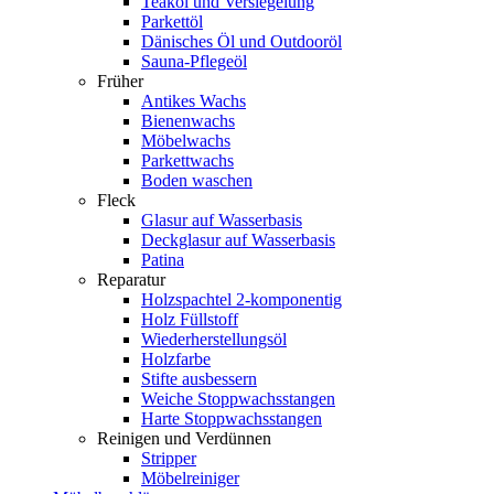
Teaköl und Versiegelung
Parkettöl
Dänisches Öl und Outdooröl
Sauna-Pflegeöl
Früher
Antikes Wachs
Bienenwachs
Möbelwachs
Parkettwachs
Boden waschen
Fleck
Glasur auf Wasserbasis
Deckglasur auf Wasserbasis
Patina
Reparatur
Holzspachtel 2-komponentig
Holz Füllstoff
Wiederherstellungsöl
Holzfarbe
Stifte ausbessern
Weiche Stoppwachsstangen
Harte Stoppwachsstangen
Reinigen und Verdünnen
Stripper
Möbelreiniger