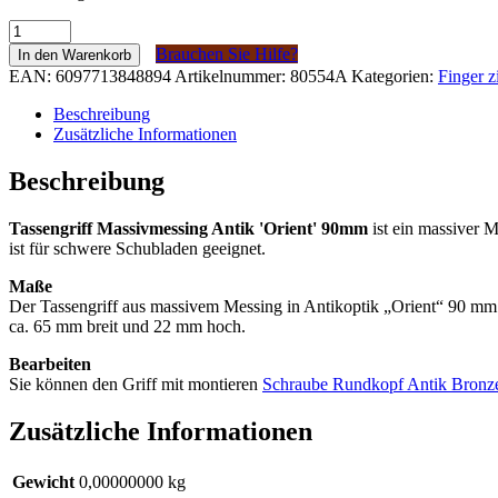
Komgreep
Massief
Brauchen Sie Hilfe?
In den Warenkorb
Messing
EAN:
6097713848894
Artikelnummer:
80554A
Kategorien:
Finger z
Antiek
'Orient'
Beschreibung
90mm
Zusätzliche Informationen
Menge
Beschreibung
Tassengriff Massivmessing Antik 'Orient' 90mm
ist ein massiver M
ist für schwere Schubladen geeignet.
Maße
Der Tassengriff aus massivem Messing in Antikoptik „Orient“ 90 mm
ca. 65 mm breit und 22 mm hoch.
Bearbeiten
Sie können den Griff mit montieren
Schraube Rundkopf Antik Bronze
Zusätzliche Informationen
Gewicht
0,00000000 kg