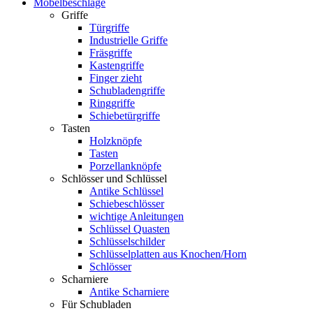
Möbelbeschläge
Griffe
Türgriffe
Industrielle Griffe
Fräsgriffe
Kastengriffe
Finger zieht
Schubladengriffe
Ringgriffe
Schiebetürgriffe
Tasten
Holzknöpfe
Tasten
Porzellanknöpfe
Schlösser und Schlüssel
Antike Schlüssel
Schiebeschlösser
wichtige Anleitungen
Schlüssel Quasten
Schlüsselschilder
Schlüsselplatten aus Knochen/Horn
Schlösser
Scharniere
Antike Scharniere
Für Schubladen