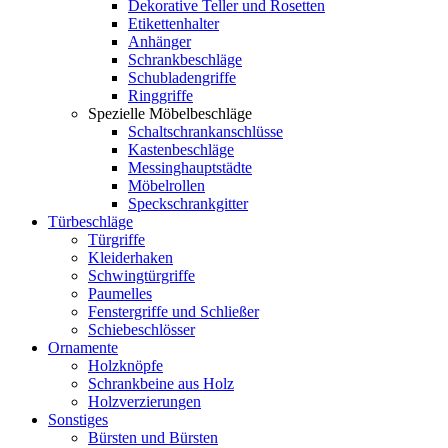
Dekorative Teller und Rosetten
Etikettenhalter
Anhänger
Schrankbeschläge
Schubladengriffe
Ringgriffe
Spezielle Möbelbeschläge
Schaltschrankanschlüsse
Kastenbeschläge
Messinghauptstädte
Möbelrollen
Speckschrankgitter
Türbeschläge
Türgriffe
Kleiderhaken
Schwingtürgriffe
Paumelles
Fenstergriffe und Schließer
Schiebeschlösser
Ornamente
Holzknöpfe
Schrankbeine aus Holz
Holzverzierungen
Sonstiges
Bürsten und Bürsten