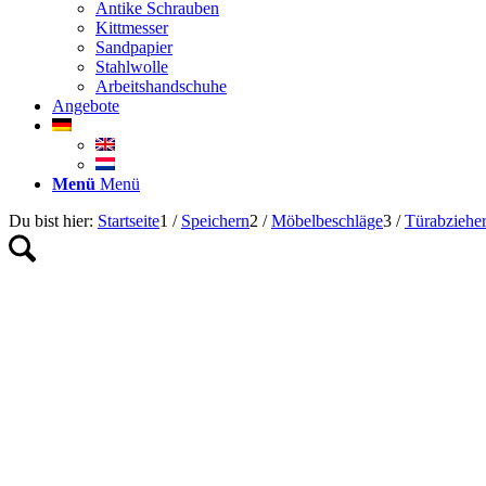
Antike Schrauben
Kittmesser
Sandpapier
Stahlwolle
Arbeitshandschuhe
Angebote
Menü
Menü
Du bist hier:
Startseite
1
/
Speichern
2
/
Möbelbeschläge
3
/
Türabziehe