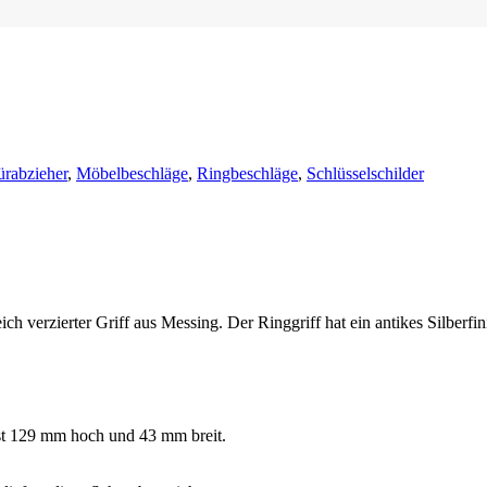
ürabzieher
,
Möbelbeschläge
,
Ringbeschläge
,
Schlüsselschilder
reich verzierter Griff aus Messing. Der Ringgriff hat ein antikes Silberfi
 ist 129 mm hoch und 43 mm breit.