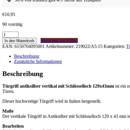
€
10,95
90 vorrätig
Deurgreep
antiek
Brauchen Sie Hilfe?
In den Warenkorb
Zilver
EAN:
6150704095001
Artikelnummer:
219022/A5.15
Kategorien:
T
verticaal
met
Beschreibung
sleutelgat
Zusätzliche Informationen
129x43mm
Menge
Beschreibung
Türgriff antiksilber vertikal mit Schlüsselloch 129x43mm
ist ein 
Türen.
Dieser hochwertige Türgriff wird in Italien hergestellt.
Maße
Der vertikale Türgriff in Antiksilber mit Schlüsselloch 129 x 43 mm
Bearbeiten