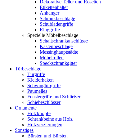
Dekorative Teller und Rosetten
Etikettenhalter
Anhänger
Schrankbeschläge
Schubladengriffe
Ringgriffe
Spezielle Möbelbeschläge
Schaltschrankanschlüsse
Kastenbeschläge
Messinghauptstädte
Möbelrollen
Speckschrankgitter
Türbeschläge
Türgriffe
Kleiderhaken
Schwingtürgriffe
Paumelles
Fenstergriffe und Schließer
Schiebeschlösser
Ornamente
Holzknöpfe
Schrankbeine aus Holz
Holzverzierungen
Sonstiges
Bürsten und Bürsten