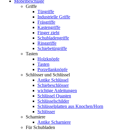
Möbelbeschläge
Griffe
Türgriffe
Industrielle Griffe
Fräsgriffe
Kastengriffe
Finger zieht
Schubladengriffe
Ringgriffe
Schiebetürgriffe
Tasten
Holzknöpfe
Tasten
Porzellanknöpfe
Schlösser und Schlüssel
Antike Schlüssel
Schiebeschlösser
wichtige Anleitungen
Schlüssel Quasten
Schlüsselschilder
Schlüsselplatten aus Knochen/Horn
Schlösser
Scharniere
Antike Scharniere
Für Schubladen