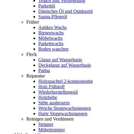
Teaköl und Versiegelung
Parkettöl
Dänisches Öl und Outdooröl
Sauna-Pflegeöl
Früher
Antikes Wachs
Bienenwachs
Möbelwachs
Parkettwachs
Boden waschen
Fleck
Glasur auf Wasserbasis
Deckglasur auf Wasserbasis
Patina
Reparatur
Holzspachtel 2-komponentig
Holz Füllstoff
Wiederherstellungsöl
Holzfarbe
Stifte ausbessern
Weiche Stoppwachsstangen
Harte Stoppwachsstangen
Reinigen und Verdünnen
Stripper
Möbelreiniger