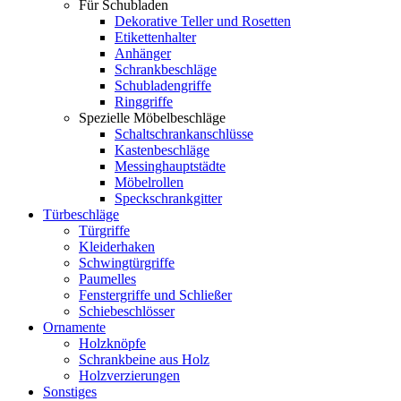
Für Schubladen
Dekorative Teller und Rosetten
Etikettenhalter
Anhänger
Schrankbeschläge
Schubladengriffe
Ringgriffe
Spezielle Möbelbeschläge
Schaltschrankanschlüsse
Kastenbeschläge
Messinghauptstädte
Möbelrollen
Speckschrankgitter
Türbeschläge
Türgriffe
Kleiderhaken
Schwingtürgriffe
Paumelles
Fenstergriffe und Schließer
Schiebeschlösser
Ornamente
Holzknöpfe
Schrankbeine aus Holz
Holzverzierungen
Sonstiges