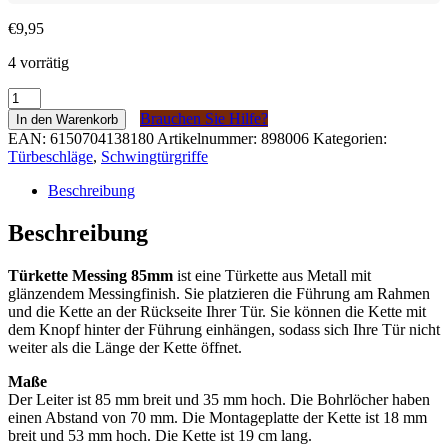
€
9,95
4 vorrätig
Deurketting
Messing
Brauchen Sie Hilfe?
In den Warenkorb
85mm
EAN:
6150704138180
Artikelnummer:
898006
Kategorien:
Menge
Türbeschläge
,
Schwingtürgriffe
Beschreibung
Beschreibung
Türkette Messing 85mm
ist eine Türkette aus Metall mit
glänzendem Messingfinish. Sie platzieren die Führung am Rahmen
und die Kette an der Rückseite Ihrer Tür. Sie können die Kette mit
dem Knopf hinter der Führung einhängen, sodass sich Ihre Tür nicht
weiter als die Länge der Kette öffnet.
Maße
Der Leiter ist 85 mm breit und 35 mm hoch. Die Bohrlöcher haben
einen Abstand von 70 mm. Die Montageplatte der Kette ist 18 mm
breit und 53 mm hoch. Die Kette ist 19 cm lang.