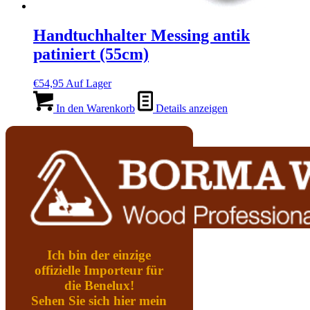
Handtuchhalter Messing antik
patiniert (55cm)
€
54,95
Auf Lager
In den Warenkorb
Details anzeigen
Ich bin der einzige
offizielle Importeur für
die Benelux!
Sehen Sie sich hier mein