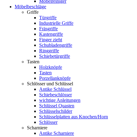
Möbelreiniger
Möbelbeschläge
Griffe
Türgriffe
Industrielle Griffe
Fräsgriffe
Kastengriffe
Finger zieht
Schubladengriffe
Ringgriffe
Schiebetürgriffe
Tasten
Holzknöpfe
Tasten
Porzellanknöpfe
Schlösser und Schlüssel
Antike Schlüssel
Schiebeschlösser
wichtige Anleitungen
Schlüssel Quasten
Schlüsselschilder
Schlüsselplatten aus Knochen/Horn
Schlösser
Scharniere
Antike Scharniere