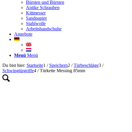
Bürsten und Bürsten
Antike Schrauben
Kittmesser
Sandpapier
Stahlwolle
Arbeitshandschuhe
Angebote
Menü
Menü
Du bist hier:
Startseite
1
/
Speichern
2
/
Türbeschläge
3
/
Schwingtürgriffe
4
/
Türkette Messing 85mm