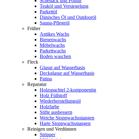
Schellack und Politur
Teaköl und Versiegelung
Parkettöl
Dänisches Öl und Outdooröl
Sauna-Pflegeöl
Früher
Antikes Wachs
Bienenwachs
Möbelwachs
Parkettwachs
Boden waschen
Fleck
Glasur auf Wasserbasis
Deckglasur auf Wasserbasis
Patina
Reparatur
Holzspachtel 2-komponentig
Holz Füllstoff
Wiederherstellungsöl
Holzfarbe
Stifte ausbessern
Weiche Stoppwachsstangen
Harte Stoppwachsstangen
Reinigen und Verdünnen
Stripper