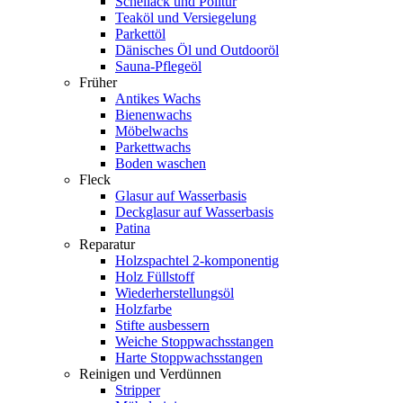
Schellack und Politur
Teaköl und Versiegelung
Parkettöl
Dänisches Öl und Outdooröl
Sauna-Pflegeöl
Früher
Antikes Wachs
Bienenwachs
Möbelwachs
Parkettwachs
Boden waschen
Fleck
Glasur auf Wasserbasis
Deckglasur auf Wasserbasis
Patina
Reparatur
Holzspachtel 2-komponentig
Holz Füllstoff
Wiederherstellungsöl
Holzfarbe
Stifte ausbessern
Weiche Stoppwachsstangen
Harte Stoppwachsstangen
Reinigen und Verdünnen
Stripper