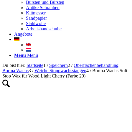
Bürsten und Bürsten
Antike Schrauben
Kittmesser
Sandpapier
Stahlwolle
Arbeitshandschuhe
Angebote
Menü
Menü
Du bist hier:
Startseite
1
/
Speichern
2
/
Oberflächenbehandlung
Borma Wachs
3
/
Weiche Stoppwachsstangen
4
/
Borma Wachs Soft
Stop Wax für Wood Light Cherry (Farbe 29)