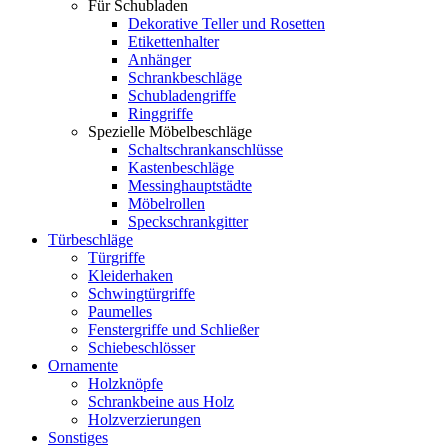
Für Schubladen
Dekorative Teller und Rosetten
Etikettenhalter
Anhänger
Schrankbeschläge
Schubladengriffe
Ringgriffe
Spezielle Möbelbeschläge
Schaltschrankanschlüsse
Kastenbeschläge
Messinghauptstädte
Möbelrollen
Speckschrankgitter
Türbeschläge
Türgriffe
Kleiderhaken
Schwingtürgriffe
Paumelles
Fenstergriffe und Schließer
Schiebeschlösser
Ornamente
Holzknöpfe
Schrankbeine aus Holz
Holzverzierungen
Sonstiges