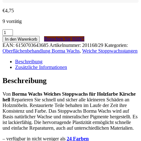
€
4,75
9 vorrätig
Borma
Wachs
Brauchen Sie Hilfe?
In den Warenkorb
Zachte
EAN:
6150703643685
Artikelnummer:
201168/29
Kategorien:
Stopwas
Oberflächenbehandlung Borma Wachs
,
Weiche Stoppwachsstangen
voor
hout
Beschreibung
Licht
Zusätzliche Informationen
Kersen
(kleur
Beschreibung
29)
Menge
Von
Borma Wachs Weiches Stoppwachs für Holzfarbe Kirsche
hell
Reparieren Sie schnell und sicher alle kleineren Schäden an
Holzmöbeln. Restaurierte Teile behalten im Laufe der Zeit ihre
Konsistenz und Farbe. Das Stoppwachs Borma Wachs wird auf
Basis natürlicher Wachse und mineralischer Pigmente hergestellt. Es
ist lackierfähig. Die hervorragende Plastizität ermöglicht schnelle
und einfache Reparaturen, auch auf unterschiedlichen Materialien.
– verfügbar in nicht weniger als
24 Farben