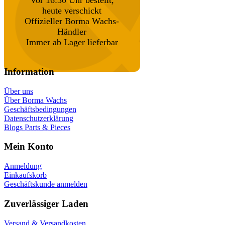
Vor 16:30 Uhr bestellt,
heute verschickt
Offizieller Borma Wachs-
Händler
Immer ab Lager lieferbar
Information
Über uns
Über Borma Wachs
Geschäftsbedingungen
Datenschutzerklärung
Blogs Parts & Pieces
Mein Konto
Anmeldung
Einkaufskorb
Geschäftskunde anmelden
Zuverlässiger Laden
Versand & Versandkosten