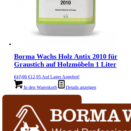
Borma Wachs Holz Antix 2010 für
Graustich auf Holzmöbeln 1 Liter
Ursprünglicher
Aktueller
€
17,95
€
12,95
Auf Lager
Angebot!
Preis
Preis
war:
ist:
In den Warenkorb
Details anzeigen
€17,95
€12,95.