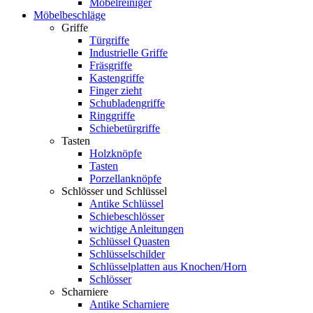
Möbelreiniger
Möbelbeschläge
Griffe
Türgriffe
Industrielle Griffe
Fräsgriffe
Kastengriffe
Finger zieht
Schubladengriffe
Ringgriffe
Schiebetürgriffe
Tasten
Holzknöpfe
Tasten
Porzellanknöpfe
Schlösser und Schlüssel
Antike Schlüssel
Schiebeschlösser
wichtige Anleitungen
Schlüssel Quasten
Schlüsselschilder
Schlüsselplatten aus Knochen/Horn
Schlösser
Scharniere
Antike Scharniere