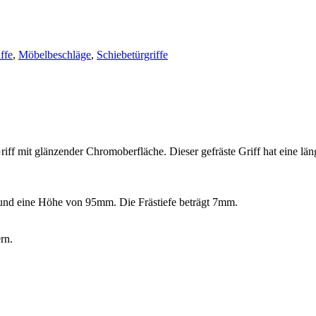
ffe
,
Möbelbeschläge
,
Schiebetürgriffe
iff mit glänzender Chromoberfläche. Dieser gefräste Griff hat eine lä
und eine Höhe von 95mm. Die Frästiefe beträgt 7mm.
rn.