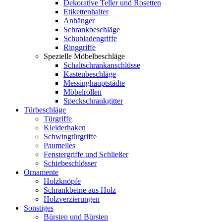
Dekorative Teller und Rosetten
Etikettenhalter
Anhänger
Schrankbeschläge
Schubladengriffe
Ringgriffe
Spezielle Möbelbeschläge
Schaltschrankanschlüsse
Kastenbeschläge
Messinghauptstädte
Möbelrollen
Speckschrankgitter
Türbeschläge
Türgriffe
Kleiderhaken
Schwingtürgriffe
Paumelles
Fenstergriffe und Schließer
Schiebeschlösser
Ornamente
Holzknöpfe
Schrankbeine aus Holz
Holzverzierungen
Sonstiges
Bürsten und Bürsten