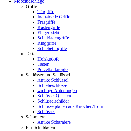
Möbelbeschläge
Griffe
Türgriffe
Industrielle Griffe
Fräsgriffe
Kastengriffe
Finger zieht
Schubladengriffe
Ringgriffe
Schiebetürgriffe
Tasten
Holzknöpfe
Tasten
Porzellanknöpfe
Schlösser und Schlüssel
Antike Schlüssel
Schiebeschlösser
wichtige Anleitungen
Schlüssel Quasten
Schlüsselschilder
Schlüsselplatten aus Knochen/Horn
Schlösser
Scharniere
Antike Scharniere
Für Schubladen