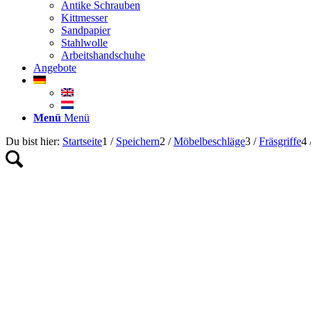
Antike Schrauben
Kittmesser
Sandpapier
Stahlwolle
Arbeitshandschuhe
Angebote
Menü
Menü
Du bist hier:
Startseite
1
/
Speichern
2
/
Möbelbeschläge
3
/
Fräsgriffe
4