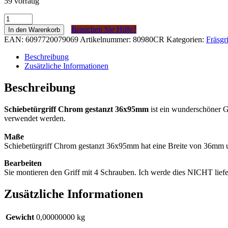
59 vorrätig
Schuifdeurgreep
Chroom
Brauchen Sie Hilfe?
In den Warenkorb
gestanst
EAN:
6097720079069
Artikelnummer:
80980CR
Kategorien:
Fräsgri
36x95mm
Menge
Beschreibung
Zusätzliche Informationen
Beschreibung
Schiebetürgriff Chrom gestanzt 36x95mm
ist ein wunderschöner Gr
verwendet werden.
Maße
Schiebetürgriff Chrom gestanzt 36x95mm hat eine Breite von 36mm 
Bearbeiten
Sie montieren den Griff mit 4 Schrauben. Ich werde dies NICHT liefe
Zusätzliche Informationen
Gewicht
0,00000000 kg