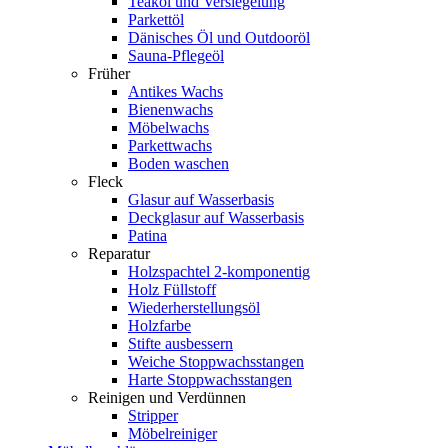
Teaköl und Versiegelung
Parkettöl
Dänisches Öl und Outdooröl
Sauna-Pflegeöl
Früher
Antikes Wachs
Bienenwachs
Möbelwachs
Parkettwachs
Boden waschen
Fleck
Glasur auf Wasserbasis
Deckglasur auf Wasserbasis
Patina
Reparatur
Holzspachtel 2-komponentig
Holz Füllstoff
Wiederherstellungsöl
Holzfarbe
Stifte ausbessern
Weiche Stoppwachsstangen
Harte Stoppwachsstangen
Reinigen und Verdünnen
Stripper
Möbelreiniger