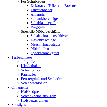
Für Schubladen
Dekorative Teller und Rosetten
Etikettenhalter
Anhänger
Schrankbeschläge
Schubladengriffe
Ringgriffe
Spezielle Möbelbeschläge
Schaltschrankanschlüsse
Kastenbeschläge
Messinghauptstädte
Möbelrollen
Speckschrankgitter
Türbeschläge
Türgriffe
Kleiderhaken
Schwingtürgriffe
Paumelles
Fenstergriffe und Schließer
Schiebeschlösser
Ornamente
Holzknöpfe
Schrankbeine aus Holz
Holzverzierungen
Sonstiges