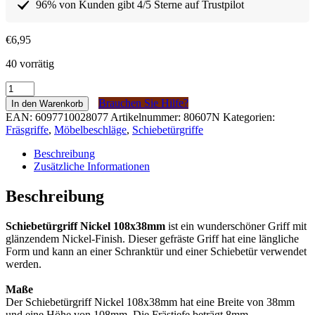
96% von Kunden gibt 4/5 Sterne auf Trustpilot
€
6,95
40 vorrätig
Schuifdeurgreep
Nikkel
Brauchen Sie Hilfe?
In den Warenkorb
108x38mm
EAN:
6097710028077
Artikelnummer:
80607N
Kategorien:
Menge
Fräsgriffe
,
Möbelbeschläge
,
Schiebetürgriffe
Beschreibung
Zusätzliche Informationen
Beschreibung
Schiebetürgriff Nickel 108x38mm
ist ein wunderschöner Griff mit
glänzendem Nickel-Finish. Dieser gefräste Griff hat eine längliche
Form und kann an einer Schranktür und einer Schiebetür verwendet
werden.
Maße
Der Schiebetürgriff Nickel 108x38mm hat eine Breite von 38mm
und eine Höhe von 108mm. Die Frästiefe beträgt 8mm.