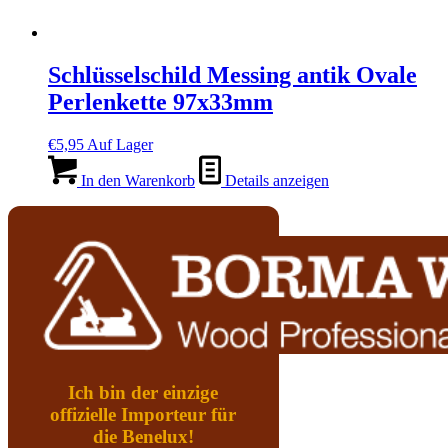
Schlüsselschild Messing antik Ovale
Perlenkette 97x33mm
€
5,95
Auf Lager
In den Warenkorb
Details anzeigen
Ich bin der einzige
offizielle Importeur für
die Benelux!