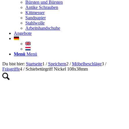
Bürsten und Bürsten
Antike Schrauben
Kittmesser
Sandpapier
Stahlwolle
Arbeitshandschuhe
Angebote
Menü
Menü
Du bist hier:
Startseite
1
/
Speichern
2
/
Möbelbeschläge
3
/
Fräsgriffe
4
/
Schiebetürgriff Nickel 108x38mm