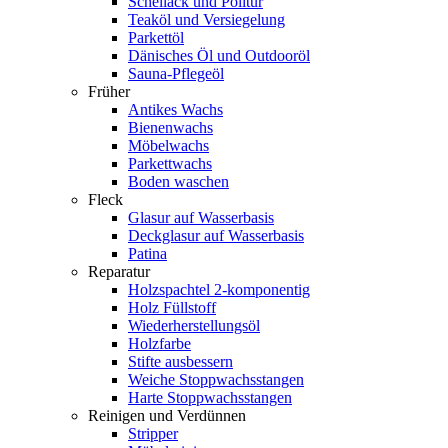
Schellack und Politur
Teaköl und Versiegelung
Parkettöl
Dänisches Öl und Outdooröl
Sauna-Pflegeöl
Früher
Antikes Wachs
Bienenwachs
Möbelwachs
Parkettwachs
Boden waschen
Fleck
Glasur auf Wasserbasis
Deckglasur auf Wasserbasis
Patina
Reparatur
Holzspachtel 2-komponentig
Holz Füllstoff
Wiederherstellungsöl
Holzfarbe
Stifte ausbessern
Weiche Stoppwachsstangen
Harte Stoppwachsstangen
Reinigen und Verdünnen
Stripper