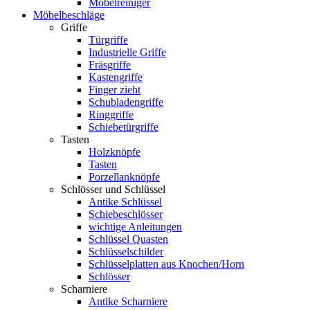
Möbelreiniger
Möbelbeschläge
Griffe
Türgriffe
Industrielle Griffe
Fräsgriffe
Kastengriffe
Finger zieht
Schubladengriffe
Ringgriffe
Schiebetürgriffe
Tasten
Holzknöpfe
Tasten
Porzellanknöpfe
Schlösser und Schlüssel
Antike Schlüssel
Schiebeschlösser
wichtige Anleitungen
Schlüssel Quasten
Schlüsselschilder
Schlüsselplatten aus Knochen/Horn
Schlösser
Scharniere
Antike Scharniere