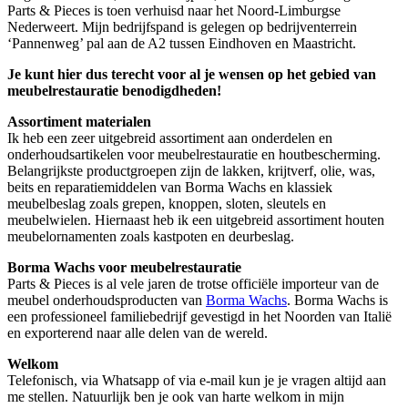
Parts & Pieces is toen verhuisd naar het Noord-Limburgse
Nederweert. Mijn bedrijfspand is gelegen op bedrijventerrein
‘Pannenweg’ pal aan de A2 tussen Eindhoven en Maastricht.
Je kunt hier dus terecht voor al je wensen op het gebied van
meubelrestauratie benodigdheden!
Assortiment materialen
Ik heb een zeer uitgebreid assortiment aan onderdelen en
onderhoudsartikelen voor meubelrestauratie en houtbescherming.
Belangrijkste productgroepen zijn de lakken, krijtverf, olie, was,
beits en reparatiemiddelen van Borma Wachs en klassiek
meubelbeslag zoals grepen, knoppen, sloten, sleutels en
meubelwielen. Hiernaast heb ik een uitgebreid assortiment houten
meubelornamenten zoals kastpoten en deurbeslag.
Borma Wachs voor meubelrestauratie
Parts & Pieces is al vele jaren de trotse officiële importeur van de
meubel onderhoudsproducten van
Borma Wachs
. Borma Wachs is
een professioneel familiebedrijf gevestigd in het Noorden van Italië
en exporterend naar alle delen van de wereld.
Welkom
Telefonisch, via Whatsapp of via e-mail kun je je vragen altijd aan
me stellen. Natuurlijk ben je ook van harte welkom in mijn