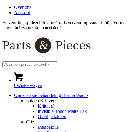
Over ons
Account
Verzending op dezelfde dag
Gratis verzending vanaf € 50,-
Voor al
je meubelrestauratie materialen!
0
Winkelwagen
Oppervlakte behandeling Borma Wachs
Lak en Krijtverf
Krijtverf
Invisible Touch Matte Lak
Overige lakken
Olie
Meubelolie