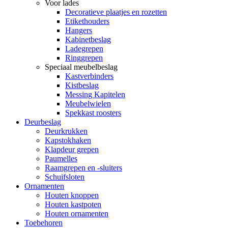
Voor lades
Decoratieve plaatjes en rozetten
Etikethouders
Hangers
Kabinetbeslag
Ladegrepen
Ringgrepen
Speciaal meubelbeslag
Kastverbinders
Kistbeslag
Messing Kapitelen
Meubelwielen
Spekkast roosters
Deurbeslag
Deurkrukken
Kapstokhaken
Klapdeur grepen
Paumelles
Raamgrepen en -sluiters
Schuifsloten
Ornamenten
Houten knoppen
Houten kastpoten
Houten ornamenten
Toebehoren