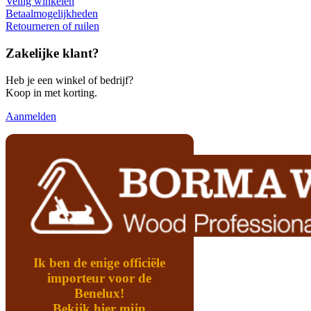
Veilig winkelen
Betaalmogelijkheden
Retourneren of ruilen
Zakelijke klant?
Heb je een winkel of bedrijf?
Koop in met korting.
Aanmelden
Ik ben de enige officiële
importeur voor de
Benelux!
Bekijk hier mijn