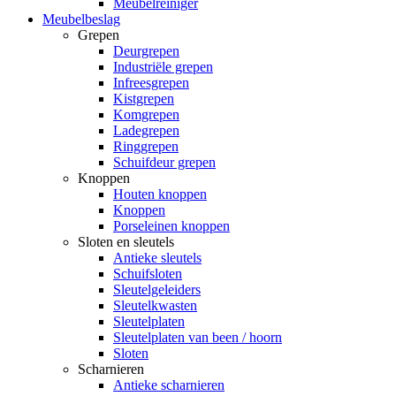
Meubelreiniger
Meubelbeslag
Grepen
Deurgrepen
Industriële grepen
Infreesgrepen
Kistgrepen
Komgrepen
Ladegrepen
Ringgrepen
Schuifdeur grepen
Knoppen
Houten knoppen
Knoppen
Porseleinen knoppen
Sloten en sleutels
Antieke sleutels
Schuifsloten
Sleutelgeleiders
Sleutelkwasten
Sleutelplaten
Sleutelplaten van been / hoorn
Sloten
Scharnieren
Antieke scharnieren