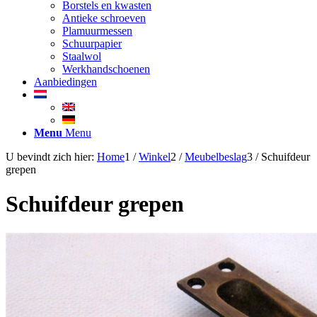
Borstels en kwasten
Antieke schroeven
Plamuurmessen
Schuurpapier
Staalwol
Werkhandschoenen
Aanbiedingen
Menu
Menu
U bevindt zich hier:
Home
1
/
Winkel
2
/
Meubelbeslag
3
/
Schuifdeur
grepen
Schuifdeur grepen