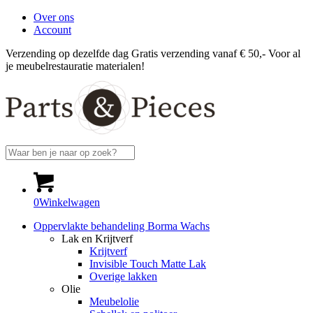
Over ons
Account
Verzending op dezelfde dag
Gratis verzending vanaf € 50,-
Voor al
je meubelrestauratie materialen!
0
Winkelwagen
Oppervlakte behandeling Borma Wachs
Lak en Krijtverf
Krijtverf
Invisible Touch Matte Lak
Overige lakken
Olie
Meubelolie