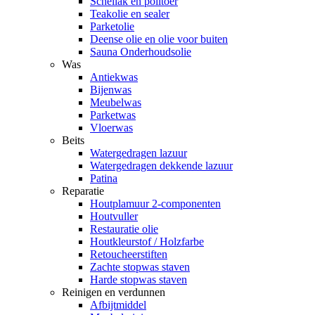
Schellak en politoer
Teakolie en sealer
Parketolie
Deense olie en olie voor buiten
Sauna Onderhoudsolie
Was
Antiekwas
Bijenwas
Meubelwas
Parketwas
Vloerwas
Beits
Watergedragen lazuur
Watergedragen dekkende lazuur
Patina
Reparatie
Houtplamuur 2-componenten
Houtvuller
Restauratie olie
Houtkleurstof / Holzfarbe
Retoucheerstiften
Zachte stopwas staven
Harde stopwas staven
Reinigen en verdunnen
Afbijtmiddel