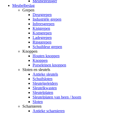
Meubelreiniger
Meubelbeslag
Grepen
Deurgrepen
Industriële grepen
Infreesgrepen
Kistgrepen
Komgrepen
Ladegrepen
Ringgrepen
Schuifdeur grepen
Knoppen
Houten knoppen
Knoppen
Porseleinen knoppen
Sloten en sleutels
Antieke sleutels
Schuifsloten
Sleutelgeleiders
Sleutelkwasten
Sleutelplaten
Sleutelplaten van been / hoorn
Sloten
Scharnieren
Antieke scharnieren