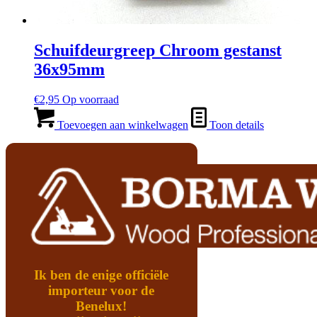
Schuifdeurgreep Chroom gestanst
36x95mm
€
2,95
Op voorraad
Toevoegen aan winkelwagen
Toon details
Ik ben de enige officiële
importeur voor de
Benelux!