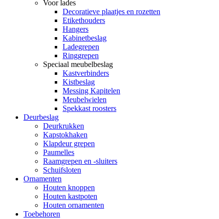
Voor lades
Decoratieve plaatjes en rozetten
Etikethouders
Hangers
Kabinetbeslag
Ladegrepen
Ringgrepen
Speciaal meubelbeslag
Kastverbinders
Kistbeslag
Messing Kapitelen
Meubelwielen
Spekkast roosters
Deurbeslag
Deurkrukken
Kapstokhaken
Klapdeur grepen
Paumelles
Raamgrepen en -sluiters
Schuifsloten
Ornamenten
Houten knoppen
Houten kastpoten
Houten ornamenten
Toebehoren