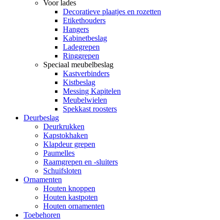
Voor lades
Decoratieve plaatjes en rozetten
Etikethouders
Hangers
Kabinetbeslag
Ladegrepen
Ringgrepen
Speciaal meubelbeslag
Kastverbinders
Kistbeslag
Messing Kapitelen
Meubelwielen
Spekkast roosters
Deurbeslag
Deurkrukken
Kapstokhaken
Klapdeur grepen
Paumelles
Raamgrepen en -sluiters
Schuifsloten
Ornamenten
Houten knoppen
Houten kastpoten
Houten ornamenten
Toebehoren