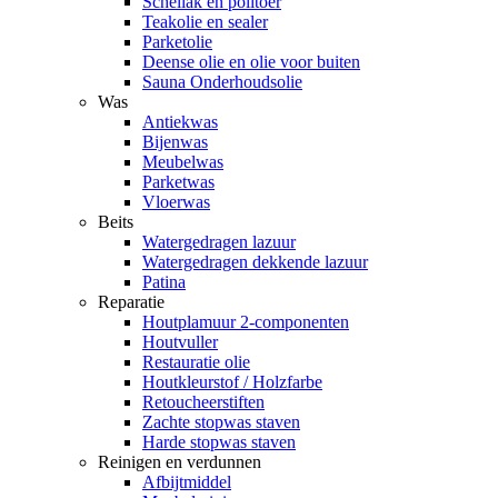
Schellak en politoer
Teakolie en sealer
Parketolie
Deense olie en olie voor buiten
Sauna Onderhoudsolie
Was
Antiekwas
Bijenwas
Meubelwas
Parketwas
Vloerwas
Beits
Watergedragen lazuur
Watergedragen dekkende lazuur
Patina
Reparatie
Houtplamuur 2-componenten
Houtvuller
Restauratie olie
Houtkleurstof / Holzfarbe
Retoucheerstiften
Zachte stopwas staven
Harde stopwas staven
Reinigen en verdunnen
Afbijtmiddel