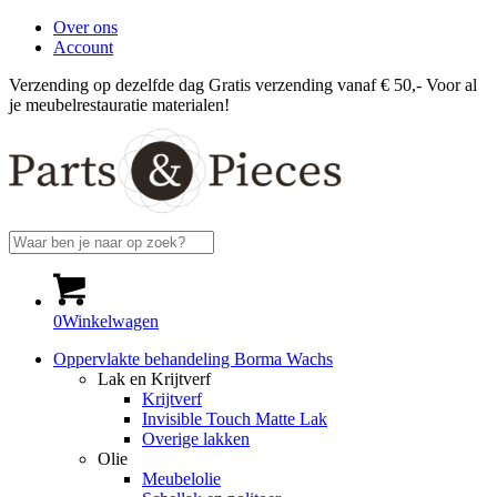
Over ons
Account
Verzending op dezelfde dag
Gratis verzending vanaf € 50,-
Voor al
je meubelrestauratie materialen!
0
Winkelwagen
Oppervlakte behandeling Borma Wachs
Lak en Krijtverf
Krijtverf
Invisible Touch Matte Lak
Overige lakken
Olie
Meubelolie