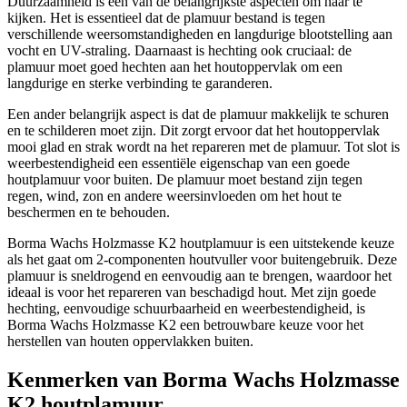
Duurzaamheid is een van de belangrijkste aspecten om naar te
kijken. Het is essentieel dat de plamuur bestand is tegen
verschillende weersomstandigheden en langdurige blootstelling aan
vocht en UV-straling. Daarnaast is hechting ook cruciaal: de
plamuur moet goed hechten aan het houtoppervlak om een
langdurige en sterke verbinding te garanderen.
Een ander belangrijk aspect is dat de plamuur makkelijk te schuren
en te schilderen moet zijn. Dit zorgt ervoor dat het houtoppervlak
mooi glad en strak wordt na het repareren met de plamuur. Tot slot is
weerbestendigheid een essentiële eigenschap van een goede
houtplamuur voor buiten. De plamuur moet bestand zijn tegen
regen, wind, zon en andere weersinvloeden om het hout te
beschermen en te behouden.
Borma Wachs Holzmasse K2 houtplamuur is een uitstekende keuze
als het gaat om 2-componenten houtvuller voor buitengebruik. Deze
plamuur is sneldrogend en eenvoudig aan te brengen, waardoor het
ideaal is voor het repareren van beschadigd hout. Met zijn goede
hechting, eenvoudige schuurbaarheid en weerbestendigheid, is
Borma Wachs Holzmasse K2 een betrouwbare keuze voor het
herstellen van houten oppervlakken buiten.
Kenmerken van Borma Wachs Holzmasse
K2 houtplamuur