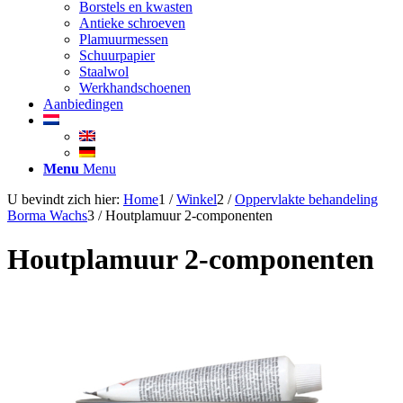
Borstels en kwasten
Antieke schroeven
Plamuurmessen
Schuurpapier
Staalwol
Werkhandschoenen
Aanbiedingen
Menu
Menu
U bevindt zich hier:
Home
1
/
Winkel
2
/
Oppervlakte behandeling
Borma Wachs
3
/
Houtplamuur 2-componenten
Houtplamuur 2-componenten