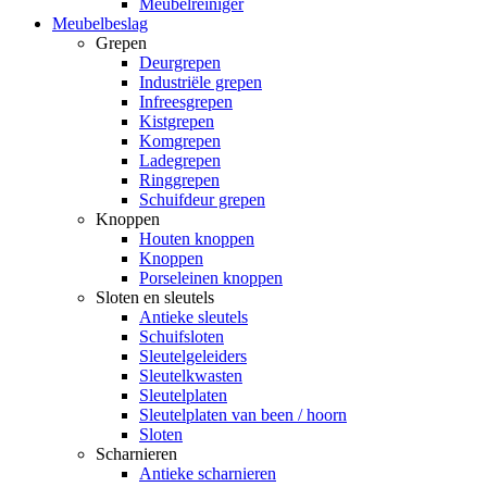
Meubelreiniger
Meubelbeslag
Grepen
Deurgrepen
Industriële grepen
Infreesgrepen
Kistgrepen
Komgrepen
Ladegrepen
Ringgrepen
Schuifdeur grepen
Knoppen
Houten knoppen
Knoppen
Porseleinen knoppen
Sloten en sleutels
Antieke sleutels
Schuifsloten
Sleutelgeleiders
Sleutelkwasten
Sleutelplaten
Sleutelplaten van been / hoorn
Sloten
Scharnieren
Antieke scharnieren