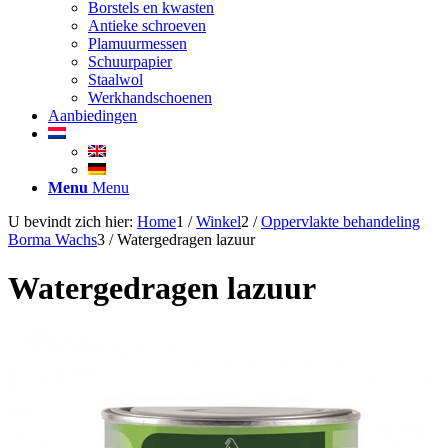
Borstels en kwasten
Antieke schroeven
Plamuurmessen
Schuurpapier
Staalwol
Werkhandschoenen
Aanbiedingen
Menu
Menu
U bevindt zich hier:
Home
1
/
Winkel
2
/
Oppervlakte behandeling
Borma Wachs
3
/
Watergedragen lazuur
Watergedragen lazuur