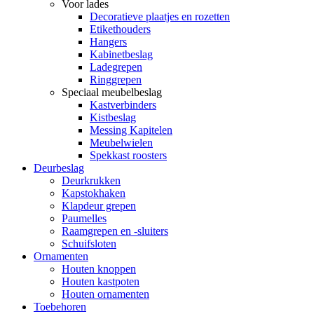
Voor lades
Decoratieve plaatjes en rozetten
Etikethouders
Hangers
Kabinetbeslag
Ladegrepen
Ringgrepen
Speciaal meubelbeslag
Kastverbinders
Kistbeslag
Messing Kapitelen
Meubelwielen
Spekkast roosters
Deurbeslag
Deurkrukken
Kapstokhaken
Klapdeur grepen
Paumelles
Raamgrepen en -sluiters
Schuifsloten
Ornamenten
Houten knoppen
Houten kastpoten
Houten ornamenten
Toebehoren