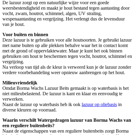
De lazuur zorgt op een natuurlijke wijze voor een goede
weersbestendigheid en maakt je hout bestand tegen aantasting door
vocht, zwam, houtrot, schimmel, algen, UV straling,
wespenaantasting en vergrijzing. Het verlengt dus de levensduur
van je hout.
Voor buiten en binnen
Deze lazuur is te gebruiken voor alle houtsoorten. Je gebruikt lazuur
met name buiten op alle plekken behalve waar het in contact komt
met de grond of oppervlaktewater. Maar je kunt het ook binnen
gebruiken om hout te beschermen tegen vocht, houtrot, schimmel en
vergrijzing.
Na verloop van tijd als de kleur is verweerd kun je de lazuur zonder
verdere voorbehandeling weer opnieuw aanbrengen op het hout.
Milieuvriendelijk
Omdat Borma Wachs Lazuur Beits gemaakt is op waterbasis is het
niet milieubelastend. De lazuur is kant en klaar en eenvoudig te
verwerken.
Naast de lazuur op waterbasis heb ik ook
lazuur op oliebasis
in
diverse kleuren op voorraad.
Waarin verschilt Watergedragen lazuur van Borma Wachs
van
een reguliere buitenbeits?
Naast de eigenschappen van een reguliere buitenbeits zorgt Borma