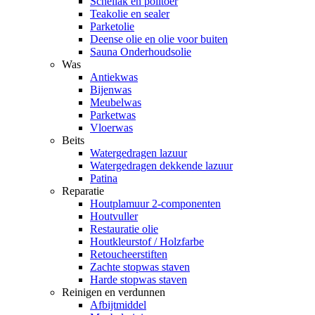
Schellak en politoer
Teakolie en sealer
Parketolie
Deense olie en olie voor buiten
Sauna Onderhoudsolie
Was
Antiekwas
Bijenwas
Meubelwas
Parketwas
Vloerwas
Beits
Watergedragen lazuur
Watergedragen dekkende lazuur
Patina
Reparatie
Houtplamuur 2-componenten
Houtvuller
Restauratie olie
Houtkleurstof / Holzfarbe
Retoucheerstiften
Zachte stopwas staven
Harde stopwas staven
Reinigen en verdunnen
Afbijtmiddel