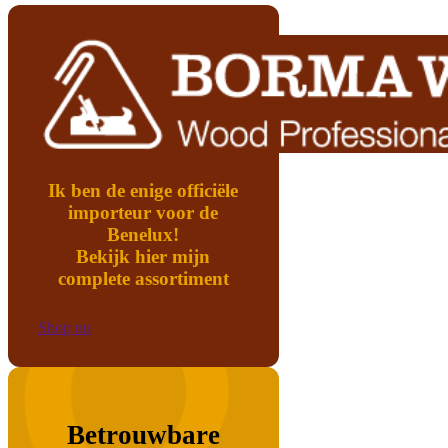
Ik ben de enige officiële
importeur voor de
Benelux!
Bekijk hier mijn
complete assortiment
Shop nu
Betrouwbare