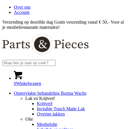
Over ons
Account
Verzending op dezelfde dag
Gratis verzending vanaf € 50,-
Voor al
je meubelrestauratie materialen!
0
Winkelwagen
Oppervlakte behandeling Borma Wachs
Lak en Krijtverf
Krijtverf
Invisible Touch Matte Lak
Overige lakken
Olie
Meubelolie