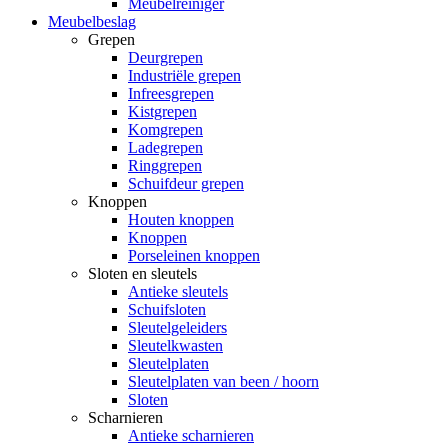
Meubelreiniger
Meubelbeslag
Grepen
Deurgrepen
Industriële grepen
Infreesgrepen
Kistgrepen
Komgrepen
Ladegrepen
Ringgrepen
Schuifdeur grepen
Knoppen
Houten knoppen
Knoppen
Porseleinen knoppen
Sloten en sleutels
Antieke sleutels
Schuifsloten
Sleutelgeleiders
Sleutelkwasten
Sleutelplaten
Sleutelplaten van been / hoorn
Sloten
Scharnieren
Antieke scharnieren