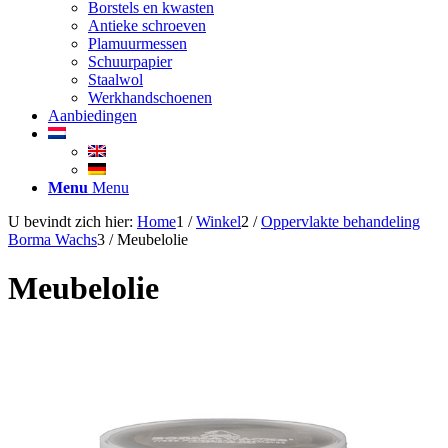
Borstels en kwasten
Antieke schroeven
Plamuurmessen
Schuurpapier
Staalwol
Werkhandschoenen
Aanbiedingen
Menu
Menu
U bevindt zich hier:
Home
1
/
Winkel
2
/
Oppervlakte behandeling
Borma Wachs
3
/
Meubelolie
Meubelolie