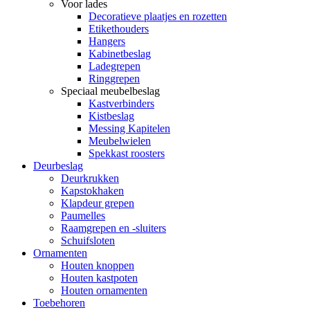
Voor lades
Decoratieve plaatjes en rozetten
Etikethouders
Hangers
Kabinetbeslag
Ladegrepen
Ringgrepen
Speciaal meubelbeslag
Kastverbinders
Kistbeslag
Messing Kapitelen
Meubelwielen
Spekkast roosters
Deurbeslag
Deurkrukken
Kapstokhaken
Klapdeur grepen
Paumelles
Raamgrepen en -sluiters
Schuifsloten
Ornamenten
Houten knoppen
Houten kastpoten
Houten ornamenten
Toebehoren