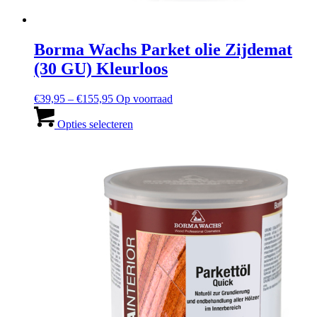
Borma Wachs Parket olie Zijdemat
(30 GU) Kleurloos
Prijsbereik:
€
39,95
–
€
155,95
Op voorraad
€39,95
Dit
tot
product
Opties selecteren
en
heeft
met
meerdere
€155,95
varianten.
De
opties
kunnen
worden
gekozen
op
de
productpagina