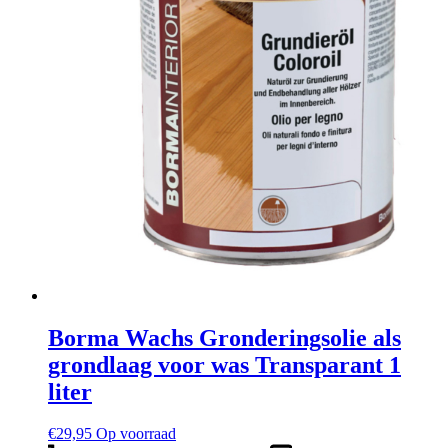
op
de
productpagina
Borma Wachs Gronderingsolie als
grondlaag voor was Transparant 1
liter
€
29,95
Op voorraad