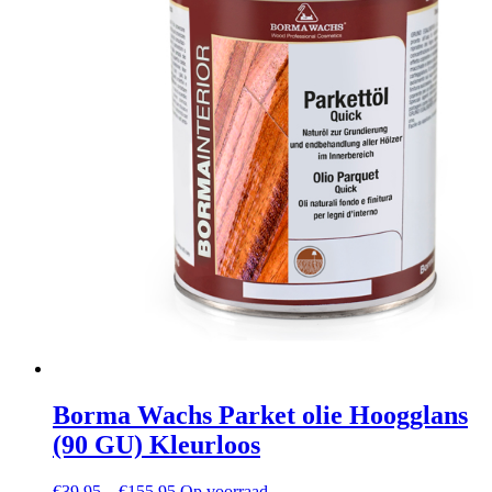
worden
gekozen
op
de
productpagina
Borma Wachs Parket olie Hoogglans
(90 GU) Kleurloos
Prijsbereik:
€
39,95
–
€
155,95
Op voorraad