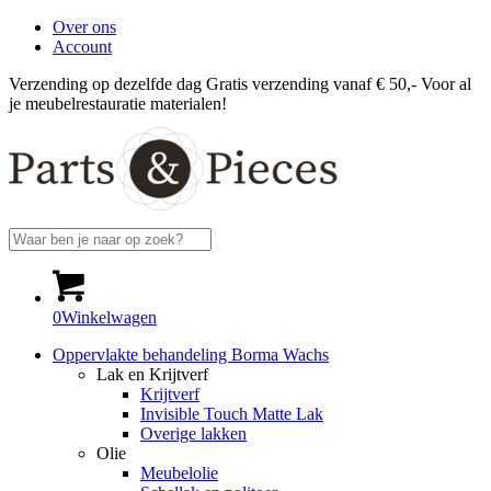
Over ons
Account
Verzending op dezelfde dag
Gratis verzending vanaf € 50,-
Voor al
je meubelrestauratie materialen!
0
Winkelwagen
Oppervlakte behandeling Borma Wachs
Lak en Krijtverf
Krijtverf
Invisible Touch Matte Lak
Overige lakken
Olie
Meubelolie