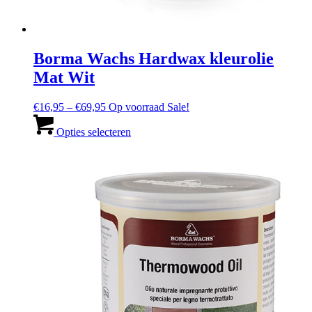
Borma Wachs Hardwax kleurolie
Mat Wit
Prijsbereik:
€
16,95
–
€
69,95
Op voorraad
Sale!
€16,95
Dit
tot
product
Opties selecteren
en
heeft
met
meerdere
€69,95
varianten.
De
opties
kunnen
worden
gekozen
op
de
productpagina