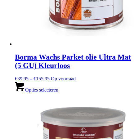
Borma Wachs Parket olie Ultra Mat
(5 GU) Kleurloos
Prijsbereik:
€
39,95
–
€
155,95
Op voorraad
€39,95
Dit
tot
product
Opties selecteren
en
heeft
met
meerdere
€155,95
varianten.
De
opties
kunnen
worden
gekozen