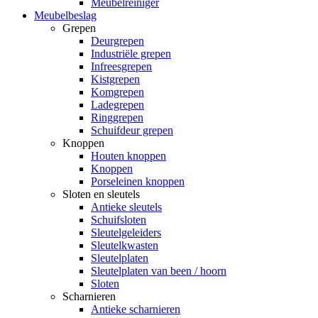
Meubelreiniger
Meubelbeslag
Grepen
Deurgrepen
Industriële grepen
Infreesgrepen
Kistgrepen
Komgrepen
Ladegrepen
Ringgrepen
Schuifdeur grepen
Knoppen
Houten knoppen
Knoppen
Porseleinen knoppen
Sloten en sleutels
Antieke sleutels
Schuifsloten
Sleutelgeleiders
Sleutelkwasten
Sleutelplaten
Sleutelplaten van been / hoorn
Sloten
Scharnieren
Antieke scharnieren