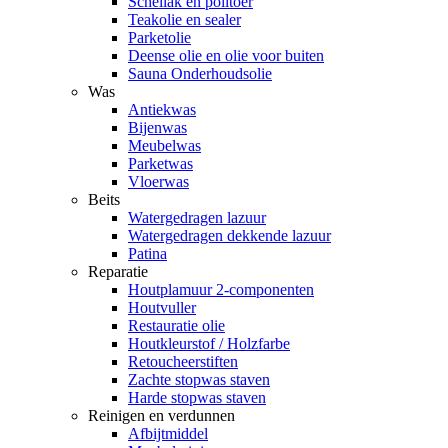
Schellak en politoer
Teakolie en sealer
Parketolie
Deense olie en olie voor buiten
Sauna Onderhoudsolie
Was
Antiekwas
Bijenwas
Meubelwas
Parketwas
Vloerwas
Beits
Watergedragen lazuur
Watergedragen dekkende lazuur
Patina
Reparatie
Houtplamuur 2-componenten
Houtvuller
Restauratie olie
Houtkleurstof / Holzfarbe
Retoucheerstiften
Zachte stopwas staven
Harde stopwas staven
Reinigen en verdunnen
Afbijtmiddel