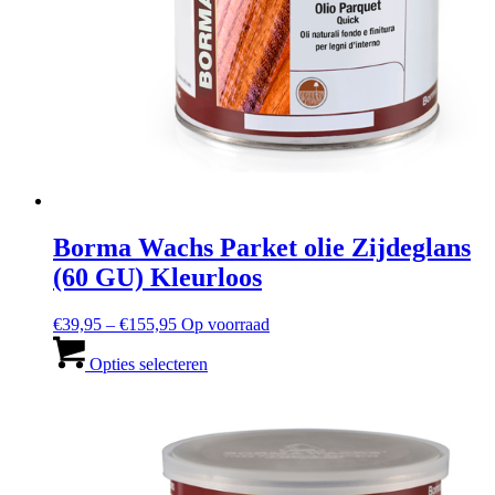
Borma Wachs Parket olie Zijdeglans
(60 GU) Kleurloos
Prijsbereik:
€
39,95
–
€
155,95
Op voorraad
€39,95
Dit
tot
product
Opties selecteren
en
heeft
met
meerdere
€155,95
varianten.
De
opties
kunnen