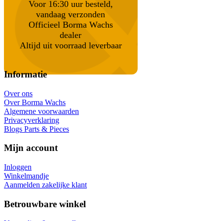
Voor 16:30 uur besteld,
vandaag verzonden
Officieel Borma Wachs
dealer
Altijd uit voorraad leverbaar
Informatie
Over ons
Over Borma Wachs
Algemene voorwaarden
Privacyverklaring
Blogs Parts & Pieces
Mijn account
Inloggen
Winkelmandje
Aanmelden zakelijke klant
Betrouwbare winkel