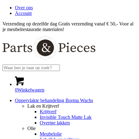
Over ons
Account
Verzending op dezelfde dag
Gratis verzending vanaf € 50,-
Voor al
je meubelrestauratie materialen!
0
Winkelwagen
Oppervlakte behandeling Borma Wachs
Lak en Krijtverf
Krijtverf
Invisible Touch Matte Lak
Overige lakken
Olie
Meubelolie