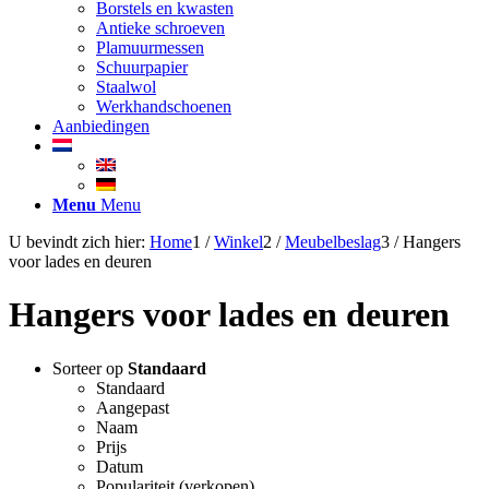
Borstels en kwasten
Antieke schroeven
Plamuurmessen
Schuurpapier
Staalwol
Werkhandschoenen
Aanbiedingen
Menu
Menu
U bevindt zich hier:
Home
1
/
Winkel
2
/
Meubelbeslag
3
/
Hangers
voor lades en deuren
Hangers voor lades en deuren
Sorteer op
Standaard
Standaard
Aangepast
Naam
Prijs
Datum
Populariteit (verkopen)