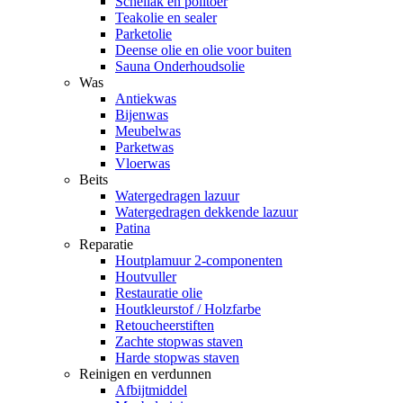
Schellak en politoer
Teakolie en sealer
Parketolie
Deense olie en olie voor buiten
Sauna Onderhoudsolie
Was
Antiekwas
Bijenwas
Meubelwas
Parketwas
Vloerwas
Beits
Watergedragen lazuur
Watergedragen dekkende lazuur
Patina
Reparatie
Houtplamuur 2-componenten
Houtvuller
Restauratie olie
Houtkleurstof / Holzfarbe
Retoucheerstiften
Zachte stopwas staven
Harde stopwas staven
Reinigen en verdunnen
Afbijtmiddel