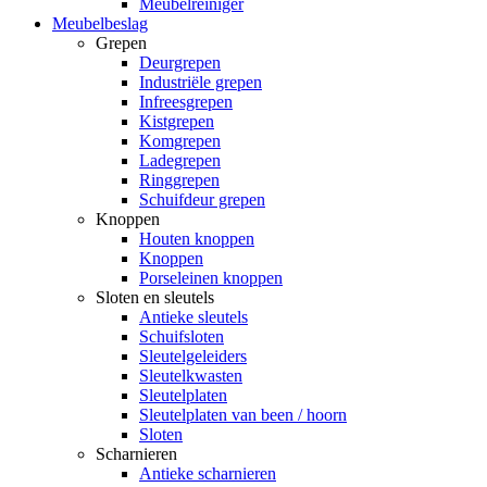
Meubelreiniger
Meubelbeslag
Grepen
Deurgrepen
Industriële grepen
Infreesgrepen
Kistgrepen
Komgrepen
Ladegrepen
Ringgrepen
Schuifdeur grepen
Knoppen
Houten knoppen
Knoppen
Porseleinen knoppen
Sloten en sleutels
Antieke sleutels
Schuifsloten
Sleutelgeleiders
Sleutelkwasten
Sleutelplaten
Sleutelplaten van been / hoorn
Sloten
Scharnieren
Antieke scharnieren