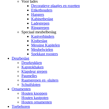
Voor lades
Decoratieve plaatjes en rozetten
Etikethouders
Hangers
Kabinetbeslag
Ladegrepen
Ringgrepen
Speciaal meubelbeslag
Kastverbinders
Kistbeslag
Messing Kapitelen
Meubelwielen
Spekkast roosters
Deurbeslag
Deurkrukken
Kapstokhaken
Klapdeur grepen
Paumelles
Raamgrepen en -sluiters
Schuifsloten
Ornamenten
Houten knoppen
Houten kastpoten
Houten ornamenten
Toebehoren