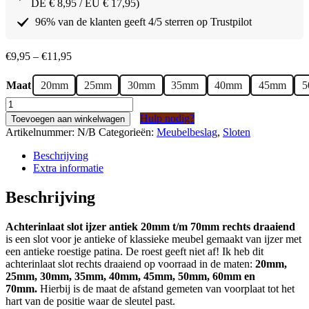
DE € 8,95 / EU € 17,95)
96% van de klanten geeft 4/5 sterren op Trustpilot
Prijsbereik:
€
9,95
–
€
11,95
€9,95
tot
20mm
25mm
30mm
35mm
40mm
45mm
5
Maat
en
Achterinlaat
met
slot
€11,95
Hulp nodig?
Toevoegen aan winkelwagen
ijzer
Artikelnummer:
N/B
Categorieën:
Meubelbeslag
,
Sloten
antiek
20mm
Beschrijving
t/m
Extra informatie
70mm
rechts
Beschrijving
draaiend
aantal
Achterinlaat slot ijzer antiek 20mm t/m 70mm rechts draaiend
is een slot voor je antieke of klassieke meubel gemaakt van ijzer met
een antieke roestige patina. De roest geeft niet af! Ik heb dit
achterinlaat slot rechts draaiend op voorraad in de maten:
20mm,
25mm, 30mm, 35mm, 40mm, 45mm, 50mm, 60mm en
70mm.
Hierbij is de maat de afstand gemeten van voorplaat tot het
hart van de positie waar de sleutel past.