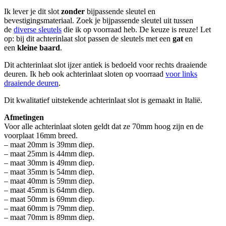
Ik lever je dit slot
zonder
bijpassende sleutel en
bevestigingsmateriaal. Zoek je bijpassende sleutel uit tussen
de
diverse sleutels
die ik op voorraad heb. De keuze is reuze! Let
op: bij dit achterinlaat slot passen de sleutels met een
gat
en
een
kleine baard
.
Dit achterinlaat slot ijzer antiek is bedoeld voor rechts draaiende
deuren. Ik heb ook achterinlaat sloten op voorraad
voor
links
draaiende deuren
.
Dit kwalitatief uitstekende achterinlaat slot is gemaakt in Italië.
Afmetingen
Voor alle achterinlaat sloten geldt dat ze 70mm hoog zijn en de
voorplaat 16mm breed.
– maat 20mm is 39mm diep.
– maat 25mm is 44mm diep.
– maat 30mm is 49mm diep.
– maat 35mm is 54mm diep.
– maat 40mm is 59mm diep.
– maat 45mm is 64mm diep.
– maat 50mm is 69mm diep.
– maat 60mm is 79mm diep.
– maat 70mm is 89mm diep.