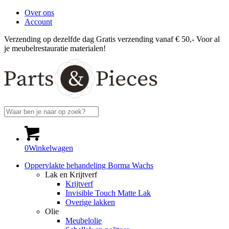
Over ons
Account
Verzending op dezelfde dag
Gratis verzending vanaf € 50,-
Voor al
je meubelrestauratie materialen!
0
Winkelwagen
Oppervlakte behandeling Borma Wachs
Lak en Krijtverf
Krijtverf
Invisible Touch Matte Lak
Overige lakken
Olie
Meubelolie