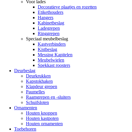
Voor lades
Decoratieve plaatjes en rozetten
Etikethouders
Hangers
Kabinetbeslag
Ladegrepen
Ringgrepen
Speciaal meubelbeslag
Kastverbinders
Kistbeslag
Messing Kapitelen
Meubelwielen
Spekkast roosters
Deurbeslag
Deurkrukken
Kapstokhaken
Klapdeur grepen
Paumelles
Raamgrepen en -sluiters
Schuifsloten
Ornamenten
Houten knoppen
Houten kastpoten
Houten ornamenten
Toebehoren