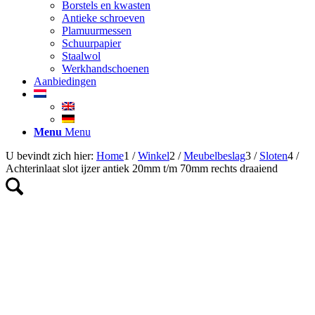
Borstels en kwasten
Antieke schroeven
Plamuurmessen
Schuurpapier
Staalwol
Werkhandschoenen
Aanbiedingen
Menu
Menu
U bevindt zich hier:
Home
1
/
Winkel
2
/
Meubelbeslag
3
/
Sloten
4
/
Achterinlaat slot ijzer antiek 20mm t/m 70mm rechts draaiend