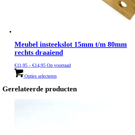
Meubel insteekslot 15mm t/m 80mm
rechts draaiend
Prijsbereik:
€
11,95
–
€
14,95
Op voorraad
€11,95
Dit
tot
product
Opties selecteren
en
heeft
met
meerdere
Gerelateerde producten
€14,95
varianten.
De
opties
kunnen
worden
gekozen
op
de