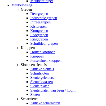
Meubelreiniger
Meubelbeslag
Grepen
Deurgrepen
Industriële grepen
Infreesgrepen
Kistgrepen
Komgrepen
Ladegrepen
Ringgrepen
Schuifdeur grepen
Knoppen
Houten knoppen
Knoppen
Porseleinen knoppen
Sloten en sleutels
Antieke sleutels
Schuifsloten
Sleutelgeleiders
Sleutelkwasten
Sleutelplaten
Sleutelplaten van been / hoorn
Sloten
Scharnieren
Antieke scharnieren