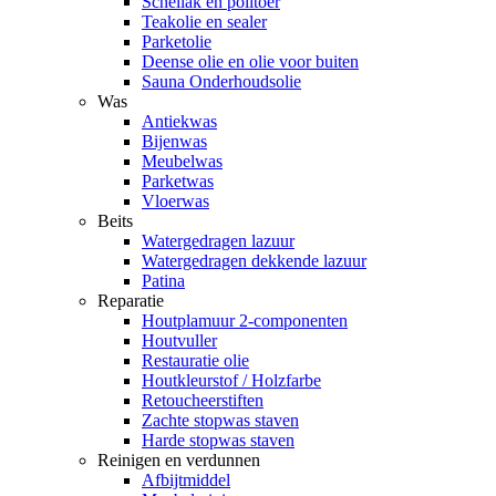
Schellak en politoer
Teakolie en sealer
Parketolie
Deense olie en olie voor buiten
Sauna Onderhoudsolie
Was
Antiekwas
Bijenwas
Meubelwas
Parketwas
Vloerwas
Beits
Watergedragen lazuur
Watergedragen dekkende lazuur
Patina
Reparatie
Houtplamuur 2-componenten
Houtvuller
Restauratie olie
Houtkleurstof / Holzfarbe
Retoucheerstiften
Zachte stopwas staven
Harde stopwas staven
Reinigen en verdunnen
Afbijtmiddel