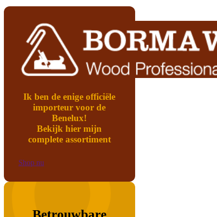
Ik ben de enige officiële
importeur voor de
Benelux!
Bekijk hier mijn
complete assortiment
Shop nu
Betrouwbare