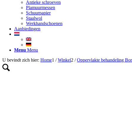
Antieke schroeven
Plamuurmessen
Schuurpapier
Staalwol
Werkhandschoenen
Aanbiedingen
Menu
Menu
U bevindt zich hier:
Home
1
/
Winkel
2
/
Oppervlakte behandeling B