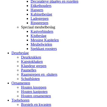
Decoratieve plaatjes en rozetten
Etikethouders
Hangers
Kabinetbeslag
Ladegrepen
Ringgrepen
Speciaal meubelbeslag
Kastverbinders
Kistbeslag
Messing Kapitelen
Meubelwielen
Spekkast roosters
Deurbeslag
Deurkrukken
Kapstokhaken
Klapdeur grepen
Paumelles
Raamgrepen en -sluiters
Schuifsloten
Ornamenten
Houten knoppen
Houten kastpoten
Houten ornamenten
Toebehoren
Borstels en kwasten