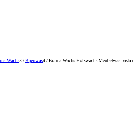
orma Wachs
3
/
Bijenwas
4
/
Borma Wachs Holzwachs Meubelwas pasta met