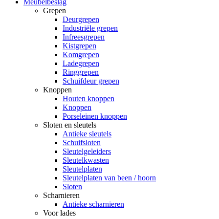
Meubelbeslag
Grepen
Deurgrepen
Industriële grepen
Infreesgrepen
Kistgrepen
Komgrepen
Ladegrepen
Ringgrepen
Schuifdeur grepen
Knoppen
Houten knoppen
Knoppen
Porseleinen knoppen
Sloten en sleutels
Antieke sleutels
Schuifsloten
Sleutelgeleiders
Sleutelkwasten
Sleutelplaten
Sleutelplaten van been / hoorn
Sloten
Scharnieren
Antieke scharnieren
Voor lades