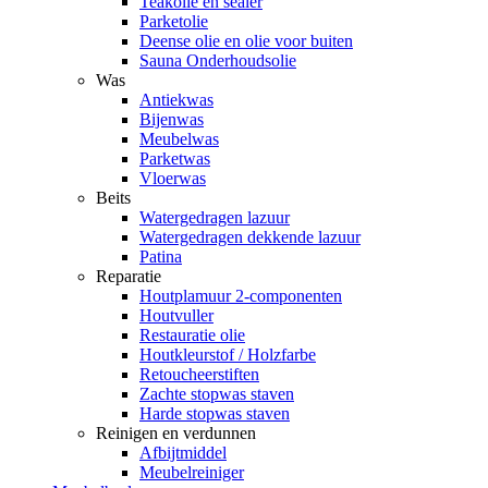
Teakolie en sealer
Parketolie
Deense olie en olie voor buiten
Sauna Onderhoudsolie
Was
Antiekwas
Bijenwas
Meubelwas
Parketwas
Vloerwas
Beits
Watergedragen lazuur
Watergedragen dekkende lazuur
Patina
Reparatie
Houtplamuur 2-componenten
Houtvuller
Restauratie olie
Houtkleurstof / Holzfarbe
Retoucheerstiften
Zachte stopwas staven
Harde stopwas staven
Reinigen en verdunnen
Afbijtmiddel
Meubelreiniger