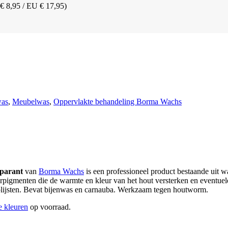
 € 8,95 / EU € 17,95)
was
,
Meubelwas
,
Oppervlakte behandeling Borma Wachs
sparant
van
Borma Wachs
is een professioneel product bestaande uit w
eurpigmenten die de warmte en kleur van het hout versterken en eventu
polijsten. Bevat bijenwas en carnauba. Werkzaam tegen houtworm.
e kleuren
op voorraad.