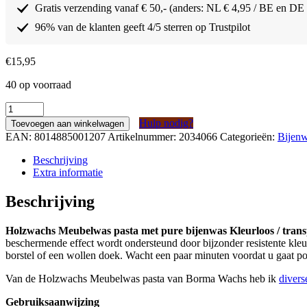
Gratis verzending vanaf € 50,- (anders: NL € 4,95 / BE en DE
96% van de klanten geeft 4/5 sterren op Trustpilot
€
15,95
40 op voorraad
Borma
Wachs
Hulp nodig?
Toevoegen aan winkelwagen
Holzwachs
EAN:
8014885001207
Artikelnummer:
2034066
Categorieën:
Bijen
Meubelwas
pasta
Beschrijving
met
Extra informatie
pure
bijenwas
Beschrijving
Kleurloos
/
Holzwachs Meubelwas pasta met pure bijenwas Kleurloos / tran
transparant
beschermende effect wordt ondersteund door bijzonder resistente kl
500ml
borstel of een wollen doek. Wacht een paar minuten voordat u gaat 
aantal
Van de Holzwachs Meubelwas pasta van Borma Wachs heb ik
divers
Gebruiksaanwijzing