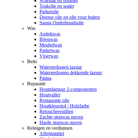
Schellak en politoer
Teakolie en sealer
Parketolie
Deense olie en olie voor buiten
Sauna Onderhoudsolie
Was
Antiekwas
Bijenwas
Meubelwas
Parketwas
Vloerwas
Beits
Watergedragen lazuur
Watergedragen dekkende lazuur
Patina
Reparatie
Houtplamuur 2-componenten
Houtvuller
Restauratie olie
Houtkleurstof / Holzfarbe
Retoucheerstiften
Zachte stopwas staven
Harde stopwas staven
Reinigen en verdunnen
Afbijtmiddel