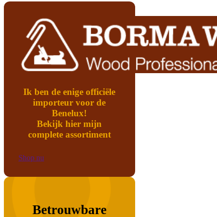
Ik ben de enige officiële
importeur voor de
Benelux!
Bekijk hier mijn
complete assortiment
Shop nu
Betrouwbare