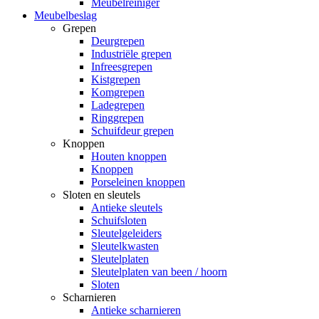
Meubelreiniger
Meubelbeslag
Grepen
Deurgrepen
Industriële grepen
Infreesgrepen
Kistgrepen
Komgrepen
Ladegrepen
Ringgrepen
Schuifdeur grepen
Knoppen
Houten knoppen
Knoppen
Porseleinen knoppen
Sloten en sleutels
Antieke sleutels
Schuifsloten
Sleutelgeleiders
Sleutelkwasten
Sleutelplaten
Sleutelplaten van been / hoorn
Sloten
Scharnieren
Antieke scharnieren