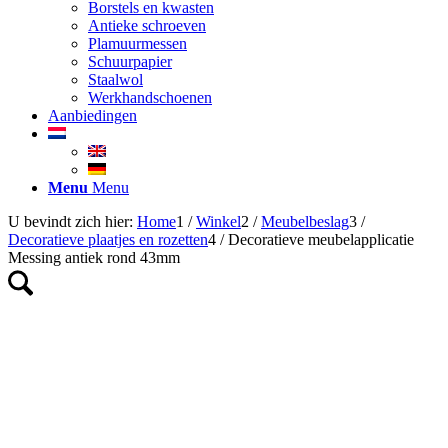
Borstels en kwasten
Antieke schroeven
Plamuurmessen
Schuurpapier
Staalwol
Werkhandschoenen
Aanbiedingen
Menu
Menu
U bevindt zich hier:
Home
1
/
Winkel
2
/
Meubelbeslag
3
/
Decoratieve plaatjes en rozetten
4
/
Decoratieve meubelapplicatie
Messing antiek rond 43mm