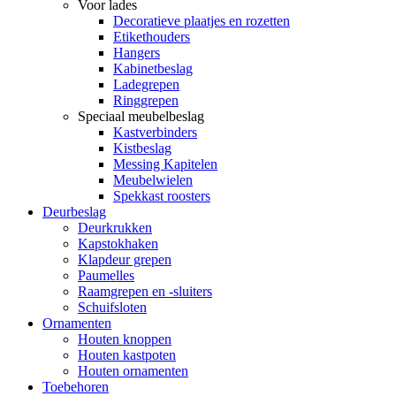
Voor lades
Decoratieve plaatjes en rozetten
Etikethouders
Hangers
Kabinetbeslag
Ladegrepen
Ringgrepen
Speciaal meubelbeslag
Kastverbinders
Kistbeslag
Messing Kapitelen
Meubelwielen
Spekkast roosters
Deurbeslag
Deurkrukken
Kapstokhaken
Klapdeur grepen
Paumelles
Raamgrepen en -sluiters
Schuifsloten
Ornamenten
Houten knoppen
Houten kastpoten
Houten ornamenten
Toebehoren