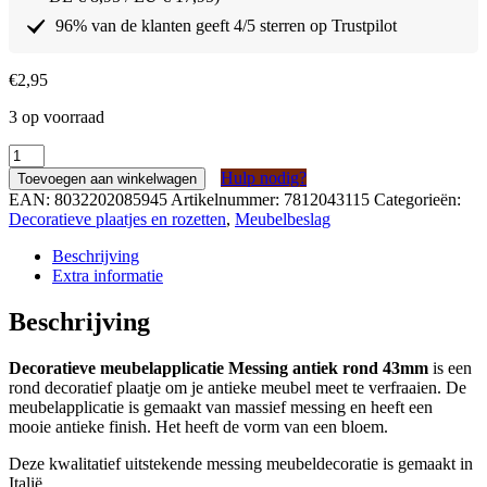
96% van de klanten geeft 4/5 sterren op Trustpilot
€
2,95
3 op voorraad
Decoratieve
meubelapplicatie
Hulp nodig?
Toevoegen aan winkelwagen
Messing
EAN:
8032202085945
Artikelnummer:
7812043115
Categorieën:
antiek
Decoratieve plaatjes en rozetten
,
Meubelbeslag
rond
43mm
Beschrijving
aantal
Extra informatie
Beschrijving
Decoratieve meubelapplicatie Messing antiek rond 43mm
is een
rond decoratief plaatje om je antieke meubel meet te verfraaien. De
meubelapplicatie is gemaakt van massief messing en heeft een
mooie antieke finish. Het heeft de vorm van een bloem.
Deze kwalitatief uitstekende messing meubeldecoratie is gemaakt in
Italië.