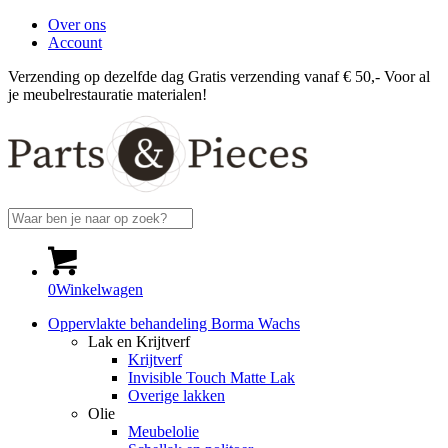
Over ons
Account
Verzending op dezelfde dag
Gratis verzending vanaf € 50,-
Voor al
je meubelrestauratie materialen!
0
Winkelwagen
Oppervlakte behandeling Borma Wachs
Lak en Krijtverf
Krijtverf
Invisible Touch Matte Lak
Overige lakken
Olie
Meubelolie