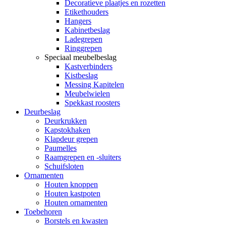
Decoratieve plaatjes en rozetten
Etikethouders
Hangers
Kabinetbeslag
Ladegrepen
Ringgrepen
Speciaal meubelbeslag
Kastverbinders
Kistbeslag
Messing Kapitelen
Meubelwielen
Spekkast roosters
Deurbeslag
Deurkrukken
Kapstokhaken
Klapdeur grepen
Paumelles
Raamgrepen en -sluiters
Schuifsloten
Ornamenten
Houten knoppen
Houten kastpoten
Houten ornamenten
Toebehoren
Borstels en kwasten