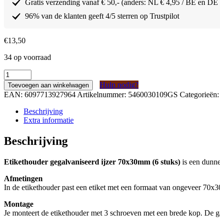
Gratis verzending vanaf € 50,- (anders: NL € 4,95 / BE en DE
96% van de klanten geeft 4/5 sterren op Trustpilot
€
13,50
34 op voorraad
Etikethouder
gegalvaniseerd
Hulp nodig?
Toevoegen aan winkelwagen
ijzer
EAN:
6097713927964
Artikelnummer:
5460030109GS
Categorieën
70x30mm
(6
Beschrijving
stuks)
Extra informatie
aantal
Beschrijving
Etikethouder gegalvaniseerd ijzer 70x30mm (6 stuks)
is een dunne
Afmetingen
In de etikethouder past een etiket met een formaat van ongeveer 70
Montage
Je monteert de etikethouder met 3 schroeven met een brede kop. De ga