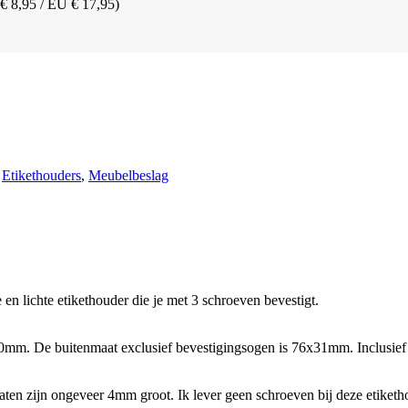
 € 8,95 / EU € 17,95)
:
Etikethouders
,
Meubelbeslag
 en lichte etikethouder die je met 3 schroeven bevestigt.
x30mm. De buitenmaat exclusief bevestigingsogen is 76x31mm. Inclusi
ten zijn ongeveer 4mm groot. Ik lever geen schroeven bij deze etiketh