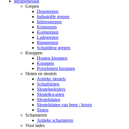
Meubelbeslag
Grepen
Deurgrepen
Industriële grepen
Infreesgrepen
Kistgrepen
Komgrepen
Ladegrepen
Ringgrepen
Schuifdeur grepen
Knoppen
Houten knoppen
Knoppen
Porseleinen knoppen
Sloten en sleutels
Antieke sleutels
Schuifsloten
Sleutelgeleiders
Sleutelkwasten
Sleutelplaten
Sleutelplaten van been / hoorn
Sloten
Scharnieren
Antieke scharnieren
Voor lades