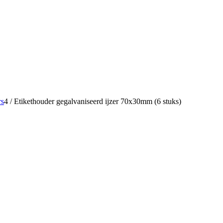
rs
4
/
Etikethouder gegalvaniseerd ijzer 70x30mm (6 stuks)