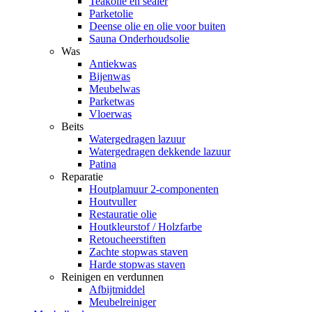
Teakolie en sealer
Parketolie
Deense olie en olie voor buiten
Sauna Onderhoudsolie
Was
Antiekwas
Bijenwas
Meubelwas
Parketwas
Vloerwas
Beits
Watergedragen lazuur
Watergedragen dekkende lazuur
Patina
Reparatie
Houtplamuur 2-componenten
Houtvuller
Restauratie olie
Houtkleurstof / Holzfarbe
Retoucheerstiften
Zachte stopwas staven
Harde stopwas staven
Reinigen en verdunnen
Afbijtmiddel
Meubelreiniger