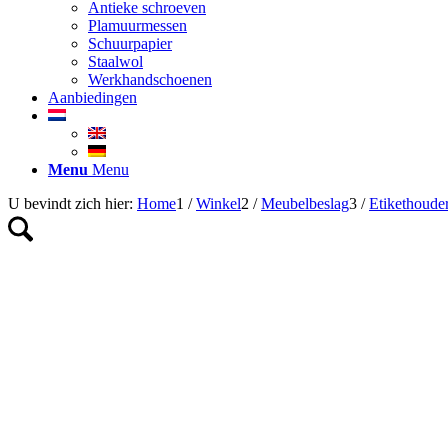
Antieke schroeven
Plamuurmessen
Schuurpapier
Staalwol
Werkhandschoenen
Aanbiedingen
Menu
Menu
U bevindt zich hier:
Home
1
/
Winkel
2
/
Meubelbeslag
3
/
Etikethoude