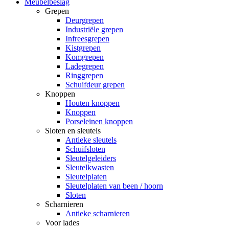
Meubelbeslag
Grepen
Deurgrepen
Industriële grepen
Infreesgrepen
Kistgrepen
Komgrepen
Ladegrepen
Ringgrepen
Schuifdeur grepen
Knoppen
Houten knoppen
Knoppen
Porseleinen knoppen
Sloten en sleutels
Antieke sleutels
Schuifsloten
Sleutelgeleiders
Sleutelkwasten
Sleutelplaten
Sleutelplaten van been / hoorn
Sloten
Scharnieren
Antieke scharnieren
Voor lades