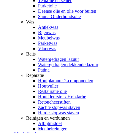
Teakolie en sealer
Parketolie
Deense olie en olie voor buiten
Sauna Onderhoudsolie
Was
Antiekwas
Bijenwas
Meubelwas
Parketwas
Vloerwas
Beits
Watergedragen lazuur
Watergedragen dekkende lazuur
Patina
Reparatie
Houtplamuur 2-componenten
Houtvuller
Restauratie olie
Houtkleurstof / Holzfarbe
Retoucheerstiften
Zachte stopwas staven
Harde stopwas staven
Reinigen en verdunnen
Afbijtmiddel
Meubelreiniger