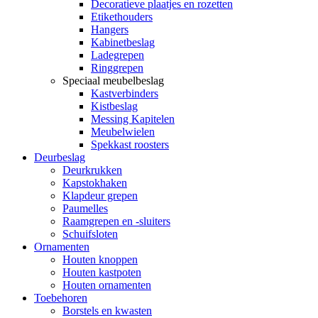
Decoratieve plaatjes en rozetten
Etikethouders
Hangers
Kabinetbeslag
Ladegrepen
Ringgrepen
Speciaal meubelbeslag
Kastverbinders
Kistbeslag
Messing Kapitelen
Meubelwielen
Spekkast roosters
Deurbeslag
Deurkrukken
Kapstokhaken
Klapdeur grepen
Paumelles
Raamgrepen en -sluiters
Schuifsloten
Ornamenten
Houten knoppen
Houten kastpoten
Houten ornamenten
Toebehoren
Borstels en kwasten