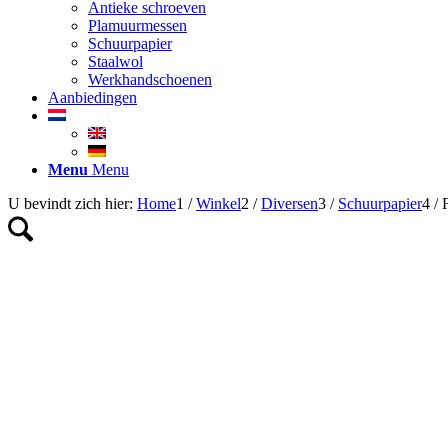
Antieke schroeven
Plamuurmessen
Schuurpapier
Staalwol
Werkhandschoenen
Aanbiedingen
Menu
Menu
U bevindt zich hier:
Home
1
/
Winkel
2
/
Diversen
3
/
Schuurpapier
4
/