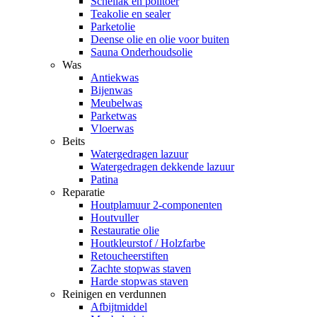
Schellak en politoer
Teakolie en sealer
Parketolie
Deense olie en olie voor buiten
Sauna Onderhoudsolie
Was
Antiekwas
Bijenwas
Meubelwas
Parketwas
Vloerwas
Beits
Watergedragen lazuur
Watergedragen dekkende lazuur
Patina
Reparatie
Houtplamuur 2-componenten
Houtvuller
Restauratie olie
Houtkleurstof / Holzfarbe
Retoucheerstiften
Zachte stopwas staven
Harde stopwas staven
Reinigen en verdunnen
Afbijtmiddel