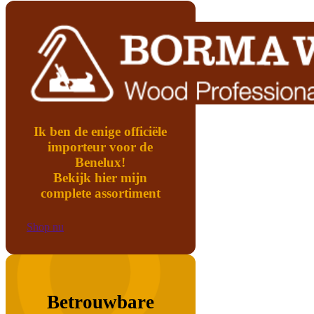
Ik ben de enige officiële
importeur voor de
Benelux!
Bekijk hier mijn
complete assortiment
Shop nu
Betrouwbare