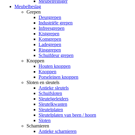
Meubelreiniger
Meubelbeslag
Grepen
Deurgrepen
Industriële grepen
Infreesgrepen
Kistgrepen
Komgrepen
Ladegrepen
Ringgrepen
Schuifdeur grepen
Knoppen
Houten knoppen
Knoppen
Porseleinen knoppen
Sloten en sleutels
Antieke sleutels
Schuifsloten
Sleutelgeleiders
Sleutelkwasten
Sleutelplaten
Sleutelplaten van been / hoorn
Sloten
Scharnieren
Antieke scharnieren