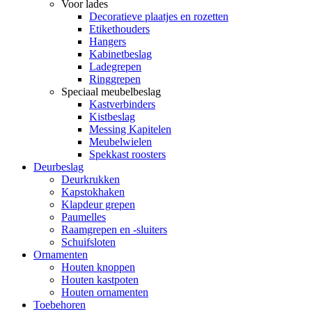
Voor lades
Decoratieve plaatjes en rozetten
Etikethouders
Hangers
Kabinetbeslag
Ladegrepen
Ringgrepen
Speciaal meubelbeslag
Kastverbinders
Kistbeslag
Messing Kapitelen
Meubelwielen
Spekkast roosters
Deurbeslag
Deurkrukken
Kapstokhaken
Klapdeur grepen
Paumelles
Raamgrepen en -sluiters
Schuifsloten
Ornamenten
Houten knoppen
Houten kastpoten
Houten ornamenten
Toebehoren