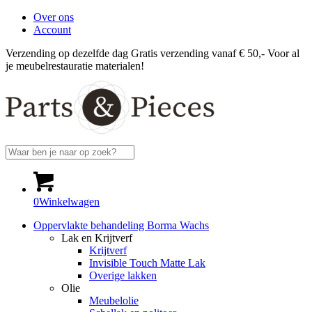
Over ons
Account
Verzending op dezelfde dag
Gratis verzending vanaf € 50,-
Voor al
je meubelrestauratie materialen!
0
Winkelwagen
Oppervlakte behandeling Borma Wachs
Lak en Krijtverf
Krijtverf
Invisible Touch Matte Lak
Overige lakken
Olie
Meubelolie