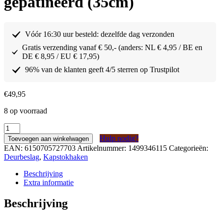
gepatineerd (35cm)
Vóór 16:30 uur besteld: dezelfde dag verzonden
Gratis verzending vanaf € 50,- (anders: NL € 4,95 / BE en
DE € 8,95 / EU € 17,95)
96% van de klanten geeft 4/5 sterren op Trustpilot
€
49,95
8 op voorraad
Handdoekstang
Messing
Hulp nodig?
Toevoegen aan winkelwagen
antiek
EAN:
6150705727703
Artikelnummer:
1499346115
Categorieën:
gepatineerd
Deurbeslag
,
Kapstokhaken
(35cm)
aantal
Beschrijving
Extra informatie
Beschrijving