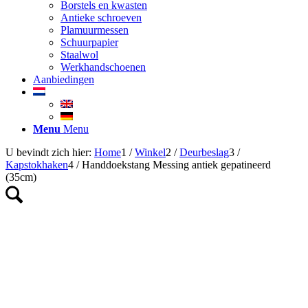
Borstels en kwasten
Antieke schroeven
Plamuurmessen
Schuurpapier
Staalwol
Werkhandschoenen
Aanbiedingen
Menu
Menu
U bevindt zich hier:
Home
1
/
Winkel
2
/
Deurbeslag
3
/
Kapstokhaken
4
/
Handdoekstang Messing antiek gepatineerd
(35cm)