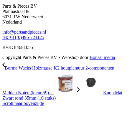
Parts & Pieces BV
Platinastraat 8c
6031 TW Nederweert
Nederland
info@partsandpieces.nl
tel: +31(0)495-721125
KvK: 84681055
Copyright Parts & Pieces BV
•
Webshop door
Bonsai media
Borma Wachs Holzmasse K2 houtplamuur 2-componenten
Midden Noten (kleur 59) ...
Knop Mat
Zwart rond 35mm (10 stuks)
Scroll naar bovenzijde