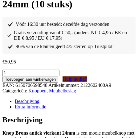
24mm (10 stuks)
Vóór 16:30 uur besteld: dezelfde dag verzonden
Gratis verzending vanaf € 50,- (anders: NL € 4,95 / BE en
DE € 8,95 / EU € 17,95)
96% van de klanten geeft 4/5 sterren op Trustpilot
€
50,95
Knop
Brons
Hulp nodig?
Toevoegen aan winkelwagen
antiek
EAN:
6150706598548
Artikelnummer:
2122602400A9
vierkant
Categorieën:
Knoppen
,
Meubelbeslag
24mm
(10
Beschrijving
stuks)
Extra informatie
aantal
Beschrijving
Knop Brons antiek vierkant 24mm
is een mooie meubelknop met