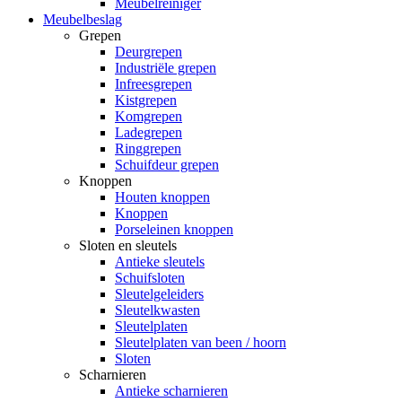
Meubelreiniger
Meubelbeslag
Grepen
Deurgrepen
Industriële grepen
Infreesgrepen
Kistgrepen
Komgrepen
Ladegrepen
Ringgrepen
Schuifdeur grepen
Knoppen
Houten knoppen
Knoppen
Porseleinen knoppen
Sloten en sleutels
Antieke sleutels
Schuifsloten
Sleutelgeleiders
Sleutelkwasten
Sleutelplaten
Sleutelplaten van been / hoorn
Sloten
Scharnieren
Antieke scharnieren