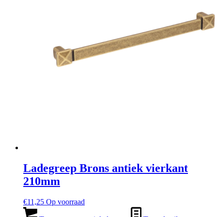
Ladegreep Brons antiek vierkant
210mm
€
11,25
Op voorraad