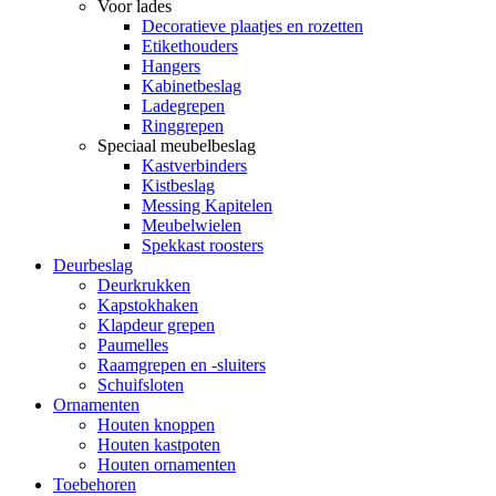
Voor lades
Decoratieve plaatjes en rozetten
Etikethouders
Hangers
Kabinetbeslag
Ladegrepen
Ringgrepen
Speciaal meubelbeslag
Kastverbinders
Kistbeslag
Messing Kapitelen
Meubelwielen
Spekkast roosters
Deurbeslag
Deurkrukken
Kapstokhaken
Klapdeur grepen
Paumelles
Raamgrepen en -sluiters
Schuifsloten
Ornamenten
Houten knoppen
Houten kastpoten
Houten ornamenten
Toebehoren