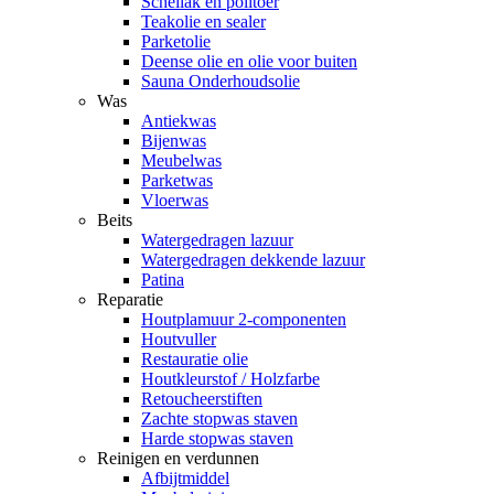
Schellak en politoer
Teakolie en sealer
Parketolie
Deense olie en olie voor buiten
Sauna Onderhoudsolie
Was
Antiekwas
Bijenwas
Meubelwas
Parketwas
Vloerwas
Beits
Watergedragen lazuur
Watergedragen dekkende lazuur
Patina
Reparatie
Houtplamuur 2-componenten
Houtvuller
Restauratie olie
Houtkleurstof / Holzfarbe
Retoucheerstiften
Zachte stopwas staven
Harde stopwas staven
Reinigen en verdunnen
Afbijtmiddel