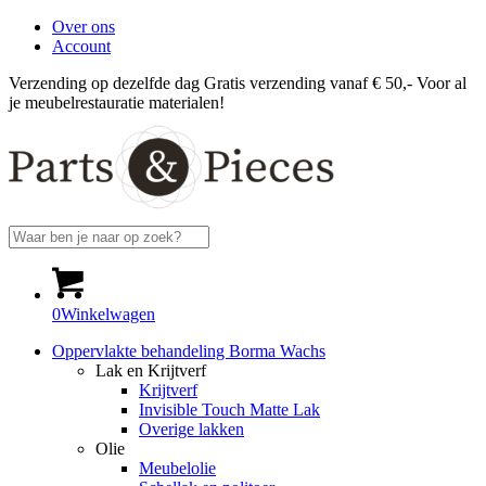
Over ons
Account
Verzending op dezelfde dag
Gratis verzending vanaf € 50,-
Voor al
je meubelrestauratie materialen!
0
Winkelwagen
Oppervlakte behandeling Borma Wachs
Lak en Krijtverf
Krijtverf
Invisible Touch Matte Lak
Overige lakken
Olie
Meubelolie