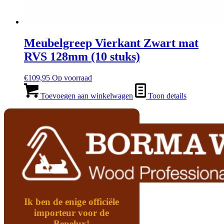
Meubelgreep Vierkant Zwart mat
RVS 128mm (10 stuks)
€
109,95
Op voorraad
Toevoegen aan winkelwagen
Toon details
Ik ben de enige officiële
importeur voor de
Benelux!