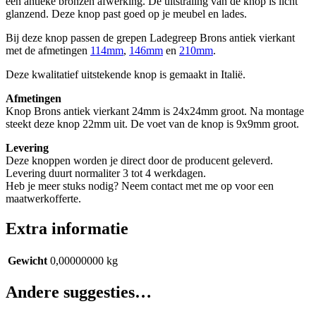
een antieke bronzen afwerking. De uitstraling van de knop is licht
glanzend. Deze knop past goed op je meubel en lades.
Bij deze knop passen de grepen Ladegreep Brons antiek vierkant
met de afmetingen
114mm
,
146mm
en
210mm
.
Deze kwalitatief uitstekende knop is gemaakt in Italië.
Afmetingen
Knop Brons antiek vierkant 24mm is 24x24mm groot. Na montage
steekt deze knop 22mm uit. De voet van de knop is 9x9mm groot.
Levering
Deze knoppen worden je direct door de producent geleverd.
Levering duurt normaliter 3 tot 4 werkdagen.
Heb je meer stuks nodig? Neem contact met me op voor een
maatwerkofferte.
Extra informatie
Gewicht
0,00000000 kg
Andere suggesties…