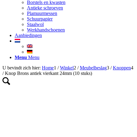
Borstels en kwasten
Antieke schroeven
Plamuurmessen
Schuurpapier
Staalwol
Werkhandschoenen
Aanbiedingen
Menu
Menu
U bevindt zich hier:
Home
1
/
Winkel
2
/
Meubelbeslag
3
/
Knoppen
4
/
Knop Brons antiek vierkant 24mm (10 stuks)