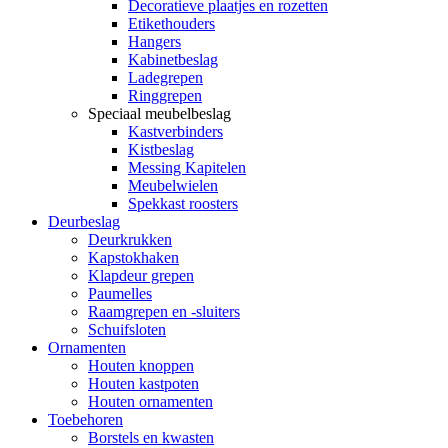
Decoratieve plaatjes en rozetten
Etikethouders
Hangers
Kabinetbeslag
Ladegrepen
Ringgrepen
Speciaal meubelbeslag
Kastverbinders
Kistbeslag
Messing Kapitelen
Meubelwielen
Spekkast roosters
Deurbeslag
Deurkrukken
Kapstokhaken
Klapdeur grepen
Paumelles
Raamgrepen en -sluiters
Schuifsloten
Ornamenten
Houten knoppen
Houten kastpoten
Houten ornamenten
Toebehoren
Borstels en kwasten