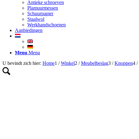
Antieke schroeven
Plamuurmessen
Schuurpapier
Staalwol
Werkhandschoenen
Aanbiedingen
Menu
Menu
U bevindt zich hier:
Home
1
/
Winkel
2
/
Meubelbeslag
3
/
Knoppen
4
/