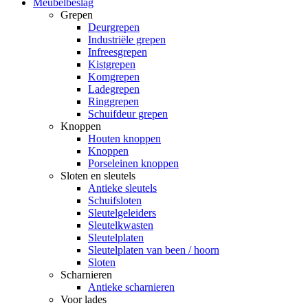
Meubelbeslag
Grepen
Deurgrepen
Industriële grepen
Infreesgrepen
Kistgrepen
Komgrepen
Ladegrepen
Ringgrepen
Schuifdeur grepen
Knoppen
Houten knoppen
Knoppen
Porseleinen knoppen
Sloten en sleutels
Antieke sleutels
Schuifsloten
Sleutelgeleiders
Sleutelkwasten
Sleutelplaten
Sleutelplaten van been / hoorn
Sloten
Scharnieren
Antieke scharnieren
Voor lades