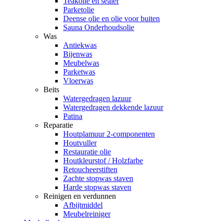
Teakolie en sealer
Parketolie
Deense olie en olie voor buiten
Sauna Onderhoudsolie
Was
Antiekwas
Bijenwas
Meubelwas
Parketwas
Vloerwas
Beits
Watergedragen lazuur
Watergedragen dekkende lazuur
Patina
Reparatie
Houtplamuur 2-componenten
Houtvuller
Restauratie olie
Houtkleurstof / Holzfarbe
Retoucheerstiften
Zachte stopwas staven
Harde stopwas staven
Reinigen en verdunnen
Afbijtmiddel
Meubelreiniger