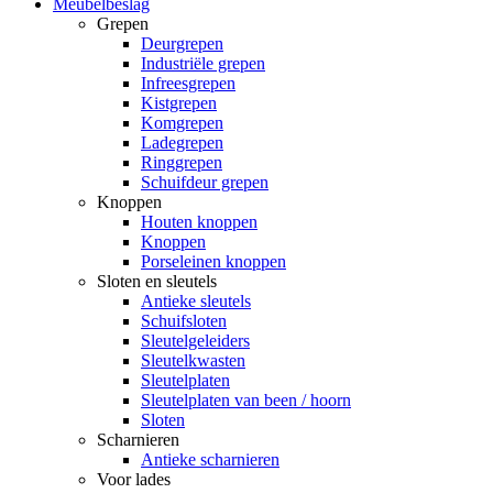
Meubelbeslag
Grepen
Deurgrepen
Industriële grepen
Infreesgrepen
Kistgrepen
Komgrepen
Ladegrepen
Ringgrepen
Schuifdeur grepen
Knoppen
Houten knoppen
Knoppen
Porseleinen knoppen
Sloten en sleutels
Antieke sleutels
Schuifsloten
Sleutelgeleiders
Sleutelkwasten
Sleutelplaten
Sleutelplaten van been / hoorn
Sloten
Scharnieren
Antieke scharnieren
Voor lades