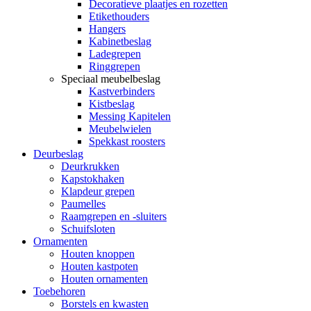
Decoratieve plaatjes en rozetten
Etikethouders
Hangers
Kabinetbeslag
Ladegrepen
Ringgrepen
Speciaal meubelbeslag
Kastverbinders
Kistbeslag
Messing Kapitelen
Meubelwielen
Spekkast roosters
Deurbeslag
Deurkrukken
Kapstokhaken
Klapdeur grepen
Paumelles
Raamgrepen en -sluiters
Schuifsloten
Ornamenten
Houten knoppen
Houten kastpoten
Houten ornamenten
Toebehoren
Borstels en kwasten