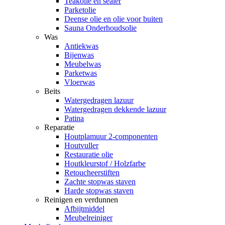
Teakolie en sealer
Parketolie
Deense olie en olie voor buiten
Sauna Onderhoudsolie
Was
Antiekwas
Bijenwas
Meubelwas
Parketwas
Vloerwas
Beits
Watergedragen lazuur
Watergedragen dekkende lazuur
Patina
Reparatie
Houtplamuur 2-componenten
Houtvuller
Restauratie olie
Houtkleurstof / Holzfarbe
Retoucheerstiften
Zachte stopwas staven
Harde stopwas staven
Reinigen en verdunnen
Afbijtmiddel
Meubelreiniger