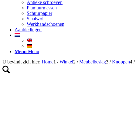
Antieke schroeven
Plamuurmessen
Schuurpapier
Staalwol
Werkhandschoenen
Aanbiedingen
Menu
Menu
U bevindt zich hier:
Home
1
/
Winkel
2
/
Meubelbeslag
3
/
Knoppen
4
/