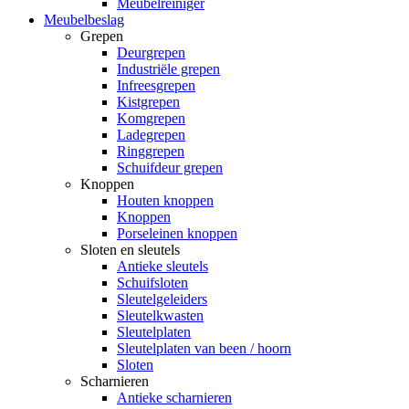
Meubelreiniger
Meubelbeslag
Grepen
Deurgrepen
Industriële grepen
Infreesgrepen
Kistgrepen
Komgrepen
Ladegrepen
Ringgrepen
Schuifdeur grepen
Knoppen
Houten knoppen
Knoppen
Porseleinen knoppen
Sloten en sleutels
Antieke sleutels
Schuifsloten
Sleutelgeleiders
Sleutelkwasten
Sleutelplaten
Sleutelplaten van been / hoorn
Sloten
Scharnieren
Antieke scharnieren