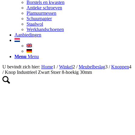
Borstels en kwasten
Antieke schroeven
Plamuurmessen
Schuurpapier
Staalwol
Werkhandschoenen
Aanbiedingen
Menu
Menu
U bevindt zich hier:
Home
1
/
Winkel
2
/
Meubelbeslag
3
/
Knoppen
4
/
Knop Industrieel Zwart Stoer 8-hoekig 30mm