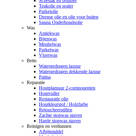
Schellak en politoer
Teakolie en sealer
Parketolie
Deense olie en olie voor buiten
Sauna Onderhoudsolie
Was
Antiekwas
Bijenwas
Meubelwas
Parketwas
Vloerwas
Beits
Watergedragen lazuur
Watergedragen dekkende lazuur
Patina
Reparatie
Houtplamuur 2-componenten
Houtvuller
Restauratie olie
Houtkleurstof / Holzfarbe
Retoucheerstiften
Zachte stopwas staven
Harde stopwas staven
Reinigen en verdunnen
Afbijtmiddel