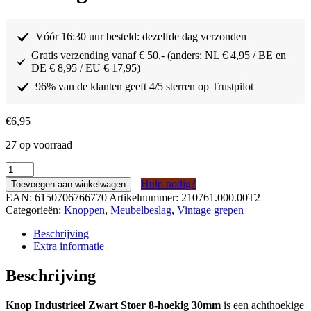
Vóór 16:30 uur besteld: dezelfde dag verzonden
Gratis verzending vanaf € 50,- (anders: NL € 4,95 / BE en
DE € 8,95 / EU € 17,95)
96% van de klanten geeft 4/5 sterren op Trustpilot
€
6,95
27 op voorraad
Knop
Industrieel
Hulp nodig?
Toevoegen aan winkelwagen
Zwart
EAN:
6150706766770
Artikelnummer:
210761.000.00T2
Stoer
Categorieën:
Knoppen
,
Meubelbeslag
,
Vintage grepen
8-
hoekig
Beschrijving
30mm
Extra informatie
aantal
Beschrijving
Knop Industrieel Zwart Stoer 8-hoekig 30mm
is een achthoekige