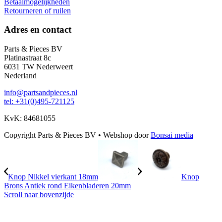
Betaalmogelijkheden
Retourneren of ruilen
Adres en contact
Parts & Pieces BV
Platinastraat 8c
6031 TW Nederweert
Nederland
info@partsandpieces.nl
tel: +31(0)495-721125
KvK: 84681055
Copyright Parts & Pieces BV
•
Webshop door
Bonsai media
Knop Nikkel vierkant 18mm
Knop
Brons Antiek rond Eikenbladeren 20mm
Scroll naar bovenzijde