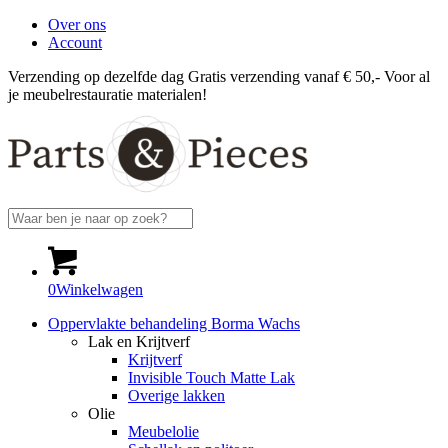
Over ons
Account
Verzending op dezelfde dag
Gratis verzending vanaf € 50,-
Voor al
je meubelrestauratie materialen!
0
Winkelwagen
Oppervlakte behandeling Borma Wachs
Lak en Krijtverf
Krijtverf
Invisible Touch Matte Lak
Overige lakken
Olie
Meubelolie