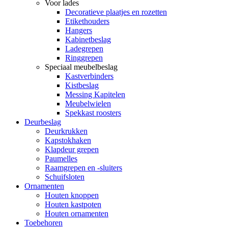
Voor lades
Decoratieve plaatjes en rozetten
Etikethouders
Hangers
Kabinetbeslag
Ladegrepen
Ringgrepen
Speciaal meubelbeslag
Kastverbinders
Kistbeslag
Messing Kapitelen
Meubelwielen
Spekkast roosters
Deurbeslag
Deurkrukken
Kapstokhaken
Klapdeur grepen
Paumelles
Raamgrepen en -sluiters
Schuifsloten
Ornamenten
Houten knoppen
Houten kastpoten
Houten ornamenten
Toebehoren