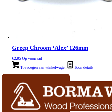
Greep Chroom ‘Alex’ 126mm
€
2,95
Op voorraad
Toevoegen aan winkelwagen
Toon details