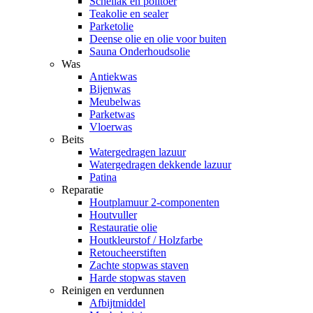
Schellak en politoer
Teakolie en sealer
Parketolie
Deense olie en olie voor buiten
Sauna Onderhoudsolie
Was
Antiekwas
Bijenwas
Meubelwas
Parketwas
Vloerwas
Beits
Watergedragen lazuur
Watergedragen dekkende lazuur
Patina
Reparatie
Houtplamuur 2-componenten
Houtvuller
Restauratie olie
Houtkleurstof / Holzfarbe
Retoucheerstiften
Zachte stopwas staven
Harde stopwas staven
Reinigen en verdunnen
Afbijtmiddel