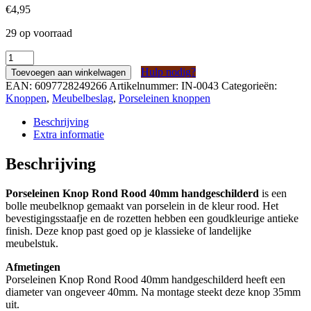
€
4,95
29 op voorraad
Porseleinen
Knop
Hulp nodig?
Toevoegen aan winkelwagen
Rond
EAN:
6097728249266
Artikelnummer:
IN-0043
Categorieën:
Rood
Knoppen
,
Meubelbeslag
,
Porseleinen knoppen
40mm
handgeschilderd
Beschrijving
aantal
Extra informatie
Beschrijving
Porseleinen Knop Rond Rood 40mm handgeschilderd
is een
bolle meubelknop gemaakt van porselein in de kleur rood. Het
bevestigingsstaafje en de rozetten hebben een goudkleurige antieke
finish. Deze knop past goed op je klassieke of landelijke
meubelstuk.
Afmetingen
Porseleinen Knop Rond Rood 40mm handgeschilderd heeft een
diameter van ongeveer 40mm. Na montage steekt deze knop 35mm
uit.