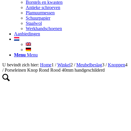
Borstels en kwasten
Antieke schroeven
Plamuurmessen
Schuurpapier
Staalwol
Werkhandschoenen
Aanbiedingen
Menu
Menu
U bevindt zich hier:
Home
1
/
Winkel
2
/
Meubelbeslag
3
/
Knoppen
4
/
Porseleinen Knop Rond Rood 40mm handgeschilderd