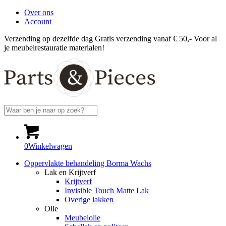
Over ons
Account
Verzending op dezelfde dag
Gratis verzending vanaf € 50,-
Voor al
je meubelrestauratie materialen!
0
Winkelwagen
Oppervlakte behandeling Borma Wachs
Lak en Krijtverf
Krijtverf
Invisible Touch Matte Lak
Overige lakken
Olie
Meubelolie