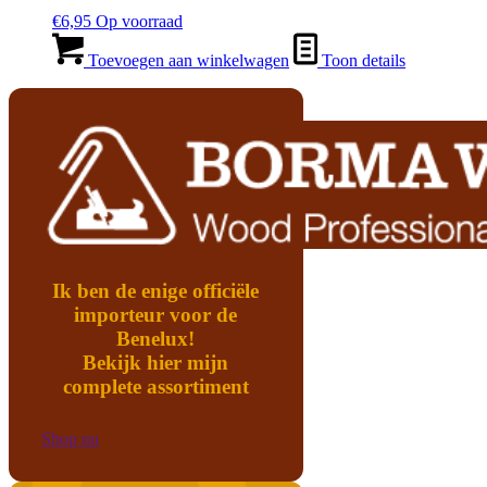
€
6,95
Op voorraad
Toevoegen aan winkelwagen
Toon details
Ik ben de enige officiële
importeur voor de
Benelux!
Bekijk hier mijn
complete assortiment
Shop nu