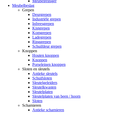
Meubelreiniger
Meubelbeslag
Grepen
Deurgrepen
Industriële grepen
Infreesgrepen
Kistgrepen
Komgrepen
Ladegrepen
Ringgrepen
Schuifdeur grepen
Knoppen
Houten knoppen
Knoppen
Porseleinen knoppen
Sloten en sleutels
Antieke sleutels
Schuifsloten
Sleutelgeleiders
Sleutelkwasten
Sleutelplaten
Sleutelplaten van been / hoorn
Sloten
Scharnieren
Antieke scharnieren