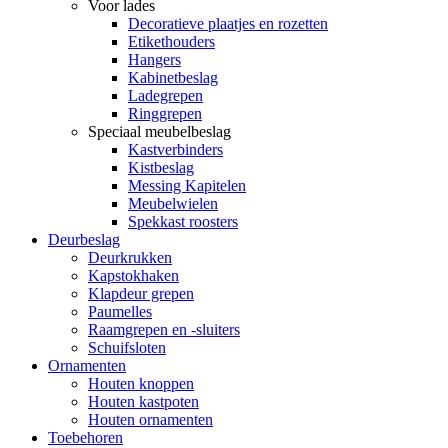
Voor lades
Decoratieve plaatjes en rozetten
Etikethouders
Hangers
Kabinetbeslag
Ladegrepen
Ringgrepen
Speciaal meubelbeslag
Kastverbinders
Kistbeslag
Messing Kapitelen
Meubelwielen
Spekkast roosters
Deurbeslag
Deurkrukken
Kapstokhaken
Klapdeur grepen
Paumelles
Raamgrepen en -sluiters
Schuifsloten
Ornamenten
Houten knoppen
Houten kastpoten
Houten ornamenten
Toebehoren