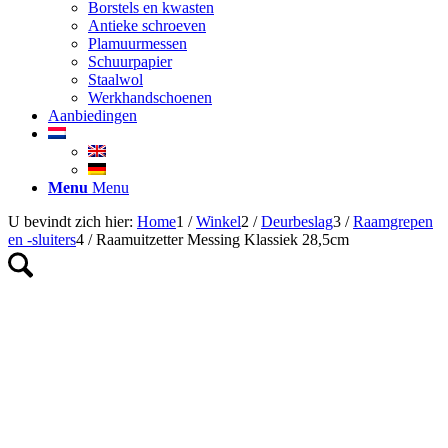
Borstels en kwasten
Antieke schroeven
Plamuurmessen
Schuurpapier
Staalwol
Werkhandschoenen
Aanbiedingen
Menu
Menu
U bevindt zich hier:
Home
1
/
Winkel
2
/
Deurbeslag
3
/
Raamgrepen
en -sluiters
4
/
Raamuitzetter Messing Klassiek 28,5cm