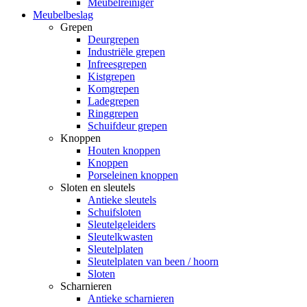
Meubelreiniger
Meubelbeslag
Grepen
Deurgrepen
Industriële grepen
Infreesgrepen
Kistgrepen
Komgrepen
Ladegrepen
Ringgrepen
Schuifdeur grepen
Knoppen
Houten knoppen
Knoppen
Porseleinen knoppen
Sloten en sleutels
Antieke sleutels
Schuifsloten
Sleutelgeleiders
Sleutelkwasten
Sleutelplaten
Sleutelplaten van been / hoorn
Sloten
Scharnieren
Antieke scharnieren