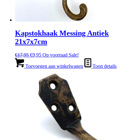
Kapstokhaak Messing Antiek
21x7x7cm
Oorspronkelijke
Huidige
€
17,95
€
9,95
Op voorraad
Sale!
prijs
prijs
was:
is:
Toevoegen aan winkelwagen
Toon details
€17,95.
€9,95.