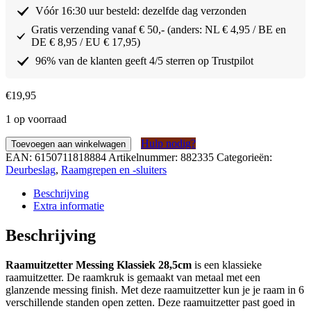
Vóór 16:30 uur besteld: dezelfde dag verzonden
Gratis verzending vanaf € 50,- (anders: NL € 4,95 / BE en
DE € 8,95 / EU € 17,95)
96% van de klanten geeft 4/5 sterren op Trustpilot
€
19,95
1 op voorraad
Raamuitzetter
Hulp nodig?
Toevoegen aan winkelwagen
Messing
EAN:
6150711818884
Artikelnummer:
882335
Categorieën:
Klassiek
Deurbeslag
,
Raamgrepen en -sluiters
28,5cm
aantal
Beschrijving
Extra informatie
Beschrijving
Raamuitzetter Messing Klassiek 28,5cm
is een klassieke
raamuitzetter. De raamkruk is gemaakt van metaal met een
glanzende messing finish. Met deze raamuitzetter kun je je raam in 6
verschillende standen open zetten. Deze raamuitzetter past goed in