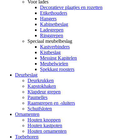
Voor lades
Decoratieve plaatjes en rozetten
Etikethouders
Hangers
Kabinetbeslag
Ladegrepen
Ringgrepen
Speciaal meubelbeslag
Kastverbinders
Kistbeslag
Messing Kapitelen
Meubelwielen
Spekkast roosters
Deurbeslag
Deurkrukken
Kapstokhaken
Klapdeur grepen
Paumelles
Raamgrepen en -sluiters
Schuifsloten
Ornamenten
Houten knoppen
Houten kastpoten
Houten ornamenten
Toebehoren