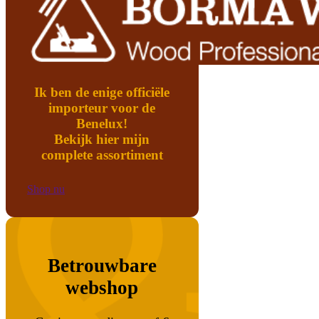
Ik ben de enige officiële
importeur voor de
Benelux!
Bekijk hier mijn
complete assortiment
Shop nu
Betrouwbare
webshop