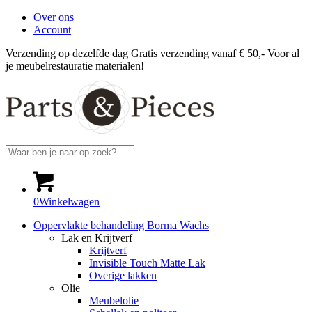
Over ons
Account
Verzending op dezelfde dag
Gratis verzending vanaf € 50,-
Voor al
je meubelrestauratie materialen!
0
Winkelwagen
Oppervlakte behandeling Borma Wachs
Lak en Krijtverf
Krijtverf
Invisible Touch Matte Lak
Overige lakken
Olie
Meubelolie