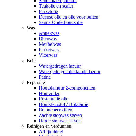
Schellak en politoer
Teakolie en sealer
Parketolie
Deense olie en olie voor buiten
Sauna Onderhoudsolie
Was
Antiekwas
Bijenwas
Meubelwas
Parketwas
Vloerwas
Beits
Watergedragen lazuur
Watergedragen dekkende lazuur
Patina
Reparatie
Houtplamuur 2-componenten
Houtvuller
Restauratie olie
Houtkleurstof / Holzfarbe
Retoucheerstiften
Zachte stopwas staven
Harde stopwas staven
Reinigen en verdunnen
Afbijtmiddel