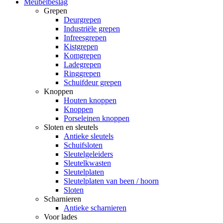
Meubelbeslag
Grepen
Deurgrepen
Industriële grepen
Infreesgrepen
Kistgrepen
Komgrepen
Ladegrepen
Ringgrepen
Schuifdeur grepen
Knoppen
Houten knoppen
Knoppen
Porseleinen knoppen
Sloten en sleutels
Antieke sleutels
Schuifsloten
Sleutelgeleiders
Sleutelkwasten
Sleutelplaten
Sleutelplaten van been / hoorn
Sloten
Scharnieren
Antieke scharnieren
Voor lades