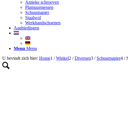
Antieke schroeven
Plamuurmessen
Schuurpapier
Staalwol
Werkhandschoenen
Aanbiedingen
Menu
Menu
U bevindt zich hier:
Home
1
/
Winkel
2
/
Diversen
3
/
Schuurpapier
4
/