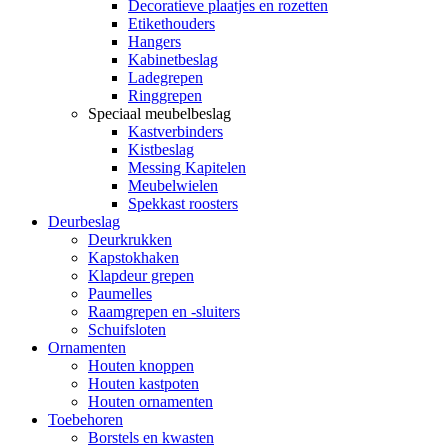
Decoratieve plaatjes en rozetten
Etikethouders
Hangers
Kabinetbeslag
Ladegrepen
Ringgrepen
Speciaal meubelbeslag
Kastverbinders
Kistbeslag
Messing Kapitelen
Meubelwielen
Spekkast roosters
Deurbeslag
Deurkrukken
Kapstokhaken
Klapdeur grepen
Paumelles
Raamgrepen en -sluiters
Schuifsloten
Ornamenten
Houten knoppen
Houten kastpoten
Houten ornamenten
Toebehoren
Borstels en kwasten