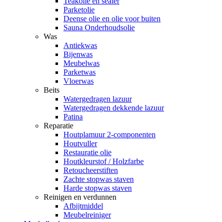
Teakolie en sealer
Parketolie
Deense olie en olie voor buiten
Sauna Onderhoudsolie
Was
Antiekwas
Bijenwas
Meubelwas
Parketwas
Vloerwas
Beits
Watergedragen lazuur
Watergedragen dekkende lazuur
Patina
Reparatie
Houtplamuur 2-componenten
Houtvuller
Restauratie olie
Houtkleurstof / Holzfarbe
Retoucheerstiften
Zachte stopwas staven
Harde stopwas staven
Reinigen en verdunnen
Afbijtmiddel
Meubelreiniger