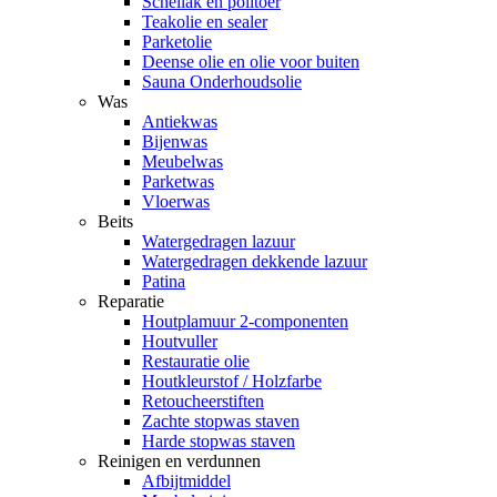
Schellak en politoer
Teakolie en sealer
Parketolie
Deense olie en olie voor buiten
Sauna Onderhoudsolie
Was
Antiekwas
Bijenwas
Meubelwas
Parketwas
Vloerwas
Beits
Watergedragen lazuur
Watergedragen dekkende lazuur
Patina
Reparatie
Houtplamuur 2-componenten
Houtvuller
Restauratie olie
Houtkleurstof / Holzfarbe
Retoucheerstiften
Zachte stopwas staven
Harde stopwas staven
Reinigen en verdunnen
Afbijtmiddel