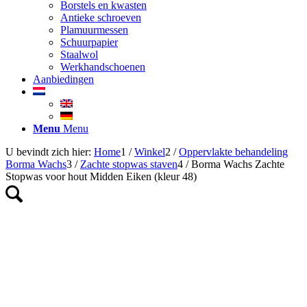
Borstels en kwasten
Antieke schroeven
Plamuurmessen
Schuurpapier
Staalwol
Werkhandschoenen
Aanbiedingen
Menu
Menu
U bevindt zich hier:
Home
1
/
Winkel
2
/
Oppervlakte behandeling
Borma Wachs
3
/
Zachte stopwas staven
4
/
Borma Wachs Zachte
Stopwas voor hout Midden Eiken (kleur 48)