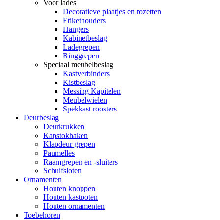
Voor lades
Decoratieve plaatjes en rozetten
Etikethouders
Hangers
Kabinetbeslag
Ladegrepen
Ringgrepen
Speciaal meubelbeslag
Kastverbinders
Kistbeslag
Messing Kapitelen
Meubelwielen
Spekkast roosters
Deurbeslag
Deurkrukken
Kapstokhaken
Klapdeur grepen
Paumelles
Raamgrepen en -sluiters
Schuifsloten
Ornamenten
Houten knoppen
Houten kastpoten
Houten ornamenten
Toebehoren