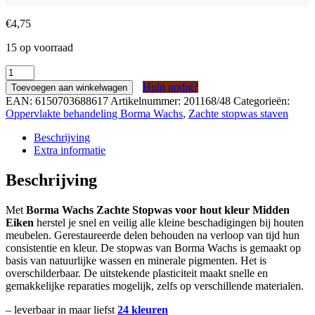
€
4,75
15 op voorraad
Borma
Wachs
Hulp nodig?
Toevoegen aan winkelwagen
Zachte
EAN:
6150703688617
Artikelnummer:
201168/48
Categorieën:
Stopwas
Oppervlakte behandeling Borma Wachs
,
Zachte stopwas staven
voor
hout
Beschrijving
Midden
Extra informatie
Eiken
(kleur
Beschrijving
48)
aantal
Met
Borma Wachs Zachte Stopwas voor hout kleur Midden
Eiken
herstel je snel en veilig alle kleine beschadigingen bij houten
meubelen. Gerestaureerde delen behouden na verloop van tijd hun
consistentie en kleur. De stopwas van Borma Wachs is gemaakt op
basis van natuurlijke wassen en minerale pigmenten. Het is
overschilderbaar. De uitstekende plasticiteit maakt snelle en
gemakkelijke reparaties mogelijk, zelfs op verschillende materialen.
– leverbaar in maar liefst
24 kleuren