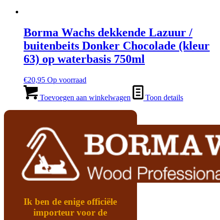
Borma Wachs dekkende Lazuur /
buitenbeits Donker Chocolade (kleur
63) op waterbasis 750ml
€
20,95
Op voorraad
Toevoegen aan winkelwagen
Toon details
Ik ben de enige officiële
importeur voor de