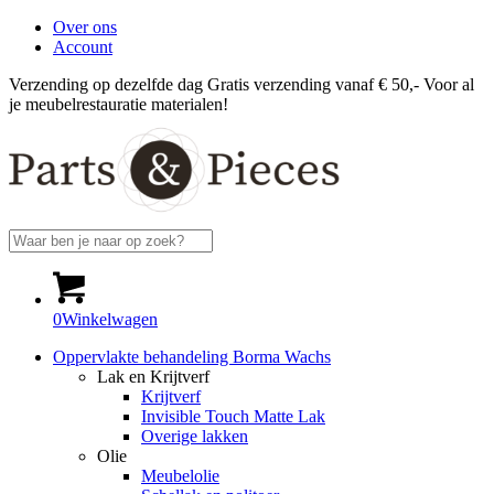
Over ons
Account
Verzending op dezelfde dag
Gratis verzending vanaf € 50,-
Voor al
je meubelrestauratie materialen!
0
Winkelwagen
Oppervlakte behandeling Borma Wachs
Lak en Krijtverf
Krijtverf
Invisible Touch Matte Lak
Overige lakken
Olie
Meubelolie