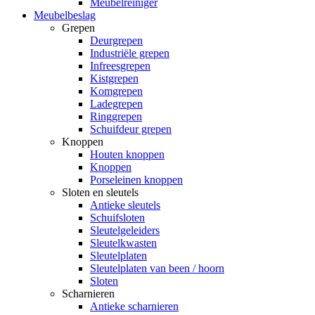
Meubelreiniger
Meubelbeslag
Grepen
Deurgrepen
Industriële grepen
Infreesgrepen
Kistgrepen
Komgrepen
Ladegrepen
Ringgrepen
Schuifdeur grepen
Knoppen
Houten knoppen
Knoppen
Porseleinen knoppen
Sloten en sleutels
Antieke sleutels
Schuifsloten
Sleutelgeleiders
Sleutelkwasten
Sleutelplaten
Sleutelplaten van been / hoorn
Sloten
Scharnieren
Antieke scharnieren