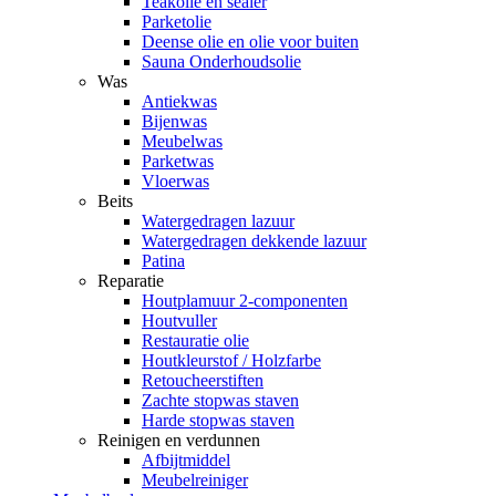
Teakolie en sealer
Parketolie
Deense olie en olie voor buiten
Sauna Onderhoudsolie
Was
Antiekwas
Bijenwas
Meubelwas
Parketwas
Vloerwas
Beits
Watergedragen lazuur
Watergedragen dekkende lazuur
Patina
Reparatie
Houtplamuur 2-componenten
Houtvuller
Restauratie olie
Houtkleurstof / Holzfarbe
Retoucheerstiften
Zachte stopwas staven
Harde stopwas staven
Reinigen en verdunnen
Afbijtmiddel
Meubelreiniger