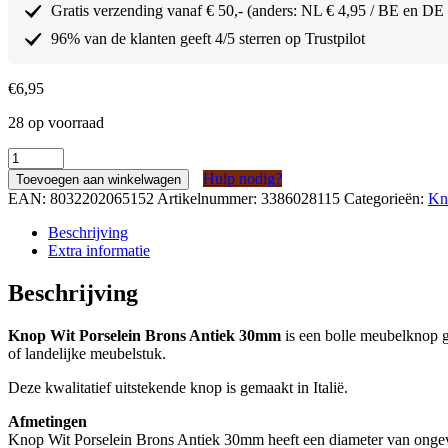
Gratis verzending vanaf € 50,- (anders: NL € 4,95 / BE en DE
96% van de klanten geeft 4/5 sterren op Trustpilot
€
6,95
28 op voorraad
Knop
Wit
Hulp nodig?
Toevoegen aan winkelwagen
Porselein
EAN:
8032202065152
Artikelnummer:
3386028115
Categorieën:
Kn
Brons
Antiek
Beschrijving
30mm
Extra informatie
aantal
Beschrijving
Knop Wit Porselein Brons Antiek 30mm
is een bolle meubelknop ge
of landelijke meubelstuk.
Deze kwalitatief uitstekende knop is gemaakt in Italië.
Afmetingen
Knop Wit Porselein Brons Antiek 30mm heeft een diameter van onge