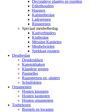
Decoratieve plaatjes en rozetten
Etikethouders
Hangers
Kabinetbeslag
Ladegrepen
Ringgrepen
Speciaal meubelbeslag
Kastverbinders
Kistbeslag
Messing Kapitelen
Meubelwielen
Spekkast roosters
Deurbeslag
Deurkrukken
Kapstokhaken
Klapdeur grepen
Paumelles
Raamgrepen en -sluiters
Schuifsloten
Ornamenten
Houten knoppen
Houten kastpoten
Houten ornamenten
Toebehoren
Borstels en kwasten