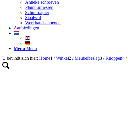
Antieke schroeven
Plamuurmessen
Schuurpapier
Staalwol
Werkhandschoenen
Aanbiedingen
Menu
Menu
U bevindt zich hier:
Home
1
/
Winkel
2
/
Meubelbeslag
3
/
Knoppen
4
/