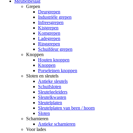
Meubelbeslag
Grepen
Deurgrepen
Industriële grepen
Infreesgrepen
Kistgrepen
Komgrepen
Ladegrepen
Ringgrepen
Schuifdeur grepen
Knoppen
Houten knoppen
Knoppen
Porseleinen knoppen
Sloten en sleutels
Antieke sleutels
Schuifsloten
Sleutelgeleiders
Sleutelkwasten
Sleutelplaten
Sleutelplaten van been / hoorn
Sloten
Scharnieren
Antieke scharnieren
Voor lades