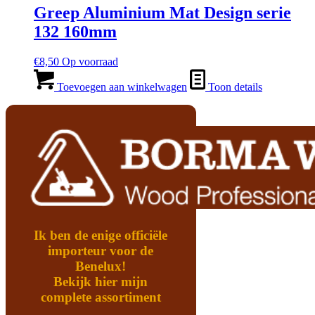
Greep Aluminium Mat Design serie
132 160mm
€
8,50
Op voorraad
Toevoegen aan winkelwagen
Toon details
Ik ben de enige officiële
importeur voor de
Benelux!
Bekijk hier mijn
complete assortiment