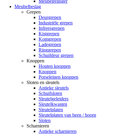
Meubelreiniger
Meubelbeslag
Grepen
Deurgrepen
Industriële grepen
Infreesgrepen
Kistgrepen
Komgrepen
Ladegrepen
Ringgrepen
Schuifdeur grepen
Knoppen
Houten knoppen
Knoppen
Porseleinen knoppen
Sloten en sleutels
Antieke sleutels
Schuifsloten
Sleutelgeleiders
Sleutelkwasten
Sleutelplaten
Sleutelplaten van been / hoorn
Sloten
Scharnieren
Antieke scharnieren