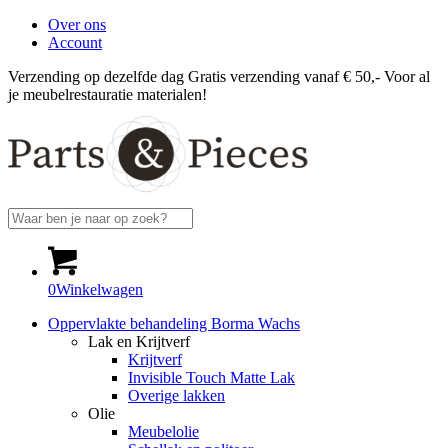
Over ons
Account
Verzending op dezelfde dag
Gratis verzending vanaf € 50,-
Voor al
je meubelrestauratie materialen!
0
Winkelwagen
Oppervlakte behandeling Borma Wachs
Lak en Krijtverf
Krijtverf
Invisible Touch Matte Lak
Overige lakken
Olie
Meubelolie