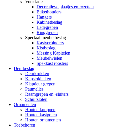
Voor lades
Decoratieve plaatjes en rozetten
Etikethouders
Hangers
Kabinetbeslag
Ladegrepen
Ringgrepen
Speciaal meubelbeslag
Kastverbinders
Kistbeslag
Messing Kapitelen
Meubelwielen
Spekkast roosters
Deurbeslag
Deurkrukken
Kapstokhaken
Klapdeur grepen
Paumelles
Raamgrepen en -sluiters
Schuifsloten
Ornamenten
Houten knoppen
Houten kastpoten
Houten ornamenten
Toebehoren