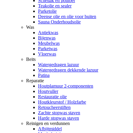
Schellak en politoer
Teakolie en sealer
Parketolie
Deense olie en olie voor buiten
Sauna Onderhoudsolie
Was
Antiekwas
Bijenwas
Meubelwas
Parketwas
Vloerwas
Beits
Watergedragen lazuur
Watergedragen dekkende lazuur
Patina
Reparatie
Houtplamuur 2-componenten
Houtvuller
Restauratie olie
Houtkleurstof / Holzfarbe
Retoucheerstiften
Zachte stopwas staven
Harde stopwas staven
Reinigen en verdunnen
Afbijtmiddel