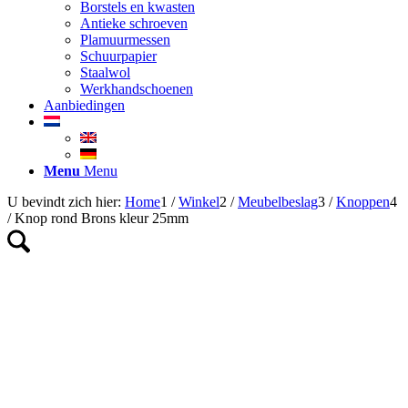
Borstels en kwasten
Antieke schroeven
Plamuurmessen
Schuurpapier
Staalwol
Werkhandschoenen
Aanbiedingen
Menu
Menu
U bevindt zich hier:
Home
1
/
Winkel
2
/
Meubelbeslag
3
/
Knoppen
4
/
Knop rond Brons kleur 25mm