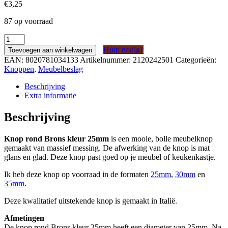
€
3,25
87 op voorraad
Knop
rond
Hulp nodig?
Toevoegen aan winkelwagen
Brons
EAN:
8020781034133
Artikelnummer:
2120242501
Categorieën:
kleur
Knoppen
,
Meubelbeslag
25mm
aantal
Beschrijving
Extra informatie
Beschrijving
Knop rond Brons kleur 25mm
is een mooie, bolle meubelknop
gemaakt van massief messing. De afwerking van de knop is mat
glans en glad. Deze knop past goed op je meubel of keukenkastje.
Ik heb deze knop op voorraad in de formaten
25mm
,
30mm
en
35mm
.
Deze kwalitatief uitstekende knop is gemaakt in Italië.
Afmetingen
De knop rond Brons kleur 25mm heeft een diameter van 25mm. Na