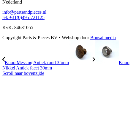
Nederland
info@partsandpieces.nl
tel: +31(0)495-721125
KvK: 84681055
Copyright Parts & Pieces BV
•
Webshop door
Bonsai media
Knop Messing Antiek rond 35mm
Knop
Nikkel Antiek facet 30mm
Scroll naar bovenzijde