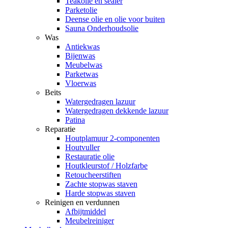
Teakolie en sealer
Parketolie
Deense olie en olie voor buiten
Sauna Onderhoudsolie
Was
Antiekwas
Bijenwas
Meubelwas
Parketwas
Vloerwas
Beits
Watergedragen lazuur
Watergedragen dekkende lazuur
Patina
Reparatie
Houtplamuur 2-componenten
Houtvuller
Restauratie olie
Houtkleurstof / Holzfarbe
Retoucheerstiften
Zachte stopwas staven
Harde stopwas staven
Reinigen en verdunnen
Afbijtmiddel
Meubelreiniger