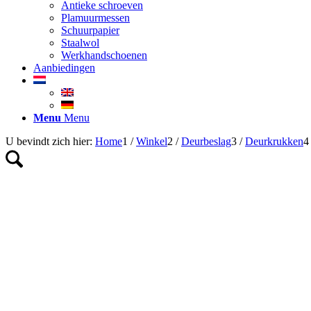
Antieke schroeven
Plamuurmessen
Schuurpapier
Staalwol
Werkhandschoenen
Aanbiedingen
Menu
Menu
U bevindt zich hier:
Home
1
/
Winkel
2
/
Deurbeslag
3
/
Deurkrukken
4