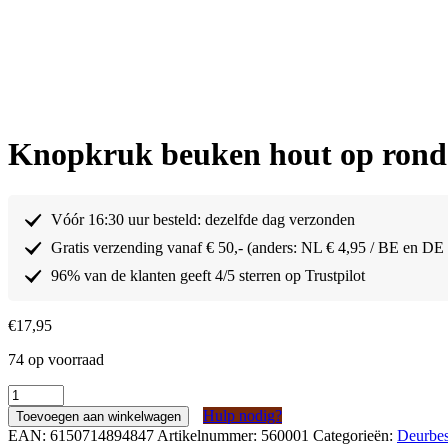
Knopkruk beuken hout op rond 
Vóór 16:30 uur besteld: dezelfde dag verzonden
Gratis verzending vanaf € 50,- (anders: NL € 4,95 / BE en DE
96% van de klanten geeft 4/5 sterren op Trustpilot
€
17,95
74 op voorraad
Knopkruk
beuken
Hulp nodig?
Toevoegen aan winkelwagen
hout
EAN:
6150714894847
Artikelnummer:
560001
Categorieën:
Deurbes
op