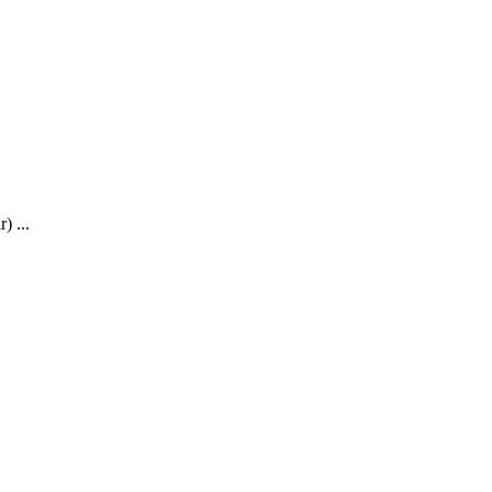
) ...