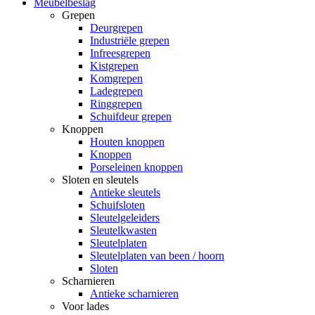
Meubelbeslag
Grepen
Deurgrepen
Industriële grepen
Infreesgrepen
Kistgrepen
Komgrepen
Ladegrepen
Ringgrepen
Schuifdeur grepen
Knoppen
Houten knoppen
Knoppen
Porseleinen knoppen
Sloten en sleutels
Antieke sleutels
Schuifsloten
Sleutelgeleiders
Sleutelkwasten
Sleutelplaten
Sleutelplaten van been / hoorn
Sloten
Scharnieren
Antieke scharnieren
Voor lades