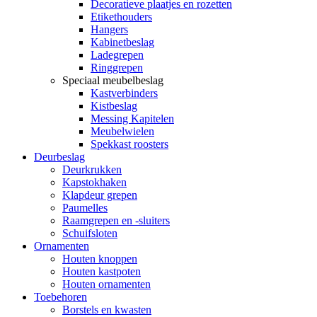
Decoratieve plaatjes en rozetten
Etikethouders
Hangers
Kabinetbeslag
Ladegrepen
Ringgrepen
Speciaal meubelbeslag
Kastverbinders
Kistbeslag
Messing Kapitelen
Meubelwielen
Spekkast roosters
Deurbeslag
Deurkrukken
Kapstokhaken
Klapdeur grepen
Paumelles
Raamgrepen en -sluiters
Schuifsloten
Ornamenten
Houten knoppen
Houten kastpoten
Houten ornamenten
Toebehoren
Borstels en kwasten