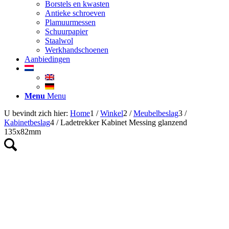
Borstels en kwasten
Antieke schroeven
Plamuurmessen
Schuurpapier
Staalwol
Werkhandschoenen
Aanbiedingen
Menu
Menu
U bevindt zich hier:
Home
1
/
Winkel
2
/
Meubelbeslag
3
/
Kabinetbeslag
4
/
Ladetrekker Kabinet Messing glanzend
135x82mm