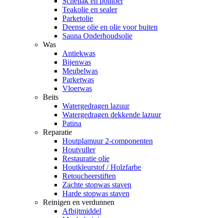
Schellak en politoer
Teakolie en sealer
Parketolie
Deense olie en olie voor buiten
Sauna Onderhoudsolie
Was
Antiekwas
Bijenwas
Meubelwas
Parketwas
Vloerwas
Beits
Watergedragen lazuur
Watergedragen dekkende lazuur
Patina
Reparatie
Houtplamuur 2-componenten
Houtvuller
Restauratie olie
Houtkleurstof / Holzfarbe
Retoucheerstiften
Zachte stopwas staven
Harde stopwas staven
Reinigen en verdunnen
Afbijtmiddel