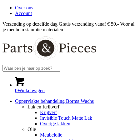
Over ons
Account
Verzending op dezelfde dag
Gratis verzending vanaf € 50,-
Voor al
je meubelrestauratie materialen!
0
Winkelwagen
Oppervlakte behandeling Borma Wachs
Lak en Krijtverf
Krijtverf
Invisible Touch Matte Lak
Overige lakken
Olie
Meubelolie