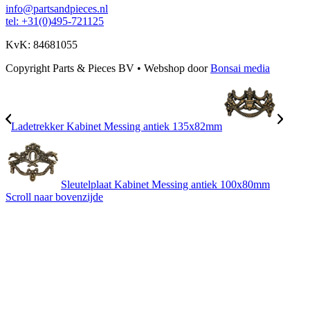
info@partsandpieces.nl
tel: +31(0)495-721125
KvK: 84681055
Copyright Parts & Pieces BV
•
Webshop door
Bonsai media
Ladetrekker Kabinet Messing antiek 135x82mm
Sleutelplaat Kabinet Messing antiek 100x80mm
Scroll naar bovenzijde