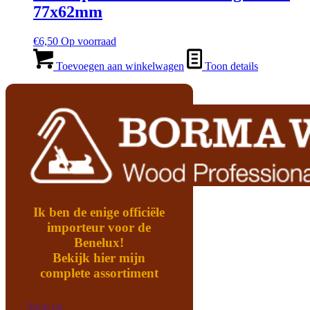
77x62mm
€
6,50
Op voorraad
Toevoegen aan winkelwagen
Toon details
Ik ben de enige officiële
importeur voor de
Benelux!
Bekijk hier mijn
complete assortiment
Shop nu