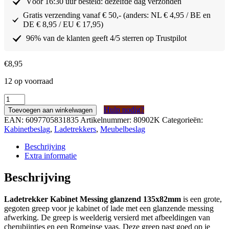
Vóór 16:30 uur besteld: dezelfde dag verzonden
Gratis verzending vanaf € 50,- (anders: NL € 4,95 / BE en
DE € 8,95 / EU € 17,95)
96% van de klanten geeft 4/5 sterren op Trustpilot
€
8,95
12 op voorraad
Ladetrekker
Kabinet
Hulp nodig?
Toevoegen aan winkelwagen
Messing
EAN:
6097705831835
Artikelnummer:
80902K
Categorieën:
glanzend
Kabinetbeslag
,
Ladetrekkers
,
Meubelbeslag
135x82mm
aantal
Beschrijving
Extra informatie
Beschrijving
Ladetrekker Kabinet Messing glanzend 135x82mm
is een grote,
gegoten greep voor je kabinet of lade met een glanzende messing
afwerking. De greep is weelderig versierd met afbeeldingen van
cherubijntjes en een Romeinse vaas. Deze greep past goed op je