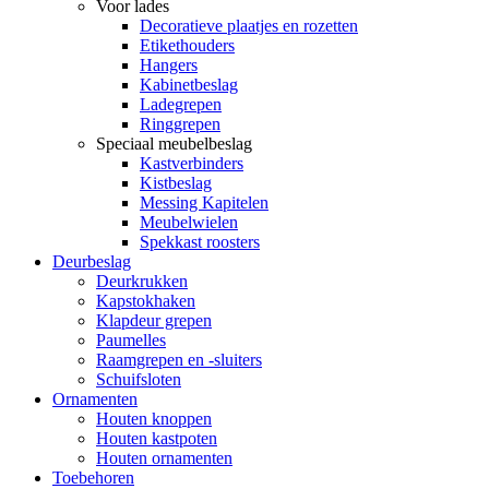
Voor lades
Decoratieve plaatjes en rozetten
Etikethouders
Hangers
Kabinetbeslag
Ladegrepen
Ringgrepen
Speciaal meubelbeslag
Kastverbinders
Kistbeslag
Messing Kapitelen
Meubelwielen
Spekkast roosters
Deurbeslag
Deurkrukken
Kapstokhaken
Klapdeur grepen
Paumelles
Raamgrepen en -sluiters
Schuifsloten
Ornamenten
Houten knoppen
Houten kastpoten
Houten ornamenten
Toebehoren