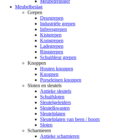
Meubelreiniger
Meubelbeslag
Grepen
Deurgrepen
Industriële grepen
Infreesgrepen
Kistgrepen
Komgrepen
Ladegrepen
Ringgrepen
Schuifdeur grepen
Knoppen
Houten knoppen
Knoppen
Porseleinen knoppen
Sloten en sleutels
Antieke sleutels
Schuifsloten
Sleutelgeleiders
Sleutelkwasten
Sleutelplaten
Sleutelplaten van been / hoorn
Sloten
Scharnieren
Antieke scharnieren