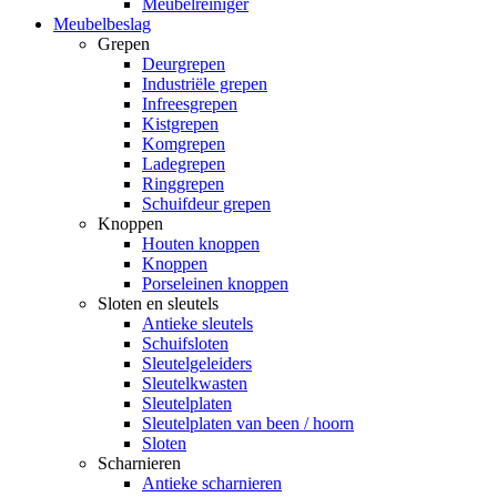
Meubelreiniger
Meubelbeslag
Grepen
Deurgrepen
Industriële grepen
Infreesgrepen
Kistgrepen
Komgrepen
Ladegrepen
Ringgrepen
Schuifdeur grepen
Knoppen
Houten knoppen
Knoppen
Porseleinen knoppen
Sloten en sleutels
Antieke sleutels
Schuifsloten
Sleutelgeleiders
Sleutelkwasten
Sleutelplaten
Sleutelplaten van been / hoorn
Sloten
Scharnieren
Antieke scharnieren