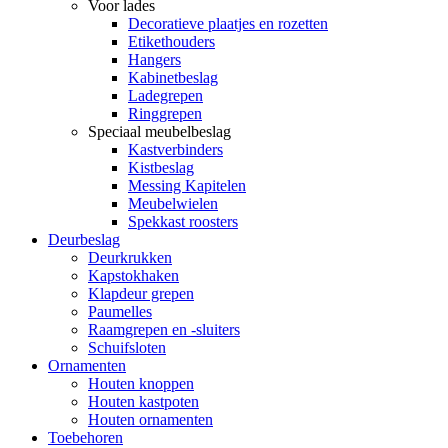
Voor lades
Decoratieve plaatjes en rozetten
Etikethouders
Hangers
Kabinetbeslag
Ladegrepen
Ringgrepen
Speciaal meubelbeslag
Kastverbinders
Kistbeslag
Messing Kapitelen
Meubelwielen
Spekkast roosters
Deurbeslag
Deurkrukken
Kapstokhaken
Klapdeur grepen
Paumelles
Raamgrepen en -sluiters
Schuifsloten
Ornamenten
Houten knoppen
Houten kastpoten
Houten ornamenten
Toebehoren