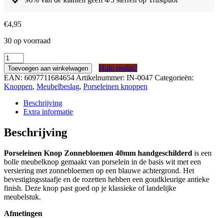
€
4,95
30 op voorraad
Porseleinen
Knop
Hulp nodig?
Toevoegen aan winkelwagen
Zonnebloemen
EAN:
6097711684654
Artikelnummer:
IN-0047
Categorieën:
40mm
Knoppen
,
Meubelbeslag
,
Porseleinen knoppen
handgeschilderd
aantal
Beschrijving
Extra informatie
Beschrijving
Porseleinen Knop Zonnebloemen 40mm handgeschilderd
is een
bolle meubelknop gemaakt van porselein in de basis wit met een
versiering met zonnebloemen op een blauwe achtergrond. Het
bevestigingsstaafje en de rozetten hebben een goudkleurige antieke
finish. Deze knop past goed op je klassieke of landelijke
meubelstuk.
Afmetingen