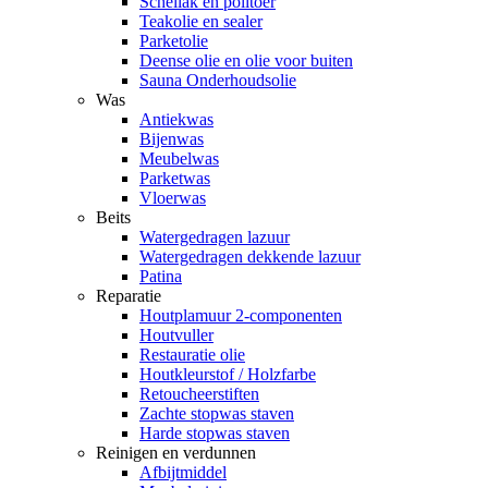
Schellak en politoer
Teakolie en sealer
Parketolie
Deense olie en olie voor buiten
Sauna Onderhoudsolie
Was
Antiekwas
Bijenwas
Meubelwas
Parketwas
Vloerwas
Beits
Watergedragen lazuur
Watergedragen dekkende lazuur
Patina
Reparatie
Houtplamuur 2-componenten
Houtvuller
Restauratie olie
Houtkleurstof / Holzfarbe
Retoucheerstiften
Zachte stopwas staven
Harde stopwas staven
Reinigen en verdunnen
Afbijtmiddel