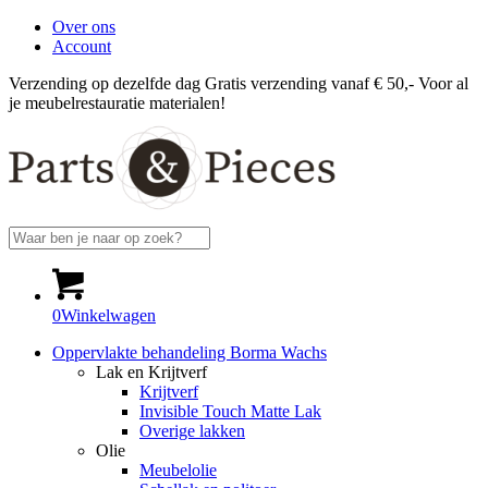
Over ons
Account
Verzending op dezelfde dag
Gratis verzending vanaf € 50,-
Voor al
je meubelrestauratie materialen!
0
Winkelwagen
Oppervlakte behandeling Borma Wachs
Lak en Krijtverf
Krijtverf
Invisible Touch Matte Lak
Overige lakken
Olie
Meubelolie