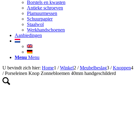
Borstels en kwasten
Antieke schroeven
Plamuurmessen
Schuurpapier
Staalwol
Werkhandschoenen
Aanbiedingen
Menu
Menu
U bevindt zich hier:
Home
1
/
Winkel
2
/
Meubelbeslag
3
/
Knoppen
4
/
Porseleinen Knop Zonnebloemen 40mm handgeschilderd